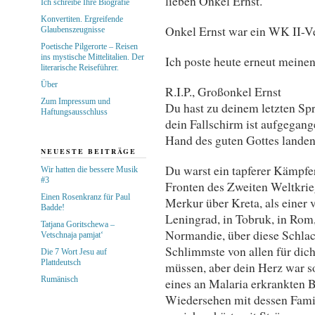
lieben Onkel Ernst.
Ich schreibe Ihre Biografie
Konvertiten. Ergreifende
Onkel Ernst war ein WK II-Ve
Glaubenszeugnisse
Poetische Pilgerorte – Reisen
ins mystische Mittelitalien. Der
Ich poste heute erneut meine
literarische Reiseführer.
Über
R.I.P., Großonkel Ernst
Zum Impressum und
Du hast zu deinem letzten Spr
Haftungsausschluss
dein Fallschirm ist aufgegang
Hand des guten Gottes landen
NEUESTE BEITRÄGE
Du warst ein tapferer Kämpfer
Wir hatten die bessere Musik
#3
Fronten des Zweiten Weltkrie
Einen Rosenkranz für Paul
Merkur über Kreta, als einer 
Badde!
Leningrad, in Tobruk, in Rom
Tatjana Goritschewa –
Normandie, über diese Schlach
Vetschnaja pamjat‘
Schlimmste von allen für dic
Die 7 Wort Jesu auf
Plattdeutsch
müssen, aber dein Herz war s
Rumänisch
eines an Malaria erkrankten B
Wiedersehen mit dessen Famil