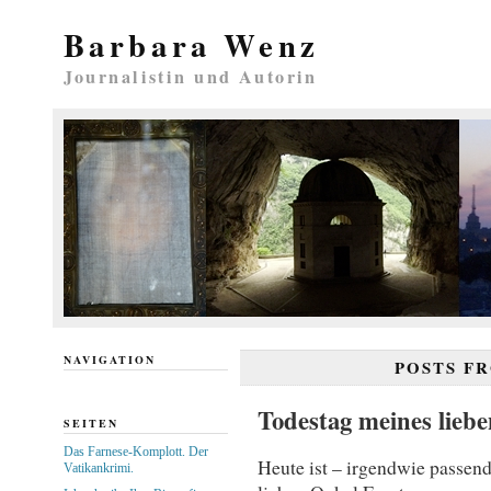
Barbara Wenz
Journalistin und Autorin
NAVIGATION
POSTS F
Todestag meines lieb
SEITEN
Das Farnese-Komplott. Der
Heute ist – irgendwie passen
Vatikankrimi.