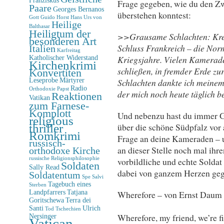
Frage gegeben, wie du den Zw
Paare
Georges Bernanos
überstehen konntest:
Gott
Guido Horst
Hans Urs von
Heilige
Balthasar
Heiligtum der
>>Grausame Schlachten: Kreta
besonderen Art
Schluss Frankreich – die Norm
Italien
Karfreitag
Kriegsjahre. Vielen Kamerad
Katholischer Widerstand
Kirchenkrimi
schließen, in fremder Erde zu
Konvertiten
Leseprobe
Märtyrer
Schlachten dankte ich meinem
Radio
Orthodoxie
Papst
der mich noch heute täglich b
Reaktionen
Vatikan
zum Farnese-
Komplott
Und nebenzu hast du immer G
religious
über die schöne Südpfalz vor 
thriller
Romkrimi
Frage an deine Kameraden – un
russisch-
an dieser Stelle noch mal ihre
orthodoxe Kirche
vorbildliche und echte Soldat
russische Religionsphilosophie
Soldaten
Sally Read
dabei von ganzem Herzen geg
Soldatentum
Spe Salvi
Tagebuch eines
Sterben
Landpfarrers
Tatjana
Wherefore – von Ernst Daum
Goritschewa
Terra dei
Santi
Ulrich
Tod
Tschechien
Wherefore, my friend, we’re f
Nersinger
Vatican-