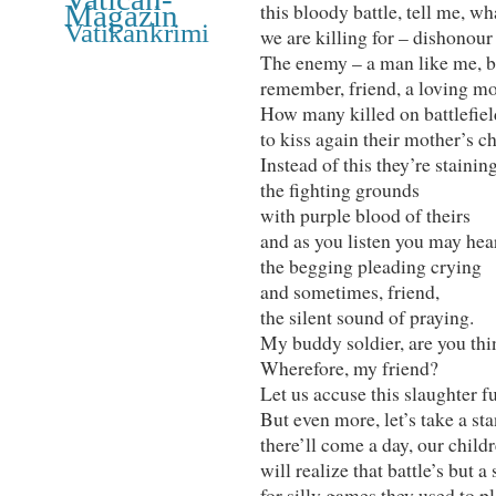
this bloody battle, tell me, wh
Magazin
Vatikankrimi
we are killing for – dishonour
The enemy – a man like me, be
remember, friend, a loving mo
How many killed on battlefie
to kiss again their mother’s ch
Instead of this they’re staini
the fighting grounds
with purple blood of theirs
and as you listen you may hea
the begging pleading crying
and sometimes, friend,
the silent sound of praying.
My buddy soldier, are you thi
Wherefore, my friend?
Let us accuse this slaughter fu
But even more, let’s take a st
there’ll come a day, our childr
will realize that battle’s but a
for silly games they used to pl