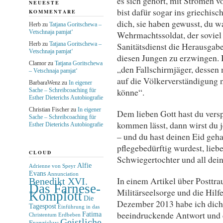
es sich gehört, mit Strömen v
NEUESTE
bist dafür sogar ins griechi
KOMMENTARE
dich, sie haben gewusst, du wa
Herb
zu
Tatjana Goritschewa –
Vetschnaja pamjat‘
Wehrmachtssoldat, der soviel
Sanitätsdienst die Herausgab
Herb
zu
Tatjana Goritschewa –
Vetschnaja pamjat‘
diesen Jungen zu erzwingen. 
Clamor
zu
Tatjana Goritschewa
„den Fallschirmjäger, dessen 
– Vetschnaja pamjat‘
auf die Völkerverständigung 
BarbaraWenz
zu
In eigener
könne“.
Sache – Schreibcoaching für
Esther Dieterichs Autobiografie
Christian Fischer
zu
In eigener
Dem lieben Gott hast du vers
Sache – Schreibcoaching für
kommen lässt, dann wirst du 
Esther Dieterichs Autobiografie
– und du hast deinen Eid geha
pflegebedürftig wurdest, lieb
CLOUD
Schwiegertochter und all dei
Alfie
Adrienne von Speyr
Evans
Annunciation
In einem Artikel über Posttr
Benedikt XVI.
Das Farnese-
Militärseelsorge und die Hilf
Komplott
Die
Dezember 2013 habe ich dich e
Tagespost
Einführung in das
beeindruckende Antwort und 
Fatima
Christentum
Erdbeben
Geistliche
Franziskus