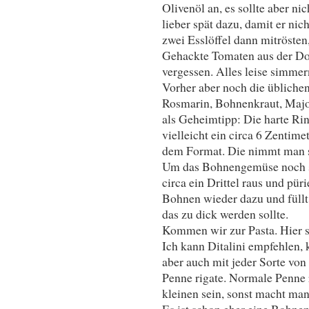
Olivenöl an, es sollte aber n
lieber spät dazu, damit er nic
zwei Esslöffel dann mitröste
Gehackte Tomaten aus der Dos
vergessen. Alles leise simmer
Vorher aber noch die übliche
Rosmarin, Bohnenkraut, Majo
als Geheimtipp: Die harte Ri
vielleicht ein circa 6 Zentim
dem Format. Die nimmt man s
Um das Bohnengemüse noch 
circa ein Drittel raus und pür
Bohnen wieder dazu und füllt
das zu dick werden sollte.
Kommen wir zur Pasta. Hier sc
Ich kann Ditalini empfehlen, k
aber auch mit jeder Sorte vo
Penne rigate. Normale Penne r
kleinen sein, sonst macht ma
Es ist schon eher eine Bohne