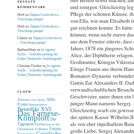
NEUESTE
und reinigen. Gleichzeitig leg
KOMMENTARE
Pflege der schönen Künste, i
Herb
zu
Tatjana Goritschewa –
Vetschnaja pamjat‘
von Ella, wie man Elisabeth in 
gut zeichnen konnte. Es hätte
Herb
zu
Tatjana Goritschewa –
Vetschnaja pamjat‘
können, wenn nicht zuerst das
Clamor
zu
Tatjana Goritschewa
aus dem Fenster stürzte, dass 
– Vetschnaja pamjat‘
Jahres 1878 ein jüngeres Schw
BarbaraWenz
zu
In eigener
Alice, der Diphtherie erlagen.
Sache – Schreibcoaching für
Esther Dieterichs Autobiografie
Großmutter, Königin Viktoria
Christian Fischer
zu
In eigener
Einige Frauen aus ihrem Haus
Sache – Schreibcoaching für
Romanov-Dynastie verbunden
Esther Dieterichs Autobiografie
Gattin Zar Alexanders II. Da
verwandtschaftlichen Besuche
CLOUD
Geschwister, unter ihnen ein l
Alfie
Adrienne von Speyr
junger Mann namens Sergej.
Evans
Annunciation
Benedikt XVI.
Gleichzeitig warb ein gewiss
Das Farnese-
Komplott
der spätere Kaiser Wilhelm II.
Die
als von eher rüpelhaftem Ben
Tagespost
Einführung in das
Fatima
große Liebe, Sergej Alexandr
Christentum
Erdbeben
Geistliche
Franziskus