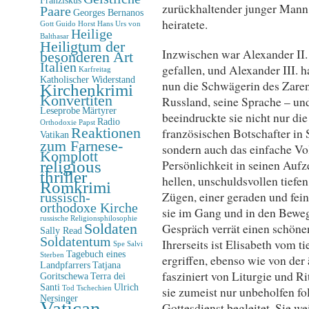
zurückhaltender junger Mann 
Paare
Georges Bernanos
heiratete.
Gott
Guido Horst
Hans Urs von
Heilige
Balthasar
Heiligtum der
Inzwischen war Alexander II
besonderen Art
Italien
gefallen, und Alexander III. 
Karfreitag
Katholischer Widerstand
nun die Schwägerin des Zaren,
Kirchenkrimi
Konvertiten
Russland, seine Sprache – un
Leseprobe
Märtyrer
beeindruckte sie nicht nur di
Radio
Orthodoxie
Papst
Reaktionen
französischen Botschafter in 
Vatikan
zum Farnese-
sondern auch das einfache Vol
Komplott
religious
Persönlichkeit in seinen Aufz
thriller
hellen, unschuldsvollen tief
Romkrimi
Zügen, einer geraden und fein
russisch-
orthodoxe Kirche
sie im Gang und in den Bewe
russische Religionsphilosophie
Soldaten
Gespräch verrät einen schönen
Sally Read
Soldatentum
Ihrerseits ist Elisabeth vom 
Spe Salvi
Tagebuch eines
Sterben
ergriffen, ebenso wie von der
Landpfarrers
Tatjana
fasziniert von Liturgie und R
Goritschewa
Terra dei
Santi
Ulrich
sie zumeist nur unbeholfen f
Tod
Tschechien
Nersinger
Vatican-
Gottesdienst begleitet. Sie wei