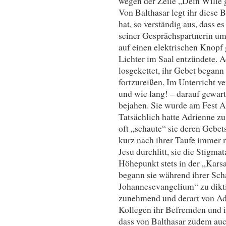
wegen der Zeile „Dein Wille 
Von Balthasar legt ihr diese B
hat, so verständig aus, dass es
seiner Gesprächspartnerin umg
auf einen elektrischen Knopf 
Lichter im Saal entzündete.
losgekettet, ihr Gebet begann 
fortzureißen. Im Unterricht ver
und wie lang! – darauf gewart
bejahen. Sie wurde am Fest A
Tatsächlich hatte Adrienne zu
oft „schaute“ sie deren Gebe
kurz nach ihrer Taufe immer 
Jesu durchlitt, sie die Stigm
Höhepunkt stets in der „Kars
begann sie während ihrer Sch
Johannesevangelium“ zu dikti
zunehmend und derart von Adr
Kollegen ihr Befremden und ih
dass von Balthasar zudem au