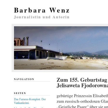
Barbara Wenz
Journalistin und Autorin
Zum 155. Geburtstag 
NAVIGATION
Jelisaweta Fjodorown
SEITEN
gebürtige Prinzessin Elisabe
Das Farnese-Komplott. Der
zum russisch-orthodoxen Glau
Vatikankrimi.
„Geistliche Paare“ über sie u