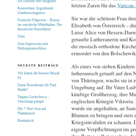
Ich schreibe Ihre Biografie
letzten Zaren für das
Vatican
Konvertiten. Ergreifende
Glaubenszeugnisse
Sie war die schönste Frau ihr
Poetische Pilgerorte – Reisen
Elisabeth von Österreich – di
ins mystische Mittelitalien. Der
literarische Reiseführer.
Luise Alice von Hessen-Darms
Über
getaufte Lutheranerin und Konv
Zum Impressum und
die russisch-orthodoxe Kirche
Haftungsausschluss
ermordet von den Bolschewike
Als eines von sieben Kinder
NEUESTE BEITRÄGE
lutheranisch getauft auf den 
Wir hatten die bessere Musik
#3
von Thüringen, wuchs sie in e
Einen Rosenkranz für Paul
Umgebung auf. Ihr Vater Ludw
Badde!
künftige Großherzog, ihre Mut
Tatjana Goritschewa –
englischen Königin Viktoria.
Vetschnaja pamjat‘
wurde sie angehalten, an Sam
Die 7 Wort Jesu auf
Plattdeutsch
Blumen zu bringen und stets
Rumänisch
Kriegsinvaliden zu schauen. Di
eigene Verpflichtungen im gr
ihre Betten selbst machen, d