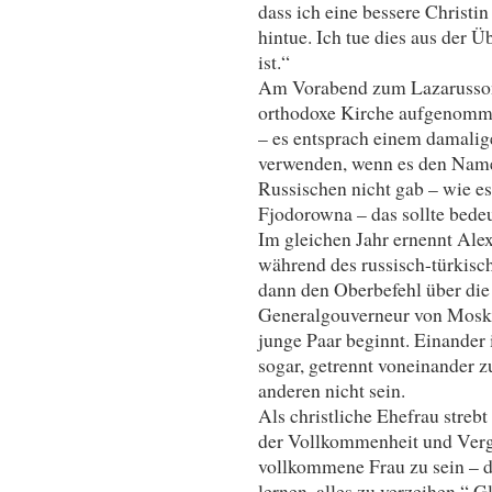
dass ich eine bessere Christi
hintue. Ich tue dies aus der 
ist.“
Am Vorabend zum Lazarussonn
orthodoxe Kirche aufgenomme
– es entsprach einem damalig
verwenden, wenn es den Namen
Russischen nicht gab – wie es
Fjodorowna – das sollte bede
Im gleichen Jahr ernennt Alex
während des russisch-türkisc
dann den Oberbefehl über die
Generalgouverneur von Moskau
junge Paar beginnt. Einander
sogar, getrennt voneinander z
anderen nicht sein.
Als christliche Ehefrau streb
der Vollkommenheit und Verge
vollkommene Frau zu sein – di
lernen, alles zu verzeihen.“ G