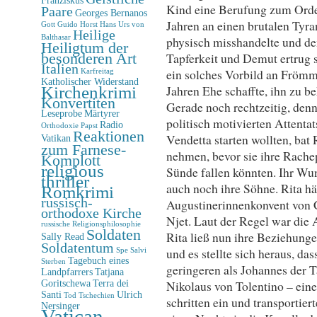
Kind eine Berufung zum Orde
Paare
Georges Bernanos
Jahren an einen brutalen Tyran
Gott
Guido Horst
Hans Urs von
Heilige
Balthasar
physisch misshandelte und de
Heiligtum der
besonderen Art
Tapferkeit und Demut ertrug 
Italien
ein solches Vorbild an Frömmi
Karfreitag
Katholischer Widerstand
Kirchenkrimi
Jahren Ehe schaffte, ihn zu b
Konvertiten
Gerade noch rechtzeitig, denn
Leseprobe
Märtyrer
politisch motivierten Attentat
Radio
Orthodoxie
Papst
Reaktionen
Vendetta starten wollten, bat 
Vatikan
zum Farnese-
nehmen, bevor sie ihre Rache
Komplott
religious
Sünde fallen könnten. Ihr Wu
thriller
auch noch ihre Söhne. Rita hät
Romkrimi
russisch-
Augustinerinnenkonvent von C
orthodoxe Kirche
Njet. Laut der Regel war die
russische Religionsphilosophie
Soldaten
Rita ließ nun ihre Beziehunge
Sally Read
Soldatentum
und es stellte sich heraus, d
Spe Salvi
Tagebuch eines
Sterben
geringeren als Johannes der T
Landpfarrers
Tatjana
Goritschewa
Terra dei
Nikolaus von Tolentino – eine
Santi
Ulrich
Tod
Tschechien
schritten ein und transportiert
Nersinger
Vatican-