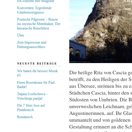
Ich schreibe Ihre Biografie
Konvertiten. Ergreifende
Glaubenszeugnisse
Poetische Pilgerorte – Reisen
ins mystische Mittelitalien. Der
literarische Reiseführer.
Über
Zum Impressum und
Haftungsausschluss
NEUESTE BEITRÄGE
Die heilige Rita von Cascia g
Wir hatten die bessere Musik
#3
betrifft, zu den Heiligen der
Einen Rosenkranz für Paul
aus Übersee, strömen bis zu ei
Badde!
Städtchen Cascia, hinter den 
Tatjana Goritschewa –
Südosten von Umbrien. Die Ba
Vetschnaja pamjat‘
unverweslichen Leichnam, gehü
Die 7 Wort Jesu auf
Plattdeutsch
Augustinerinnen, auf. Ihr Gla
Rumänisch
ummantelt und von goldenen 
Gestaltung erinnert an die Sc