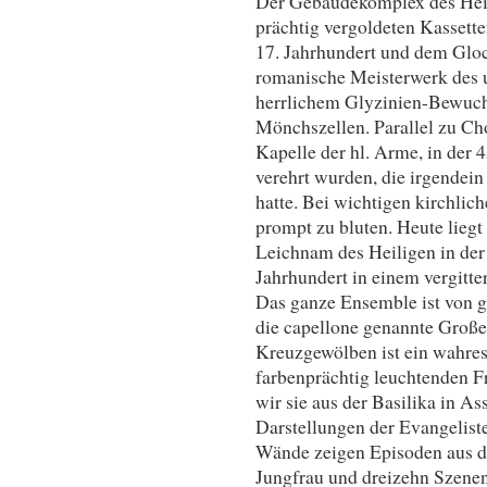
Der Gebäudekomplex des Heili
prächtig vergoldeten Kassett
17. Jahrhundert und dem Gloc
romanische Meisterwerk des 
herrlichem Glyzinien-Bewuch
Mönchszellen. Parallel zu Cho
Kapelle der hl. Arme, in der 
verehrt wurden, die irgendei
hatte. Bei wichtigen kirchlic
prompt zu bluten. Heute liegt
Leichnam des Heiligen in der
Jahrhundert in einem vergitte
Das ganze Ensemble ist von g
die capellone genannte Große
Kreuzgewölben ist ein wahre
farbenprächtig leuchtenden F
wir sie aus der Basilika in A
Darstellungen der Evangelist
Wände zeigen Episoden aus de
Jungfrau und dreizehn Szenen