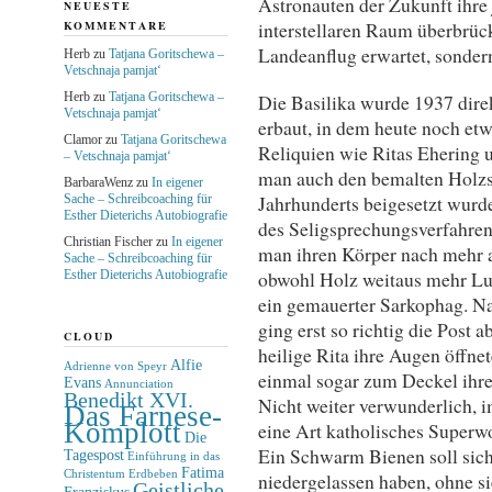
Astronauten der Zukunft ihre
NEUESTE
interstellaren Raum überbrück
KOMMENTARE
Landeanflug erwartet, sonder
Herb
zu
Tatjana Goritschewa –
Vetschnaja pamjat‘
Herb
zu
Tatjana Goritschewa –
Die Basilika wurde 1937 dire
Vetschnaja pamjat‘
erbaut, in dem heute noch et
Clamor
zu
Tatjana Goritschewa
Reliquien wie Ritas Ehering
– Vetschnaja pamjat‘
man auch den bemalten Holzsa
BarbaraWenz
zu
In eigener
Jahrhunderts beigesetzt wurd
Sache – Schreibcoaching für
Esther Dieterichs Autobiografie
des Seligsprechungsverfahren 
Christian Fischer
zu
In eigener
man ihren Körper nach mehr a
Sache – Schreibcoaching für
obwohl Holz weitaus mehr Luft
Esther Dieterichs Autobiografie
ein gemauerter Sarkophag. Na
ging erst so richtig die Post 
CLOUD
heilige Rita ihre Augen öffne
Alfie
Adrienne von Speyr
einmal sogar zum Deckel ihre
Evans
Annunciation
Benedikt XVI.
Nicht weiter verwunderlich, 
Das Farnese-
Komplott
eine Art katholisches Superw
Die
Ein Schwarm Bienen soll sic
Tagespost
Einführung in das
Fatima
Christentum
Erdbeben
niedergelassen haben, ohne sie
Geistliche
Franziskus