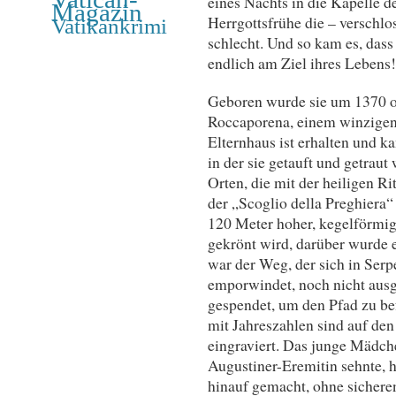
eines Nachts in die Kapelle d
Magazin
Herrgottsfrühe die – verschlos
Vatikankrimi
schlecht. Und so kam es, das
endlich am Ziel ihres Lebens!
Geboren wurde sie um 1370 od
Roccaporena, einem winzigen 
Elternhaus ist erhalten und k
in der sie getauft und getraut
Orten, die mit der heiligen Ri
der „Scoglio della Preghiera“
120 Meter hoher, kegelförmige
gekrönt wird, darüber wurde e
war der Weg, der sich in Serp
emporwindet, noch nicht ausge
gespendet, um den Pfad zu be
mit Jahreszahlen sind auf de
eingraviert. Das junge Mädche
Augustiner-Eremitin sehnte, h
hinauf gemacht, ohne sicheren