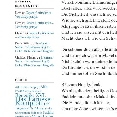
Verschwommne Erinnerung, n
NEUESTE
KOMMENTARE
Doch alles, alles wird wieder
Die Sicherheit, dass ich sie s
Herb
zu
Tatjana Goritschewa –
Vetschnaja pamjat‘
Wie sie sich anlehnt, steht od
Herb
zu
Tatjana Goritschewa –
Als junge Frau in ihrer erste
Vetschnaja pamjat‘
Und ich sie anseh mit den he
Clamor
zu
Tatjana Goritschewa
Macht, dass ich wie ein Sch
– Vetschnaja pamjat‘
BarbaraWenz
zu
In eigener
Sache – Schreibcoaching für
Du schöner doch als jede andr
Esther Dieterichs Autobiografie
Und dennoch war ein Makel d
Christian Fischer
zu
In eigener
Nicht schön warn deine klein
Sache – Schreibcoaching für
Esther Dieterichs Autobiografie
Da fürchte ich, du wirst in d
Und immervollen See hinlaufe
CLOUD
Bis zum Handgelenk,
Alfie
Adrienne von Speyr
Wo alle, die dem heiligen Ges
Evans
Annunciation
Benedikt XVI.
Paddeln und ohne Makel sind.
Das Farnese-
Komplott
Die Hände, die ich küsste,
Die
Um alter Zeiten willen, sei’s 
Tagespost
Einführung in das
Fatima
Christentum
Erdbeben
Geistliche
Franziskus