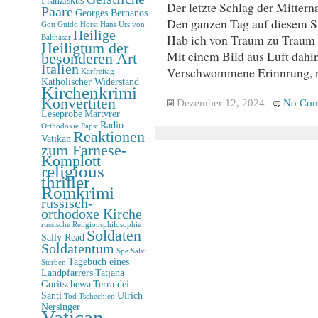
Der letzte Schlag der Mitterna
Paare
Georges Bernanos
Den ganzen Tag auf diesem St
Gott
Guido Horst
Hans Urs von
Heilige
Hab ich von Traum zu Traum
Balthasar
Heiligtum der
Mit einem Bild aus Luft dahi
besonderen Art
Italien
Verschwommene Erinnrung, n
Karfreitag
Katholischer Widerstand
Kirchenkrimi
Konvertiten
Dezember 12, 2024
No Com
Leseprobe
Märtyrer
Radio
Orthodoxie
Papst
Reaktionen
Vatikan
zum Farnese-
Komplott
religious
thriller
Romkrimi
russisch-
orthodoxe Kirche
russische Religionsphilosophie
Soldaten
Sally Read
Soldatentum
Spe Salvi
Tagebuch eines
Sterben
Landpfarrers
Tatjana
Goritschewa
Terra dei
Santi
Ulrich
Tod
Tschechien
Nersinger
Vatican-