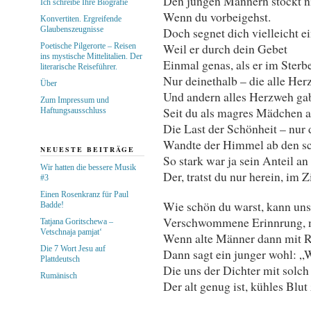
Den jungen Männern stockt n
Ich schreibe Ihre Biografie
Wenn du vorbeigehst.
Konvertiten. Ergreifende
Glaubenszeugnisse
Doch segnet dich vielleicht ei
Weil er durch dein Gebet
Poetische Pilgerorte – Reisen
ins mystische Mittelitalien. Der
Einmal genas, als er im Sterbe
literarische Reiseführer.
Nur deinethalb – die alle He
Über
Und andern alles Herzweh ga
Zum Impressum und
Seit du als magres Mädchen a
Haftungsausschluss
Die Last der Schönheit – nur 
Wandte der Himmel ab den sc
NEUESTE BEITRÄGE
So stark war ja sein Anteil a
Wir hatten die bessere Musik
Der, tratst du nur herein, im 
#3
Einen Rosenkranz für Paul
Wie schön du warst, kann uns 
Badde!
Verschwommene Erinnrung, n
Tatjana Goritschewa –
Vetschnaja pamjat‘
Wenn alte Männer dann mit R
Die 7 Wort Jesu auf
Dann sagt ein junger wohl: „W
Plattdeutsch
Die uns der Dichter mit solch
Rumänisch
Der alt genug ist, kühles Blut