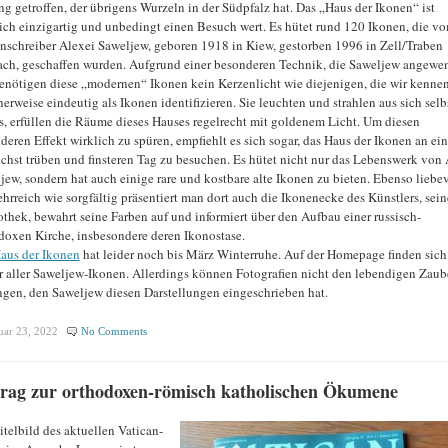
ng getroffen, der übrigens Wurzeln in der Südpfalz hat. Das „Haus der Ikonen“ ist
ich einzigartig und unbedingt einen Besuch wert. Es hütet rund 120 Ikonen, die v
nschreiber Alexei Saweljew, geboren 1918 in Kiew, gestorben 1996 in Zell/Traben
ach, geschaffen wurden. Aufgrund einer besonderen Technik, die Saweljew angewe
benötigen diese „modernen“ Ikonen kein Kerzenlicht wie diejenigen, die wir kenne
herweise eindeutig als Ikonen identifizieren. Sie leuchten und strahlen aus sich selb
s, erfüllen die Räume dieses Hauses regelrecht mit goldenem Licht. Um diesen
deren Effekt wirklich zu spüren, empfiehlt es sich sogar, das Haus der Ikonen an ei
chst trüben und finsteren Tag zu besuchen. Es hütet nicht nur das Lebenswerk von 
jew, sondern hat auch einige rare und kostbare alte Ikonen zu bieten. Ebenso liebe
ehrreich wie sorgfältig präsentiert man dort auch die Ikonenecke des Künstlers, sein
othek, bewahrt seine Farben auf und informiert über den Aufbau einer russisch-
doxen Kirche, insbesondere deren Ikonostase.
aus der Ikonen
hat leider noch bis März Winterruhe. Auf der Homepage finden sich
r aller Saweljew-Ikonen. Allerdings können Fotografien nicht den lebendigen Zaub
ngen, den Saweljew diesen Darstellungen eingeschrieben hat.
uar 23, 2022
No Comments
trag zur orthodoxen-römisch katholischen Ökumene
itelbild des aktuellen Vatican-