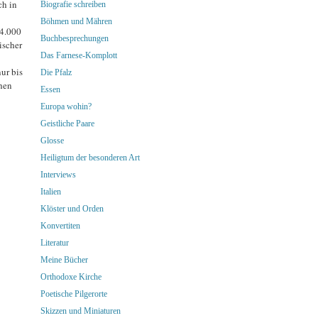
ch in
Biografie schreiben
Böhmen und Mähren
 4.000
Buchbesprechungen
ischer
Das Farnese-Komplott
ur bis
Die Pfalz
hen
Essen
Europa wohin?
Geistliche Paare
Glosse
Heiligtum der besonderen Art
Interviews
Italien
Klöster und Orden
Konvertiten
Literatur
Meine Bücher
Orthodoxe Kirche
Poetische Pilgerorte
Skizzen und Miniaturen