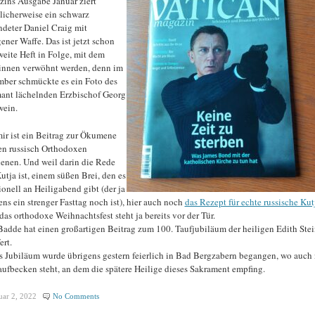
ins Ausgabe Januar ziert
ulicherweise ein schwarz
deter Daniel Craig mit
ener Waffe. Das ist jetzt schon
weite Heft in Folge, mit dem
innen verwöhnt werden, denn im
ber schmückte es ein Foto des
ant lächelnden Erzbischof Georg
ein.
ir ist ein Beitrag zur Ökumene
en russisch Orthodoxen
ienen. Und weil darin die Rede
utja ist, einem süßen Brei, den es
ionell an Heiligabend gibt (der ja
ens ein strenger Fasttag noch ist), hier auch noch
das Rezept für echte russische Kut
das orthodoxe Weihnachtsfest steht ja bereits vor der Tür.
Badde hat einen großartigen Beitrag zum 100. Taufjubiläum der heiligen Edith Stei
ert.
s Jubiläum wurde übrigens gestern feierlich in Bad Bergzabern begangen, wo auch
aufbecken steht, an dem die spätere Heilige dieses Sakrament empfing.
uar 2, 2022
No Comments