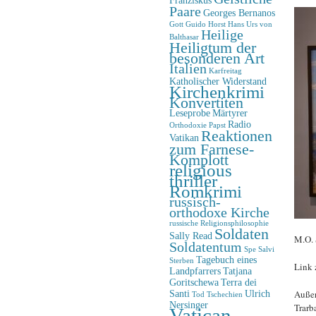
Paare
Georges Bernanos
Gott
Guido Horst
Hans Urs von
Heilige
Balthasar
Heiligtum der
besonderen Art
Italien
Karfreitag
Katholischer Widerstand
Kirchenkrimi
Konvertiten
Leseprobe
Märtyrer
Radio
Orthodoxie
Papst
Reaktionen
Vatikan
zum Farnese-
Komplott
religious
thriller
Romkrimi
russisch-
orthodoxe Kirche
russische Religionsphilosophie
Soldaten
Sally Read
M.O. 
Soldatentum
Spe Salvi
Tagebuch eines
Sterben
Link
Landpfarrers
Tatjana
Goritschewa
Terra dei
Außer
Santi
Ulrich
Tod
Tschechien
Nersinger
Trarb
Vatican-