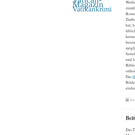
Werli
Magazin
Vatikankrimi
zieml
Ikone
Trarb
hat, 
üblic
herau
beson
mögli
Sawel
und l
Bibli
ortho
Das
H
Bilde
einfa
Jan
Bei
Das T