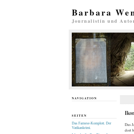
Barbara We
Journalistin und Auto
NAVIGATION
Iko
SEITEN
Das Farnese-Komplott. Der
Das J
Vatikankrimi.
dort 