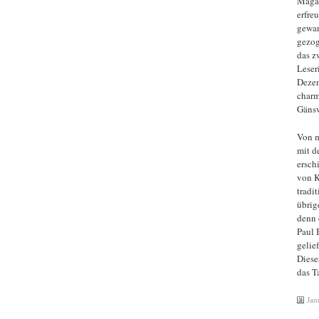
Magaz
erfre
gewan
gezog
das z
Leser
Dezem
charm
Gänsw
Von m
mit d
ersch
von K
tradit
übrig
denn 
Paul 
gelief
Diese
das T
Jan