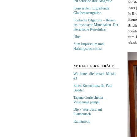
Ich schreibe Ihre Biografie
Klost
ihrer
Konvertiten. Ergreifende
Glaubenszeugnisse
In Re
Ikone
Poetische Pilgerorte – Reisen
Bildh
ins mystische Mittelitalien. Der
literarische Reiseführer.
Sonde
zum 1
Über
Akade
Zum Impressum und
Haftungsausschluss
NEUESTE BEITRÄGE
Wir hatten die bessere Musik
#3
Einen Rosenkranz für Paul
Badde!
Tatjana Goritschewa –
Vetschnaja pamjat‘
Die 7 Wort Jesu auf
Plattdeutsch
Rumänisch