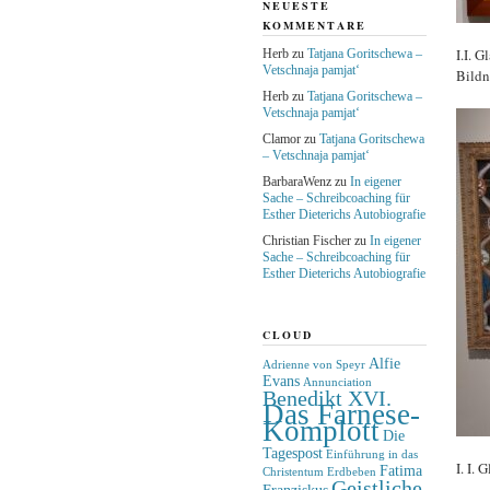
NEUESTE
KOMMENTARE
I.I. 
Herb
zu
Tatjana Goritschewa –
Vetschnaja pamjat‘
Bildn
Herb
zu
Tatjana Goritschewa –
Vetschnaja pamjat‘
Clamor
zu
Tatjana Goritschewa
– Vetschnaja pamjat‘
BarbaraWenz
zu
In eigener
Sache – Schreibcoaching für
Esther Dieterichs Autobiografie
Christian Fischer
zu
In eigener
Sache – Schreibcoaching für
Esther Dieterichs Autobiografie
CLOUD
Alfie
Adrienne von Speyr
Evans
Annunciation
Benedikt XVI.
Das Farnese-
Komplott
Die
Tagespost
Einführung in das
I. I.
Fatima
Christentum
Erdbeben
Geistliche
Franziskus