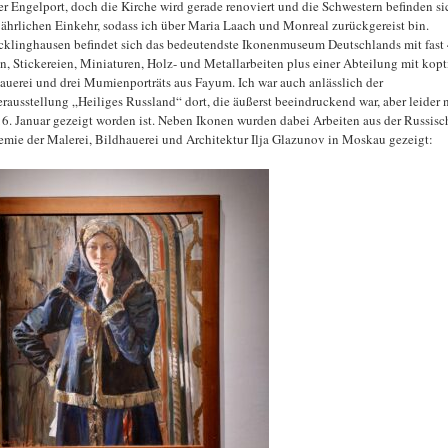
er Engelport, doch die Kirche wird gerade renoviert und die Schwestern befinden si
 jährlichen Einkehr, sodass ich über Maria Laach und Monreal zurückgereist bin.
cklinghausen befindet sich das bedeutendste Ikonenmuseum Deutschlands mit fast
n, Stickereien, Miniaturen, Holz- und Metallarbeiten plus einer Abteilung mit kopt
auerei und drei Mumienporträts aus Fayum. Ich war auch anlässlich der
rausstellung „Heiliges Russland“ dort, die äußerst beeindruckend war, aber leider n
6. Januar gezeigt worden ist. Neben Ikonen wurden dabei Arbeiten aus der Russisc
mie der Malerei, Bildhauerei und Architektur Ilja Glazunov in Moskau gezeigt: