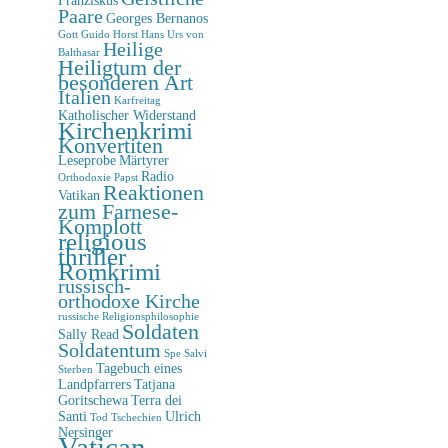
Paare
Georges Bernanos
Gott
Guido Horst
Hans Urs von
Heilige
Balthasar
Heiligtum der
besonderen Art
Italien
Karfreitag
Katholischer Widerstand
Kirchenkrimi
Konvertiten
Leseprobe
Märtyrer
Radio
Orthodoxie
Papst
Reaktionen
Vatikan
zum Farnese-
Komplott
religious
thriller
Romkrimi
russisch-
orthodoxe Kirche
russische Religionsphilosophie
Soldaten
Sally Read
Soldatentum
Spe Salvi
Tagebuch eines
Sterben
Landpfarrers
Tatjana
Goritschewa
Terra dei
Santi
Ulrich
Tod
Tschechien
Nersinger
Vatican-