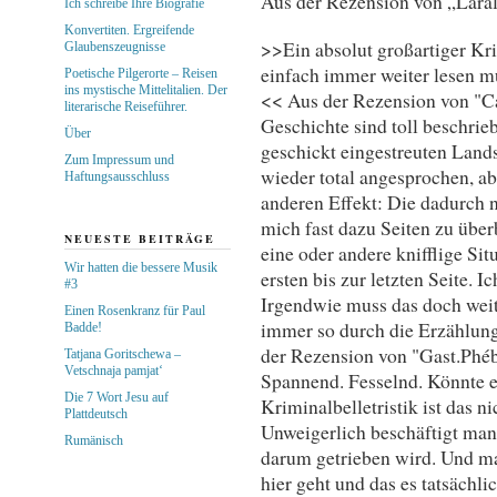
Aus der Rezension von „Laral
Ich schreibe Ihre Biografie
Konvertiten. Ergreifende
>>Ein absolut großartiger Kr
Glaubenszeugnisse
einfach immer weiter lesen mus
Poetische Pilgerorte – Reisen
ins mystische Mittelitalien. Der
<< Aus der Rezension von "C
literarische Reiseführer.
Geschichte sind toll beschrie
Über
geschickt eingestreuten Land
Zum Impressum und
wieder total angesprochen, ab
Haftungsausschluss
anderen Effekt: Die dadurch 
mich fast dazu Seiten zu über
NEUESTE BEITRÄGE
eine oder andere knifflige Situ
Wir hatten die bessere Musik
ersten bis zur letzten Seite. I
#3
Irgendwie muss das doch weit
Einen Rosenkranz für Paul
immer so durch die Erzählung
Badde!
der Rezension von "Gast.Ph
Tatjana Goritschewa –
Vetschnaja pamjat‘
Spannend. Fesselnd. Könnte 
Die 7 Wort Jesu auf
Kriminalbelletristik ist das n
Plattdeutsch
Unweigerlich beschäftigt ma
Rumänisch
darum getrieben wird. Und ma
hier geht und das es tatsächli