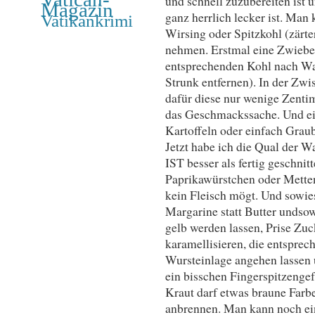
und schnell zuzubereiten ist
Magazin
ganz herrlich lecker ist. Man
Vatikankrimi
Wirsing oder Spitzkohl (zärt
nehmen. Erstmal eine Zwiebel
entsprechenden Kohl nach Wah
Strunk entfernen). In der Zw
dafür diese nur wenige Zentim
das Geschmackssache. Und eig
Kartoffeln oder einfach Graub
Jetzt habe ich die Qual der W
IST besser als fertig geschnit
Paprikawürstchen oder Metten
kein Fleisch mögt. Und sowies
Margarine statt Butter undsow
gelb werden lassen, Prise Zuc
karamellisieren, die entsprec
Wursteinlage angehen lassen u
ein bisschen Fingerspitzengef
Kraut darf etwas braune Farbe
anbrennen. Man kann noch e