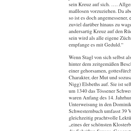
sein Kreuz auf sich. …. Allge
maßlosen vorzuziehen. Da aber
so ist es doch angemessener, e
zuviel darüber hinaus zu wage
andersartig Kreuz auf den Rü
sein wird als alle eigene Züc
empfange es mit Geduld.“
Wenn Stagl von sich selbst als 
hinter dem zeitgemäßen Besc
einer gehorsamen, gottesfürch
Charakter, der Mut und sozus
Nigg) Elsbeths auf. Sie ist sel
um 1340 das Tössener Schwes
waren Anfang des 14. Jahrhund
Unterweisung in den Dominik
Schwesternbuch umfasst 39 Vi
gleichzeitig prachtvolle Lekt
„eines der schönsten Klosterb
die Schriften Seuses, Gegens