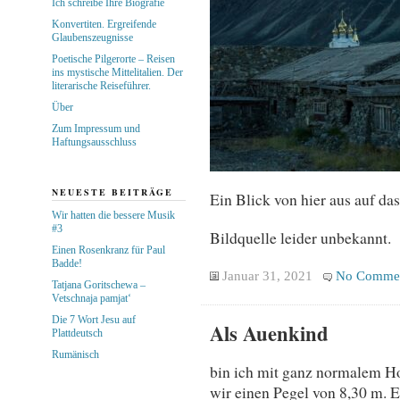
Ich schreibe Ihre Biografie
Konvertiten. Ergreifende
Glaubenszeugnisse
Poetische Pilgerorte – Reisen
ins mystische Mittelitalien. Der
literarische Reiseführer.
Über
Zum Impressum und
Haftungsausschluss
NEUESTE BEITRÄGE
Ein Blick von hier aus auf da
Wir hatten die bessere Musik
#3
Bildquelle leider unbekannt.
Einen Rosenkranz für Paul
Badde!
Januar 31, 2021
No Comme
Tatjana Goritschewa –
Vetschnaja pamjat‘
Die 7 Wort Jesu auf
Als Auenkind
Plattdeutsch
Rumänisch
bin ich mit ganz normalem H
wir einen Pegel von 8,30 m. 