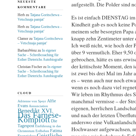
NEUESTE
aufgestellt. Die Polder sind n
KOMMENTARE
Herb
zu
Tatjana Goritschewa –
Es ist einfach DIENSTAG im A
Vetschnaja pamjat‘
Kindheit gab es noch keine P
Herb
zu
Tatjana Goritschewa –
meinem sehr besorgten Papa a
Vetschnaja pamjat‘
knapp zehn Zentimeter unter 
Clamor
zu
Tatjana Goritschewa
– Vetschnaja pamjat‘
Ich weiß nicht, wie hoch der
BarbaraWenz
zu
In eigener
über 9 vermutlich. Eher 9,50 
Sache – Schreibcoaching für
gebrochen, hätte es uns erwis
Esther Dieterichs Autobiografie
der kritischste Moment, den i
Christian Fischer
zu
In eigener
Sache – Schreibcoaching für
ist zwei bis drei Mal im Jahr
Esther Dieterichs Autobiografie
es – wenn auch nur noch etwa
wenn es noch dazu viel regne
Wir leben im Rhythmus des S
CLOUD
manchmal vermisse – der Stro
Alfie
Adrienne von Speyr
Evans
eigenen, herrlichen Landschaf
Annunciation
Benedikt XVI.
Das Farnese-
und nach der letzten Überflu
Komplott
anderswo eine Vulkanlandscha
Die
Tagespost
Einführung in das
Hochwasser aufgewachsen, mit
Fatima
Christentum
Erdbeben
Geistliche
war eine wiederkehrende Erfah
Franziskus