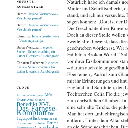
Natürlich habe ich damals noch
NEUESTE
KOMMENTARE
Mutter und Schriftstellerin, 
stand, und ich nur versuchte, 
Herb
zu
Tatjana Goritschewa –
Vetschnaja pamjat‘
sagen können: „Gott ist der Di
Herb
zu
Tatjana Goritschewa –
Die Geschichte ihrer Konversi
Vetschnaja pamjat‘
Doch an dieser Stelle wollen 
Clamor
zu
Tatjana Goritschewa
zweifelsfrei beweist, dass di
– Vetschnaja pamjat‘
geschrieben worden ist. Wir r
BarbaraWenz
zu
In eigener
Sache – Schreibcoaching für
Faith in a Broken World.“ Sall
Esther Dieterichs Autobiografie
vor ihrer Erstkommunion stan
Christian Fischer
zu
In eigener
– darum auch die ungewöhnli
Sache – Schreibcoaching für
Esther Dieterichs Autobiografie
Eben einen „Aufruf zum Glaube
mit ihr Erinnerungen und knü
England und Sardinien, den L
CLOUD
Töchterchen Celia Flo die jew
Alfie
Adrienne von Speyr
zum christlichen Glauben. I
Evans
Annunciation
Benedikt XVI.
eine sehr alte Kirche, die je
Das Farnese-
Komplott
Man hat dort „mit chirurgisch
Die
Tagespost
entfernt. Hinter dem Altar st
Einführung in das
Fatima
Christentum
Erdbeben
an die Wand geschrieben. Di
Geistliche
Franziskus