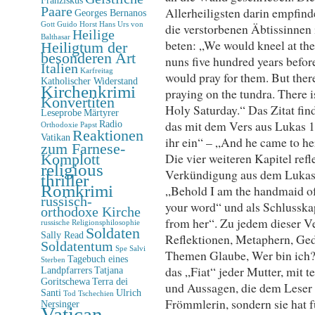
Paare
Allerheiligsten darin empfinde
Georges Bernanos
Gott
Guido Horst
Hans Urs von
die verstorbenen Äbtissinnen 
Heilige
Balthasar
beten: „We would kneel at the
Heiligtum der
besonderen Art
nuns five hundred years befo
Italien
Karfreitag
would pray for them. But there 
Katholischer Widerstand
Kirchenkrimi
praying on the tundra. There is
Konvertiten
Holy Saturday.“ Das Zitat find
Leseprobe
Märtyrer
das mit dem Vers aus Lukas 1, 
Radio
Orthodoxie
Papst
Reaktionen
Vatikan
ihr ein“ – „And he came to he
zum Farnese-
Die vier weiteren Kapitel refl
Komplott
religious
Verkündigung aus dem Lukase
thriller
Romkrimi
„Behold I am the handmaid of 
russisch-
your word“ und als Schlusskap
orthodoxe Kirche
from her“. Zu jedem dieser Ve
russische Religionsphilosophie
Soldaten
Sally Read
Reflektionen, Metaphern, Ged
Soldatentum
Spe Salvi
Themen Glaube, Wer bin ich?
Tagebuch eines
Sterben
das „Fiat“ jeder Mutter, mit t
Landpfarrers
Tatjana
Goritschewa
Terra dei
und Aussagen, die dem Leser 
Santi
Ulrich
Tod
Tschechien
Frömmlerin, sondern sie hat fü
Nersinger
Vatican-