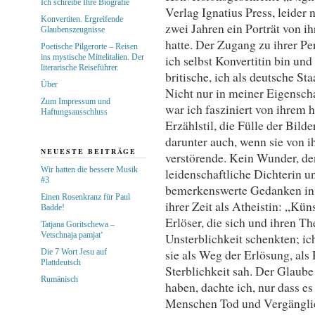
Ich schreibe Ihre Biografie
Verlag Ignatius Press, leider 
Konvertiten. Ergreifende
zwei Jahren ein Porträt von ih
Glaubenszeugnisse
hatte. Der Zugang zu ihrer Per
Poetische Pilgerorte – Reisen
ins mystische Mittelitalien. Der
ich selbst Konvertitin bin und
literarische Reiseführer.
britische, ich als deutsche Sta
Über
Nicht nur in meiner Eigenschaf
Zum Impressum und
war ich fasziniert von ihrem 
Haftungsausschluss
Erzählstil, die Fülle der Bild
darunter auch, wenn sie von i
NEUESTE BEITRÄGE
verstörende. Kein Wunder, den
Wir hatten die bessere Musik
leidenschaftliche Dichterin u
#3
bemerkenswerte Gedanken in
Einen Rosenkranz für Paul
ihrer Zeit als Atheistin: „Kü
Badde!
Erlöser, die sich und ihren 
Tatjana Goritschewa –
Vetschnaja pamjat‘
Unsterblichkeit schenkten; ic
sie als Weg der Erlösung, al
Die 7 Wort Jesu auf
Plattdeutsch
Sterblichkeit sah. Der Glaub
Rumänisch
haben, dachte ich, nur dass e
Menschen Tod und Vergänglic