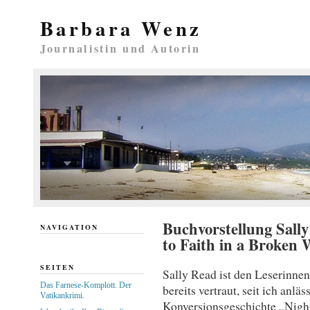
Barbara Wenz
Journalistin und Autorin
Buchvorstellung Sall
NAVIGATION
to Faith in a Broken 
SEITEN
Sally Read ist den Leserinne
Das Farnese-Komplott. Der
bereits vertraut, seit ich anlä
Vatikankrimi.
Konversionsgeschichte „Nigh