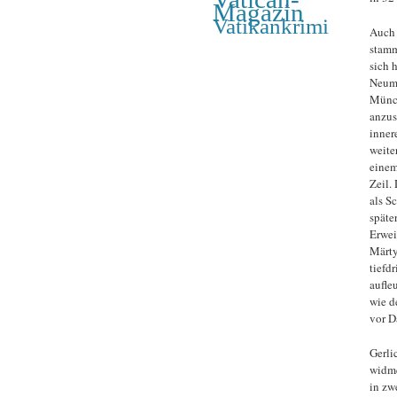
Magazin
Vatikankrimi
Auch 
stamm
sich 
Neuma
Münch
anzus
inner
weite
einem
Zeil.
als S
späte
Erwei
Märty
tiefd
aufle
wie d
vor D
Gerli
widme
in zw