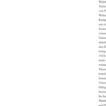
Wahrh
Taufe
von P
Wider
Kampf
nur e
Journ
seine
Gener
miter
den E
bring
1928, 
dank 
widm
There
behal
Zunäc
Unter
Fähig
beeind
Im Ja
Wahrh
und P