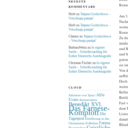
NEUESTE
Konne
KOMMENTARE
Herb
zu
Tatjana Goritschewa –
Am 3.
Vetschnaja pamjat‘
Nachr
Herb
zu
Tatjana Goritschewa –
worin
Vetschnaja pamjat‘
Konne
Clamor
zu
Tatjana Goritschewa
Zu di
– Vetschnaja pamjat‘
ärmli
BarbaraWenz
zu
In eigener
und K
Sache – Schreibcoaching für
und M
Esther Dieterichs Autobiografie
guten
Christian Fischer
zu
In eigener
sie i
Sache – Schreibcoaching für
Von d
Esther Dieterichs Autobiografie
aufbäu
Doch 
weite
CLOUD
Kelle
Alfie
Adrienne von Speyr
Bettl
Evans
Annunciation
Fast 
Benedikt XVI.
Das Farnese-
dem T
Komplott
Lisie
Die
Tagespost
damit
Einführung in das
Fatima
Christentum
Erdbeben
Blind
Geistliche
Franziskus