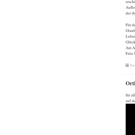
ersch
Auffo
der i
Für d
Glaub
Leben
Glück
Am Al
Fritz
Jun
Ort
für a
auf d