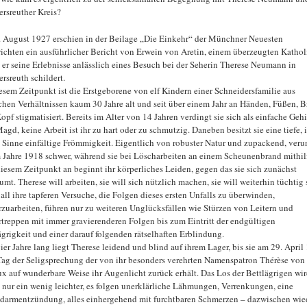
rsreuther Kreis?
 August 1927 erschien in der Beilage „Die Einkehr“ der Münchner Neuesten
ichten ein ausführlicher Bericht von Erwein von Aretin, einem überzeugten Kathol
 er seine Erlebnisse anlässlich eines Besuch bei der Seherin Therese Neumann in
rsreuth schildert.
esem Zeitpunkt ist die Erstgeborene von elf Kindern einer Schneidersfamilie aus
chen Verhältnissen kaum 30 Jahre alt und seit über einem Jahr an Händen, Füßen, B
opf stigmatisiert. Bereits im Alter von 14 Jahren verdingt sie sich als einfache Gehi
agd, keine Arbeit ist ihr zu hart oder zu schmutzig. Daneben besitzt sie eine tiefe, 
 Sinne einfältige Frömmigkeit. Eigentlich von robuster Natur und zupackend, verun
m Jahre 1918 schwer, während sie bei Löscharbeiten an einem Scheunenbrand mithilf
iesem Zeitpunkt an beginnt ihr körperliches Leiden, gegen das sie sich zunächst
mt. Therese will arbeiten, sie will sich nützlich machen, sie will weiterhin tüchtig 
all ihre tapferen Versuche, die Folgen dieses ersten Unfalls zu überwinden,
rzuarbeiten, führen nur zu weiteren Unglücksfällen wie Stürzen von Leitern und
rtreppen mit immer gravierenderen Folgen bis zum Eintritt der endgültigen
ägrigkeit und einer darauf folgenden rätselhaften Erblindung.
vier Jahre lang liegt Therese leidend und blind auf ihrem Lager, bis sie am 29. April
ag der Seligsprechung der von ihr besonders verehrten Namenspatron Thérèse von
ux auf wunderbare Weise ihr Augenlicht zurück erhält. Das Los der Bettlägrigen wir
 nur ein wenig leichter, es folgen unerklärliche Lähmungen, Verrenkungen, eine
darmentzündung, alles einhergehend mit furchtbaren Schmerzen – dazwischen wie