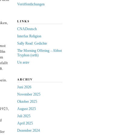
Veröffentlichungen
LINKS
iken,
CNADeutsch
Interfax Religion
Sally Read: Gedichte
rust
lfin
The Morning Offering – Abbot
Tryphon (orth)
im
fallt
Un astre
t.
sein.
ARCHIV
Juni 2026
November 2025
Oktober 2025
 1923,
August 2025
Juli 2025
d
April 2025
Dezember 2024
der