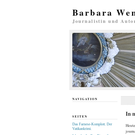
Barbara We
Journalistin und Auto
NAVIGATION
In 
SEITEN
Das Farnese-Komplott. Der
Heute
Vatikankrimi.
journ