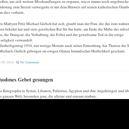
ießen, um sich weitere Misshandlungen zu ersparen, war er immer noch ungebroche
rderung zum Suizid verweigerte er mit dem Hinweis auf seinen katholischen Glaub
hm dies verbiete.
en Märtyrer Fritz Michael Gerlich hat sich, glaubt man der Frau, die ihn zum wahre
en bekehrt hat und stets geistlichen Rat für ihn hatte, am Ende die Mühe des irdis
s, die Drangsal, die Verhaftung, die Folter und der gewaltsame Tod in die ewige
seligkeit verwandelt.
lerheiligentag 1934, nur wenige Monate nach seiner Ermordung, hat Therese die S
 Michaels Gerlich geborgen im ewigen Glanze himmlischer Herrlichkeit geschaut.
i 30, 2014
No Comments
hodoxes Gebet gesungen
lle Kriegsopfer in Syrien, Libanon, Palästina, Ägypten und ihre Angehörigen und üb
er ganzen Welt, besonders jene, die alleine und einsam starben: