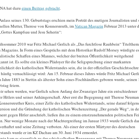
KNA hat dazu
einen Beitrag gebracht
.
nlass seines 130. Geburtstags erschien mein Porträt des mutigen Journalisten und 
tuellen Mutter, Therese von Konnersreuth, im
Vatican Magazin
Februar 2013 unter 
 „Gottes Kampfsau und Jesu Seherin“:
ühsommer 2010 war Fritz Michael Gerlich als „Das furchtlose Rauhbein“ Titelthem
s Magazins. In Form eines Gesprächs mit dem Historiker Rudolf Morsey würdigte es
alistische Schaffen eines Mannes, welcher der breiten Öffentlichkeit weitgehend
annt ist. Es sollte ein kleines Plädoyer für die Seligsprechung einer markanten
nlichkeit des katholischen Widerstandes sein, die in der offiziellen Geschichtsschr
r häufig vernachlässigt wird: Am 15. Februar dieses Jahres würde Fritz Michael Gerl
m Jahre 1883 in Stettin als ältester Sohn eines Fischhändlers geboren wurde, seinen 
tstag feiern.
ir sehen werden, war Gerlich schon Anfang der Zwanziger Jahre ein entschiedener
r Hitlers und seiner Anhängerschaft. Aber erst die Begegnung mit Therese Neuma
onnersreuther Kreis, einer Zelle des katholischen Widerstands, seine darauf folgen
rsion und die Gründung der katholischen Wochenzeitung „Der gerade Weg“, in der
ent gegen Hitler anschrieb, ließen ihn zu einem ernstzunehmenden politischen Fe
n. Nur wenige Monate nach der Machtergreifung im Januar 1933 wurde Gerlich da
verhaftet und seine Zeitung verboten. Als einer der ersten Märtyrer des deutschen
stands wurde er im KZ Dachau am 30. Juni 1934 ermordet.
wie kam es eigentlich zu der schicksalhaften Begegnung mit Therese Neumann u