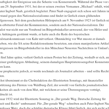
aftigkeit der Ereignisse um die Seherin von Konnersreuth. Während der Phase vor 
 am 29. September 1931, bei der er seinen zweiten Vornamen „Michael“ erhält, wird
ater Ingbert Naab, geistlich begleitet. Pater Naab engagiert sich schon seit Jahren i
stand gegen den Nationalsozialismus und findet in Gerlich einen glühenden
genossen. Seit dem gescheiterten Hitlerputsch am 9. November 1923 ist Gerlich ni
in erbitterter Feind der Kommunisten, sondern auch der Nationalsozialisten. Der
alist war nicht nur am Vorabend im Bürgerbräukeller anwesend, der von Hitler und
n Anhängern gestürmt wurde, er hatte auch die Rede des bayerischen
alstaatskommissars von Kahr mitverfasst. Ohnmächtig vor Wut musste er damals
leben, wie die SA seine Redaktionsräume besetzten, um einen manipulierten Artike
reignissen im Bürgerbräukeller in den Münchner Neuesten Nachrichten in Umlauf 
en.
fünf Jahre später, verliert Gerlich seinen Posten bei der Zeitung, weshalb er sich, a
einer großzügigen Abfindung, seinem damaligen Hauptinteressengebiet Konnersre
en kann.
se prophezeite jedoch, er werde nochmals als Journalist arbeiten – und sollte Recht
ten.
hst übernimmt er die Chefredaktion des Illustrierten Sonntags, mit finanzieller
stützung des Fürsten von Waldburg-Zeil, der sowohl von Gerlichs journalistischen
keiten als auch von dem Mut, mit welchem er seine Überzeugungen vorträgt,
ruckt ist.
nuar 1932 wird der Illustrierte Sonntag in „Der gerade Weg. Deutsche Zeitung für
eit und Recht“ umbenannt. Für „Der gerade Weg“ schreiben auch Pater Ingbert Na
rofessor Wutz, doch die schärfste rhetorische Klinge führt Gerlich, der sich nicht sc