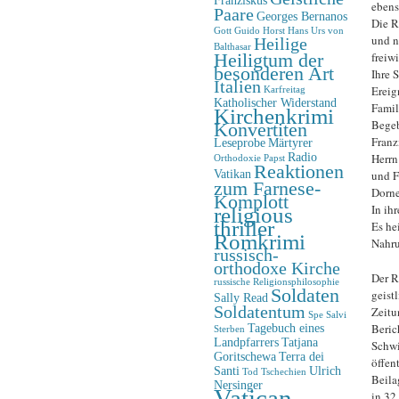
ebens
Paare
Georges Bernanos
Die R
Gott
Guido Horst
Hans Urs von
und n
Heilige
Balthasar
Heiligtum der
freiwi
besonderen Art
Ihre 
Italien
Ereig
Karfreitag
Katholischer Widerstand
Famil
Kirchenkrimi
Begeb
Konvertiten
Franz
Leseprobe
Märtyrer
Radio
Herrn
Orthodoxie
Papst
Reaktionen
Vatikan
und F
zum Farnese-
Dorne
Komplott
In ih
religious
thriller
Es he
Romkrimi
Nahru
russisch-
orthodoxe Kirche
Der R
russische Religionsphilosophie
Soldaten
geist
Sally Read
Soldatentum
Zeitu
Spe Salvi
Beric
Tagebuch eines
Sterben
Landpfarrers
Tatjana
Schwi
Goritschewa
Terra dei
öffen
Santi
Ulrich
Tod
Tschechien
Beila
Nersinger
Vatican-
in 32