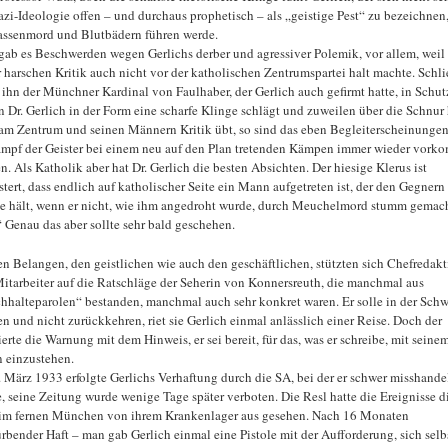
azi-Ideologie offen – und durchaus prophetisch – als „geistige Pest“ zu bezeichnen,
ssenmord und Blutbädern führen werde.
gab es Beschwerden wegen Gerlichs derber und agressiver Polemik, vor allem, weil 
r harschen Kritik auch nicht vor der katholischen Zentrumspartei halt machte. Schli
ihn der Münchner Kardinal von Faulhaber, der Gerlich auch gefirmt hatte, in Schut
 Dr. Gerlich in der Form eine scharfe Klinge schlägt und zuweilen über die Schnur 
am Zentrum und seinen Männern Kritik übt, so sind das eben Begleiterscheinungen
mpf der Geister bei einem neu auf den Plan tretenden Kämpen immer wieder vor
n. Als Katholik aber hat Dr. Gerlich die besten Absichten. Der hiesige Klerus ist
stert, dass endlich auf katholischer Seite ein Mann aufgetreten ist, der den Gegnern
e hält, wenn er nicht, wie ihm angedroht wurde, durch Meuchelmord stumm gemac
“ Genau das aber sollte sehr bald geschehen.
len Belangen, den geistlichen wie auch den geschäftlichen, stützten sich Chefredak
itarbeiter auf die Ratschläge der Seherin von Konnersreuth, die manchmal aus
hhalteparolen“ bestanden, manchmal auch sehr konkret waren. Er solle in der Schw
en und nicht zurückkehren, riet sie Gerlich einmal anlässlich einer Reise. Doch der
ierte die Warnung mit dem Hinweis, er sei bereit, für das, was er schreibe, mit seine
 einzustehen.
 März 1933 erfolgte Gerlichs Verhaftung durch die SA, bei der er schwer misshande
, seine Zeitung wurde wenige Tage später verboten. Die Resl hatte die Ereignisse d
im fernen München von ihrem Krankenlager aus gesehen. Nach 16 Monaten
rbender Haft – man gab Gerlich einmal eine Pistole mit der Aufforderung, sich selb