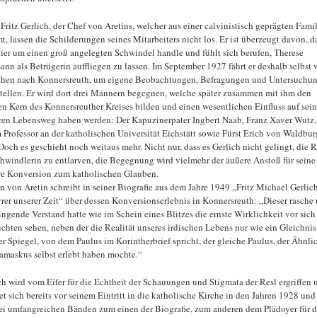
Fritz Gerlich, der Chef von Aretins, welcher aus einer calvinistisch geprägten Famil
t, lassen die Schilderungen seines Mitarbeiters nicht los. Er ist überzeugt davon, da
hier um einen groß angelegten Schwindel handle und fühlt sich berufen, Therese
nn als Betrügerin auffliegen zu lassen. Im September 1927 fährt er deshalb selbst 
en nach Konnersreuth, um eigene Beobachtungen, Befragungen und Untersuchu
tellen. Er wird dort drei Männern begegnen, welche später zusammen mit ihm den
en Kern des Konnersreuther Kreises bilden und einen wesentlichen Einfluss auf sei
ren Lebensweg haben werden: Der Kapuzinerpater Ingbert Naab, Franz Xaver Wutz,
 Professor an der katholischen Universität Eichstätt sowie Fürst Erich von Waldbur
 Doch es geschieht noch weitaus mehr. Nicht nur, dass es Gerlich nicht gelingt, die R
chwindlerin zu entlarven, die Begegnung wird vielmehr der äußere Anstoß für seine
re Konversion zum katholischen Glauben.
n von Aretin schreibt in seiner Biografie aus dem Jahre 1949 „Fritz Michael Gerlich
rer unserer Zeit“ über dessen Konversionserlebnis in Konnersreuth: „Dieser rasche
ringende Verstand hatte wie im Schein eines Blitzes die ernste Wirklichkeit vor sich
uchten sehen, neben der die Realität unseres irdischen Lebens nur wie ein Gleichnis 
er Spiegel, von dem Paulus im Korintherbrief spricht, der gleiche Paulus, der Ähnli
amaskus selbst erlebt haben mochte.“
ch wird vom Eifer für die Echtheit der Schauungen und Stigmata der Resl ergriffen 
t sich bereits vor seinem Eintritt in die katholische Kirche in den Jahren 1928 un
ei umfangreichen Bänden zum einen der Biografie, zum anderen dem Plädoyer für d