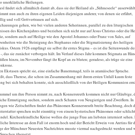
o unerklärliche Heilungen.
esl findet sich allmähich damit ab, dass sie der Heiland als „Sühneseele“ auserwählt
immt nun auch zu ihren eigenen Leiden diejenigen anderer, von denen sie erfährt,
llig und voll Gottvertrauen auf sich.
Schauungen gehen, wie bei vielen anderen Seherinnen, parallel zu den liturgischen
nissen des Kirchenjahres und beziehen sich nicht nur auf Jesus Christus oder die He
ie, sondern auch auf Heilige wie den Apostel Johannes oder Franz von Sales, auf
enheiten wie die Steinigung des Stephanus oder die Stigmatisierung des heiligen
iskus. Ostern 1926 empfängt sie selbst ihr erstes Stigma – es ist die Seitenwunde de
 -, das sie zunächst verborgen hält. Im Verlauf dieses Jahr kommen Stigmata an Hä
üßen hinzu, im November fängt ihr Kopf an zu bluten; geradeso, als trüge sie eine
nkrone.
ren Ekstasen spricht sie, eine einfache Bauernmagd, teils in aramäischer Sprache.
ißt, dass Therese, die schon im Zusammenhang mit ihrem ersten Unfall kaum feste
ng bei sich behalten konnte, sich ausschließlich von der Heiligen Kommunion ernä
ummel um ihre Person nimmt zu, nach Konnersreuth kommen nicht nur Gläubige, d
liche Ermutigung suchen, sondern auch Scharen von Neugierigen und Zweiflern. In
ngen wie Zeitschriften findet das Phänomen Konnersreuth breite Beachtung, doch d
hterstatter sprechen recht einmütig von einem hysterischen Phänomen oder schlich
ndel. Kirchenfeindliche Kreise wollen die junge Frau am liebsten interniert sehen.
tliche Interesse an dem Fall ist enorm hoch und der Bericht Erwein von Aretins für d
ge der Münchner Neuesten Nachrichten musste viermal nachgedruckt werden und 
 Sprachen übersetzt.