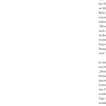
die N
zu Ma
Bald 
seine
nahm 
„Wenn
auch 
im Ka
werde
begei
Stang
wird.
In al
und M
„Durc
bleib
ignor
Leben
Am 9.
wurde
Tage 
zermü