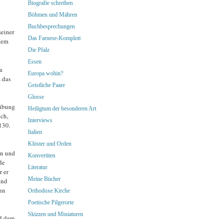
Biografie schreiben
Böhmen und Mähren
Buchbesprechungen
seiner
Das Farnese-Komplott
dem
Die Pfalz
Essen
a
Europa wohin?
 das
Geistliche Paare
Glosse
eibung
Heiligtum der besonderen Art
ich,
Interviews
130.
Italien
Klöster und Orden
nn und
Konvertiten
de
Literatur
 er
Meine Bücher
ind
nn
Orthodoxe Kirche
Poetische Pilgerorte
Skizzen und Miniaturen
nd dem