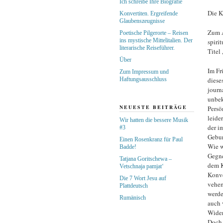
Ich schreibe Ihre Biografie
Die 
Konvertiten. Ergreifende
Glaubenszeugnisse
Zum A
Poetische Pilgerorte – Reisen
ins mystische Mittelitalien. Der
spiri
literarische Reiseführer.
Titel
Über
Im Fr
Zum Impressum und
diese
Haftungsausschluss
journ
unbek
NEUESTE BEITRÄGE
Persö
leide
Wir hatten die bessere Musik
der i
#3
Gebur
Einen Rosenkranz für Paul
Wie w
Badde!
Gegne
Tatjana Goritschewa –
dem K
Vetschnaja pamjat‘
Konve
Die 7 Wort Jesu auf
vehem
Plattdeutsch
werde
Rumänisch
auch 
Wider
Doch 