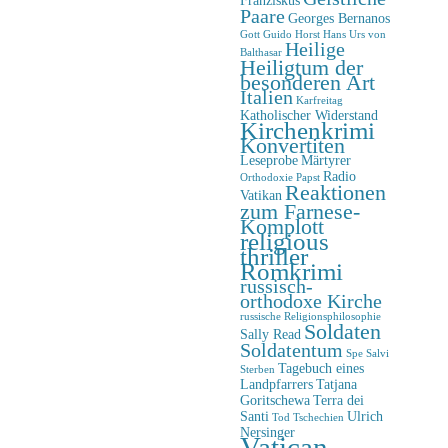
Paare
Georges Bernanos
Gott
Guido Horst
Hans Urs von
Heilige
Balthasar
Heiligtum der
besonderen Art
Italien
Karfreitag
Katholischer Widerstand
Kirchenkrimi
Konvertiten
Leseprobe
Märtyrer
Radio
Orthodoxie
Papst
Reaktionen
Vatikan
zum Farnese-
Komplott
religious
thriller
Romkrimi
russisch-
orthodoxe Kirche
russische Religionsphilosophie
Soldaten
Sally Read
Soldatentum
Spe Salvi
Tagebuch eines
Sterben
Landpfarrers
Tatjana
Goritschewa
Terra dei
Santi
Ulrich
Tod
Tschechien
Nersinger
Vatican-