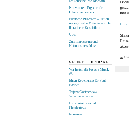
Ich schreibe Ihre Biografie
Fried
gerad
Konvertiten. Ergreifende
Glaubenszeugnisse
und d
Poetische Pilgerorte – Reisen
ins mystische Mittelitalien. Der
Hervo
literarische Reiseführer.
Simon
Über
Reise
Zum Impressum und
aktue
Haftungsausschluss
Okt
NEUESTE BEITRÄGE
Wir hatten die bessere Musik
#3
Einen Rosenkranz für Paul
Badde!
Tatjana Goritschewa –
Vetschnaja pamjat‘
Die 7 Wort Jesu auf
Plattdeutsch
Rumänisch