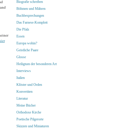
nd
Biografie schreiben
land
Böhmen und Mähren
Buchbesprechungen
Das Farnese-Komplott
Die Pfalz
seiner
Essen
hier
Europa wohin?
Geistliche Paare
Glosse
Heiligtum der besonderen Art
Interviews
Italien
Klöster und Orden
Konvertiten
Literatur
Meine Bücher
Orthodoxe Kirche
Poetische Pilgerorte
Skizzen und Miniaturen