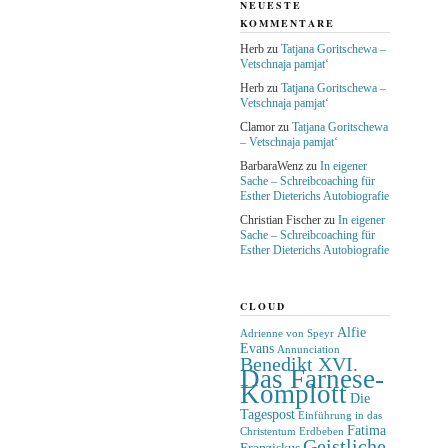
NEUESTE
KOMMENTARE
Herb
zu
Tatjana Goritschewa –
Vetschnaja pamjat‘
Herb
zu
Tatjana Goritschewa –
Vetschnaja pamjat‘
Clamor
zu
Tatjana Goritschewa
– Vetschnaja pamjat‘
BarbaraWenz
zu
In eigener
Sache – Schreibcoaching für
Esther Dieterichs Autobiografie
Christian Fischer
zu
In eigener
Sache – Schreibcoaching für
Esther Dieterichs Autobiografie
CLOUD
Alfie
Adrienne von Speyr
Evans
Annunciation
Benedikt XVI.
Das Farnese-
Komplott
Die
Tagespost
Einführung in das
Fatima
Christentum
Erdbeben
Geistliche
Franziskus