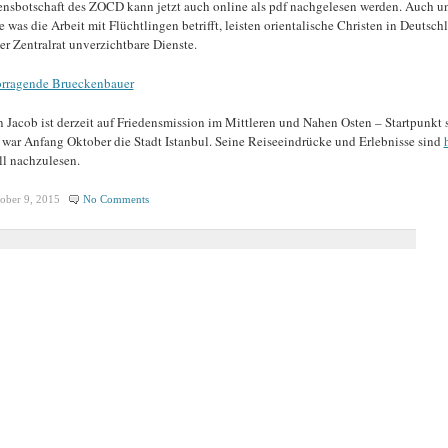
ensbotschaft des ZOCD kann jetzt auch online als pdf nachgelesen werden. Auch u
e was die Arbeit mit Flüchtlingen betrifft, leisten orientalische Christen in Deutsch
er Zentralrat unverzichtbare Dienste.
rragende Brueckenbauer
 Jacob ist derzeit auf Friedensmission im Mittleren und Nahen Osten – Startpunkt 
 war Anfang Oktober die Stadt Istanbul. Seine Reiseeindrücke und Erlebnisse sind
ll nachzulesen.
ober 9, 2015
No Comments