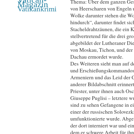
Thema: Über dem ganzen Gesc
Magazin
Vatikankrimi
von Heerscharen von Engeln u
Wolke darunter stehen die Wo
hindurch“, darunter findet si
Stacheldrahtzäunen, die ein K
stellvertretend für die drei g
abgebildet der Lutheraner Die
von Moskau, Tichon, und der 
Dachau ermordet wurde.
Des Weiteren sieht man auf d
und Erschießungskommandos,
Armeniern und das Leid der C
anderer Bildabschnitt erinnert
Priester, unter ihnen auch O
Giuseppe Puglisi – letztere 
sind zu sehen Gefangene in e
einer der russischen Solovezk
umfunktionierte wurde. Abgebi
der dort interniert war und e
dem er schwere Arbeit für ihn