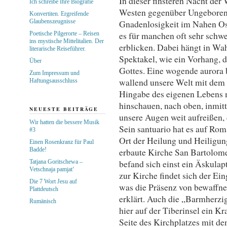
In dieser finsteren Nacht de
Ich schreibe Ihre Biografie
Westen gegenüber Ungeborene
Konvertiten. Ergreifende
Glaubenszeugnisse
Gnadenlosigkeit im Nahen Ost
es für manchen oft sehr schw
Poetische Pilgerorte – Reisen
ins mystische Mittelitalien. Der
erblicken. Dabei hängt in Wah
literarische Reiseführer.
Spektakel, wie ein Vorhang, 
Über
Gottes. Eine wogende aurora b
Zum Impressum und
wallend unsere Welt mit dem
Haftungsausschluss
Hingabe des eigenen Lebens m
hinschauen, nach oben, inmitt
NEUESTE BEITRÄGE
unsere Augen weit aufreißen, 
Wir hatten die bessere Musik
Sein santuario hat es auf Roms
#3
Ort der Heilung und Heiligun
Einen Rosenkranz für Paul
Badde!
erbaute Kirche San Bartolome
befand sich einst ein Äskul
Tatjana Goritschewa –
Vetschnaja pamjat‘
zur Kirche findet sich der E
Die 7 Wort Jesu auf
was die Präsenz von bewaffn
Plattdeutsch
erklärt. Auch die „Barmherzig
Rumänisch
hier auf der Tiberinsel ein K
Seite des Kirchplatzes mit d