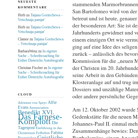
NEUESTE
stammenden Marmorbrunnen
KOMMENTARE
San Bartolomeo wird von der 
Herb
zu
Tatjana Goritschewa –
betreut und ist heute, genaue
Vetschnaja pamjat‘
der besonderen Art: Sie ist 
Herb
zu
Tatjana Goritschewa –
Jahrhunderts gewidmet und ve
Vetschnaja pamjat‘
einem einzigen Ort wie vermut
Clamor
zu
Tatjana Goritschewa
– Vetschnaja pamjat‘
ging auf eine Idee des selige
BarbaraWenz
zu
In eigener
zurück – anlässlich des bevor
Sache – Schreibcoaching für
Kommission für die „neuen Mä
Esther Dieterichs Autobiografie
der Christen im 20. Jahrhund
Christian Fischer
zu
In eigener
Sache – Schreibcoaching für
seine Arbeit in den Gebäude
Esther Dieterichs Autobiografie
Klosteranlage auf und trug im
Dossiers und unzählige Mater
CLOUD
oder andere persönliche Geg
Alfie
Adrienne von Speyr
Evans
Am 12. Oktober 2002 wurde S
Annunciation
Benedikt XVI.
Das Farnese-
Gedenkstätte für die neuen M
Komplott
Johannes-Paul II. einmal mehr
Die
Tagespost
Einführung in das
Zusammenhänge bewies: Denn
Fatima
Christentum
Erdbeben
Geistliche
Bartholomäus, einem Apostel 
Franziskus