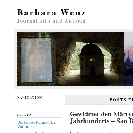
Barbara Wenz
Journalistin und Autorin
NAVIGATION
POSTS 
Gewidmet den Märtyre
SEITEN
Jahrhunderts – San B
Das Farnese-Komplott. Der
Vatikankrimi.