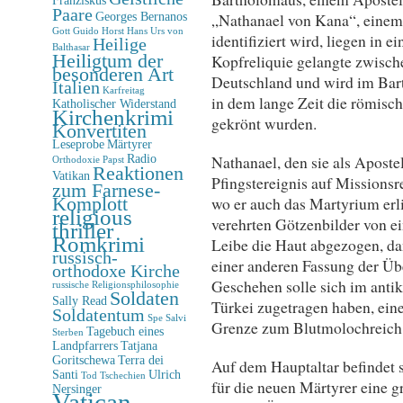
Paare
Georges Bernanos
„Nathanael von Kana“, einem
Gott
Guido Horst
Hans Urs von
identifiziert wird, liegen in
Heilige
Balthasar
Heiligtum der
Kopfreliquie gelangte zwisch
besonderen Art
Deutschland und wird im Bar
Italien
Karfreitag
in dem lange Zeit die römisc
Katholischer Widerstand
Kirchenkrimi
gekrönt wurden.
Konvertiten
Leseprobe
Märtyrer
Radio
Nathanael, den sie als Apost
Orthodoxie
Papst
Reaktionen
Vatikan
Pfingstereignis auf Missions
zum Farnese-
Komplott
wo er auch das Martyrium erli
religious
verehrten Götzenbilder von e
thriller
Romkrimi
Leibe die Haut abgezogen, da
russisch-
einer anderen Fassung der Übe
orthodoxe Kirche
Geschehen solle sich im anti
russische Religionsphilosophie
Soldaten
Sally Read
Türkei zugetragen haben, einer
Soldatentum
Spe Salvi
Grenze zum Blutmolochreich d
Tagebuch eines
Sterben
Landpfarrers
Tatjana
Goritschewa
Terra dei
Auf dem Hauptaltar befindet s
Santi
Ulrich
Tod
Tschechien
für die neuen Märtyrer eine 
Nersinger
Vatican-