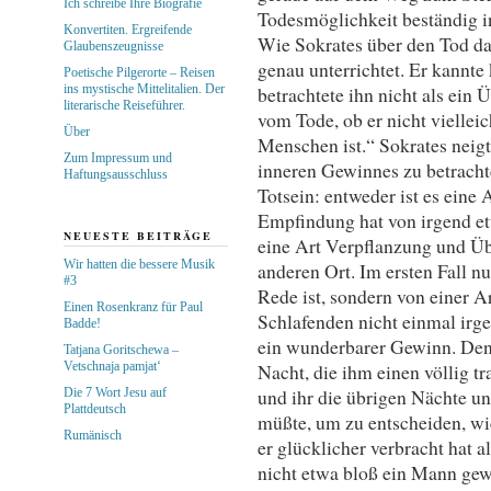
Ich schreibe Ihre Biografie
Todesmöglichkeit beständig i
Konvertiten. Ergreifende
Wie Sokrates über den Tod dac
Glaubenszeugnisse
genau unterrichtet. Er kannte
Poetische Pilgerorte – Reisen
ins mystische Mittelitalien. Der
betrachtete ihn nicht als ein
literarische Reiseführer.
vom Tode, ob er nicht vielleic
Über
Menschen ist.“ Sokrates neig
Zum Impressum und
inneren Gewinnes zu betracht
Haftungsausschluss
Totsein: entweder ist es eine 
Empfindung hat von irgend etw
NEUESTE BEITRÄGE
eine Art Verpflanzung und Üb
Wir hatten die bessere Musik
anderen Ort. Im ersten Fall 
#3
Rede ist, sondern von einer Art
Einen Rosenkranz für Paul
Schlafenden nicht einmal irg
Badde!
ein wunderbarer Gewinn. Denn
Tatjana Goritschewa –
Vetschnaja pamjat‘
Nacht, die ihm einen völlig t
und ihr die übrigen Nächte u
Die 7 Wort Jesu auf
Plattdeutsch
müßte, um zu entscheiden, wi
Rumänisch
er glücklicher verbracht hat a
nicht etwa bloß ein Mann gew