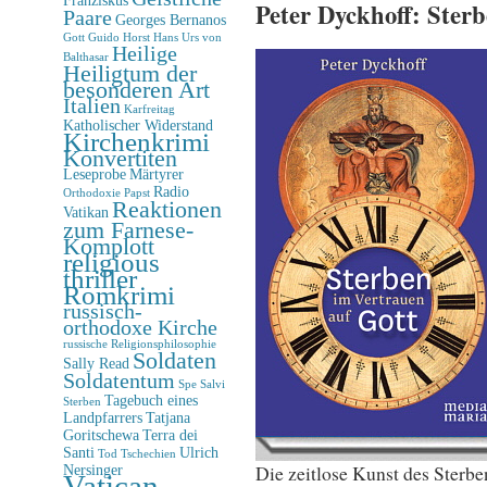
Peter Dyckhoff: Ster
Paare
Georges Bernanos
Gott
Guido Horst
Hans Urs von
Heilige
Balthasar
Heiligtum der
besonderen Art
Italien
Karfreitag
Katholischer Widerstand
Kirchenkrimi
Konvertiten
Leseprobe
Märtyrer
Radio
Orthodoxie
Papst
Reaktionen
Vatikan
zum Farnese-
Komplott
religious
thriller
Romkrimi
russisch-
orthodoxe Kirche
russische Religionsphilosophie
Soldaten
Sally Read
Soldatentum
Spe Salvi
Tagebuch eines
Sterben
Landpfarrers
Tatjana
Goritschewa
Terra dei
Santi
Ulrich
Tod
Tschechien
Die zeitlose Kunst des Sterb
Nersinger
Vatican-