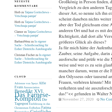
Großkönig in Person finden, da
NEUESTE
KOMMENTARE
Vergleich zu den anderen Tag
dieser Art, so nenne ich ihn
Herb
zu
Tatjana Goritschewa –
Vetschnaja pamjat‘
scheint daneben nichts weiter 
Herb
zu
Tatjana Goritschewa –
aber der Tod gleichsam eine 
Vetschnaja pamjat‘
anderen Ort und hat es mit d
Clamor
zu
Tatjana Goritschewa
Richtigkeit, daß dort alle Ver
– Vetschnaja pamjat‘
größeres Glück als dieses?
BarbaraWenz
zu
In eigener
Sache – Schreibcoaching für
Ja für mich hätte der Aufenth
Esther Dieterichs Autobiografie
Zauber, seine Aufgabe, darin
Christian Fischer
zu
In eigener
ausforsche und prüfe wie die
Sache – Schreibcoaching für
Esther Dieterichs Autobiografie
weise und wer es zu sein glau
mancher darum, wenn er die F
den Odysseus oder tausend a
CLOUD
Frauen, verhören könnte! Mit 
Alfie
Adrienne von Speyr
verkehren und sie auszuforsc
Evans
Annunciation
Benedikt XVI.
das!“<< gefunden in Walter N
Das Farnese-
Komplott
November 27, 2020
No Co
Die
Tagespost
Einführung in das
Fatima
Christentum
Erdbeben
Geistliche
Franziskus