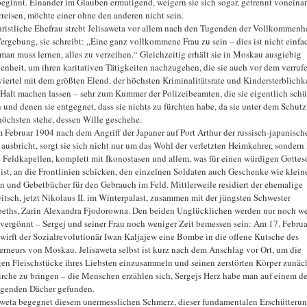
beginnt. Einander im Glauben ermutigend, weigern sie sich sogar, getrennt voneina
rreisen, möchte einer ohne den anderen nicht sein.
hristliche Ehefrau strebt Jelisaweta vor allem nach den Tugenden der Vollkommenh
ergebung, sie schreibt: „Eine ganz vollkommene Frau zu sein – dies ist nicht einfa
man muss lernen, alles zu verzeihen.“ Gleichzeitig erhält sie in Moskau ausgiebig
enheit, um ihren karitativen Tätigkeiten nachzugehen, die sie auch vor dem verruf
viertel mit dem größten Elend, der höchsten Kriminalitätsrate und Kindersterblichk
 Halt machen lassen – sehr zum Kummer der Polizeibeamten, die sie eigentlich sch
n und denen sie entgegnet, dass sie nichts zu fürchten habe, da sie unter dem Schutz
höchsten stehe, dessen Wille geschehe.
m Februar 1904 nach dem Angriff der Japaner auf Port Arthur der russisch-japanisch
 ausbricht, sorgt sie sich nicht nur um das Wohl der verletzten Heimkehrer, sondern 
 Feldkapellen, komplett mit Ikonostasen und allem, was für einen würdigen Gottes
 ist, an die Frontlinien schicken, den einzelnen Soldaten auch Geschenke wie klein
n und Gebetbücher für den Gebrauch im Feld. Mittlerweile residiert der ehemalige
itsch, jetzt Nikolaus II. im Winterpalast, zusammen mit der jüngsten Schwester
beths, Zarin Alexandra Fjodorowna. Den beiden Unglücklichen werden nur noch w
 vergönnt – Sergej und seiner Frau noch weniger Zeit bemessen sein: Am 17. Februa
wirft der Sozialrevolutionär Iwan Kaljajew eine Bombe in die offene Kutsche des
rneurs von Moskau. Jelisaweta selbst ist kurz nach dem Anschlag vor Ort, um die
gen Fleischstücke ihres Liebsten einzusammeln und seinen zerstörten Körper zunäch
irche zu bringen – die Menschen erzählen sich, Sergejs Herz habe man auf einem de
genden Dächer gefunden.
aweta begegnet diesem unermesslichen Schmerz, dieser fundamentalen Erschütterun