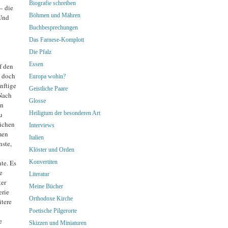
Biografie schreiben
– die
Böhmen und Mähren
 Und
Buchbesprechungen
Das Farnese-Komplott
Die Pfalz
Essen
f den
, doch
Europa wohin?
nftige
Geistliche Paare
 Nach
Glosse
en
Heiligtum der besonderen Art
u
lichen
Interviews
men
Italien
nste,
Klöster und Orden
te. Es
Konvertiten
e
Literatur
ter
Meine Bücher
erie
Orthodoxe Kirche
itere
Poetische Pilgerorte
e
Skizzen und Miniaturen