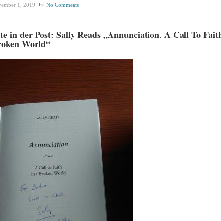
ember 1, 2019
No Comments
e in der Post: Sally Reads „Annunciation. A Call To Faith
roken World“