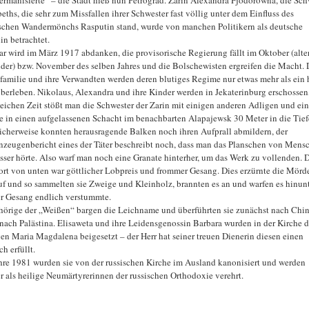
beths, die sehr zum Missfallen ihrer Schwester fast völlig unter dem Einfluss des
ischen Wandermönchs Rasputin stand, wurde von manchen Politikern als deutsche
in betrachtet.
ar wird im März 1917 abdanken, die provisorische Regierung fällt im Oktober (alte
der) bzw. November des selben Jahres und die Bolschewisten ergreifen die Macht. 
familie und ihre Verwandten werden deren blutiges Regime nur etwas mehr als ein 
überleben. Nikolaus, Alexandra und ihre Kinder werden in Jekaterinburg erschossen,
leichen Zeit stößt man die Schwester der Zarin mit einigen anderen Adligen und ein
 in einen aufgelassenen Schacht im benachbarten Alapajewsk 30 Meter in die Tief
cherweise konnten herausragende Balken noch ihren Aufprall abmildern, der
zeugenbericht eines der Täter beschreibt noch, dass man das Planschen von Mens
sser hörte. Also warf man noch eine Granate hinterher, um das Werk zu vollenden. 
rt von unten war göttlicher Lobpreis und frommer Gesang. Dies erzürnte die Mörd
uf und so sammelten sie Zweige und Kleinholz, brannten es an und warfen es hinunt
er Gesang endlich verstummte.
örige der „Weißen“ bargen die Leichname und überführten sie zunächst nach Chin
nach Palästina. Elisaweta und ihre Leidensgenossin Barbara wurden in der Kirche d
gen Maria Magdalena beigesetzt – der Herr hat seiner treuen Dienerin diesen einen
h erfüllt.
hre 1981 wurden sie von der russischen Kirche im Ausland kanonisiert und werden
er als heilige Neumärtyrerinnen der russischen Orthodoxie verehrt.