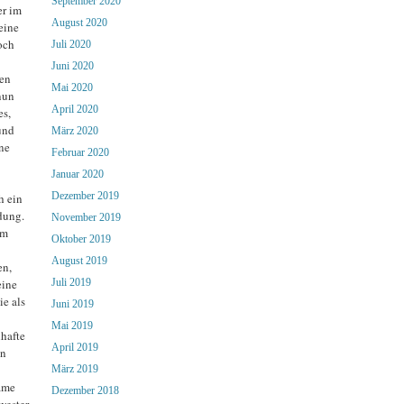
September 2020
er im
August 2020
eine
och
Juli 2020
Juni 2020
den
Mai 2020
nun
April 2020
es,
und
März 2020
ne
Februar 2020
Januar 2020
Dezember 2019
h ein
dung.
November 2019
im
Oktober 2019
August 2019
en,
Juli 2019
eine
e als
Juni 2019
Mai 2019
hafte
April 2019
on
März 2019
ame
Dezember 2018
wester