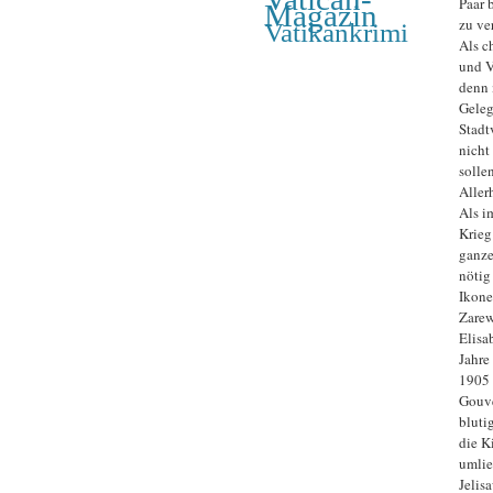
Paar 
Magazin
zu ve
Vatikankrimi
Als c
und V
denn 
Geleg
Stadt
nicht
solle
Aller
Als i
Krieg
ganze
nötig
Ikone
Zarew
Elisa
Jahre
1905 
Gouve
bluti
die K
umlie
Jelis