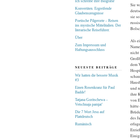
Ich schreibe Ihre Biografie
Sie w
Konvertiten. Ergreifende
deuts
Glaubenszeugnisse
sie so
Poetische Pilgerorte – Reisen
russi
ins mystische Mittelitalien. Der
Bolsc
literarische Reiseführer.
Über
Als e
Zum Impressum und
Namen
Haftungsausschluss
nicht
Großh
dem V
NEUESTE BEITRÄGE
Hospi
Wir hatten die bessere Musik
schau
#3
Haush
Einen Rosenkranz für Paul
und r
Badde!
ihre 
von E
Tatjana Goritschewa –
Vetschnaja pamjat‘
hätte
Brüde
Die 7 Wort Jesu auf
Plattdeutsch
des J
erlag
Rumänisch
Erzie
Einig