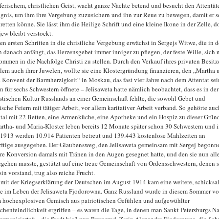
erischem, christlichen Geist, wacht ganze Nächte betend und besucht den Attentät
gnis, um ihm ihre Vergebung zuzusichern und ihn zur Reue zu bewegen, damit er s
 retten könne. Sie lässt ihm die Heilige Schrift und eine kleine Ikone in der Zelle, d
jew bleibt verstockt.
en ersten Schritten in die christliche Vergebung erwächst in Sergejs Witwe, die in 
n danach anfängt, das Herzensgebet immer inniger zu pflegen, der feste Wille, sich 
ommen in die Nachfolge Christi zu stellen. Durch den Verkauf ihres privaten Besitz
llem auch ihrer Juwelen, wollte sie eine Klostergründung finanzieren, den „Martha 
 Konvent der Barmherzigkeit“ in Moskau, das fast vier Jahre nach dem Attentat sei
en für sechs Schwestern öffnete – Jelisaweta hatte nämlich beobachtet, dass es in der
tischen Kultur Russlands an einer Gemeinschaft fehlte, die sowohl Gebet und
ische Feiern mit tätiger Arbeit, vor allem karitativer Arbeit verband. So gehörte auc
tal mit 22 Betten, eine Armenküche, eine Apotheke und ein Hospiz zu dieser Grün
rtha- und Maria-Kloster leben bereits 12 Monate später schon 30 Schwestern und 
 1913 werden 10.914 Patienten betreut und 139.443 kostenlose Mahlzeiten an
ftige ausgegeben. Der Glaubensweg, den Jelisaweta gemeinsam mit Sergej begonn
hre Konversion damals mit Tränen in den Augen gesegnet hatte, und den sie nun all
rgehen musste, gestützt auf eine treue Gemeinschaft von Ordensschwestern, denen si
in vorstand, trug also reiche Frucht.
mit der Kriegserklärung der Deutschen im August 1914 kam eine weitere, schicksal
 im Leben der Jelisaweta Fjodorowna. Ganz Russland wurde in diesem Sommer v
 hochexplosiven Gemisch aus patriotischen Gefühlen und aufgewühlter
chenfeindlichkeit ergriffen – es waren die Tage, in denen man Sankt Petersburgs N
ermanisierte“ – die Stadt hieß nun Petrograd. Zarin Alexandra Fjodorowna, die Sch