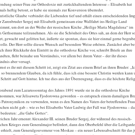
ndung seiner Frau zur Orthodoxie mit zurückhaltendem Interesse – Elisabeth hat
als heftig betont, er habe sie niemals zur Konversion überredet.
hristliche Glaube verbindet die Liebenden tief und erhält einen entscheidenden Imp
er Zarenbruder Sergej mit Elisabeth gemeinsam eine Wallfahrt ins Heilige Land
nimmt, um dort an der Weihe der russischen Kirche „Heilige Maria Magdalena“ im
n Gethsemane teilzunehmen. Als sie die Schönheit des Ortes sah, an dem der Herr so
et, gewacht und gelitten hat, äußerte sie spontan, dass sie hier einmal gerne begrab
wolle. Der Herr sollte diesen Wunsch auf besondere Weise erhören. Zunächst aber ber
ach ihrer Rückkehr den Eintritt in die orthodoxe Kirche vor, schreibt Briefe an ihre
ndten, fleht beinahe um Verständnis, vor allem bei ihrem Vater – der ihr dieses
ändnis aber versagt.
nst es ihr mit diesem Schritt ist, zeigt ein Zitat aus einem Brief an ihren Bruder: „I
t so brennendem Glauben, da ich fühle, dass ich eine bessere Christin werden kann 
 Schritt auf Gott hintue. Ich tue dies aus der Überzeugung, dass es die höchste Reli
rabend zum Lazarussonntag des Jahres 1891 wurde sie in die orthodoxe Kirche
nommen, war Jelisaweta Fjodorowna geworden – es entsprach einem damaligen Br
s Patronymikon zu verwenden, wenn es den Namen des Vaters der betreffenden Frau
schen nicht gab – wie es bei Elisabeths Vater Ludwig der Fall war. Fjodorowna – da
e bedeuten: „die Gabe Gottes“.
eichen Jahr ernennt Alexander III. seinen Bruder Sergej, der während des russisch-
schen Krieges zum Generalmajor befördert, dann den Oberbefehl über die Leibgarde
 erhielt, zum Generalgouverneur von Moskau – ein neuer Lebensabschnitt für das 