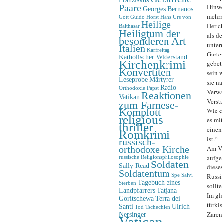
Paare
Hinwe
Georges Bernanos
mehrm
Gott
Guido Horst
Hans Urs von
Heilige
Der c
Balthasar
Heiligtum der
als d
besonderen Art
unter
Italien
Karfreitag
Garte
Katholischer Widerstand
Kirchenkrimi
gebet
Konvertiten
sein 
Leseprobe
Märtyrer
sie n
Radio
Orthodoxie
Papst
Verwa
Reaktionen
Vatikan
Verst
zum Farnese-
Komplott
Wie er
religious
es mi
thriller
einen
Romkrimi
ist.“
russisch-
orthodoxe Kirche
Am Vo
aufge
russische Religionsphilosophie
Soldaten
Sally Read
diese
Soldatentum
Russi
Spe Salvi
Tagebuch eines
Sterben
sollt
Landpfarrers
Tatjana
Im gl
Goritschewa
Terra dei
türki
Santi
Ulrich
Tod
Tschechien
Zaren
Nersinger
Vatican-