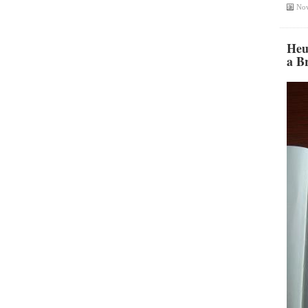
Nov
Heut
a B