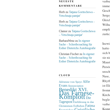
verbu
NEUESTE
immer
KOMMENTARE
Gesch
Herb
zu
Tatjana Goritschewa –
Serge
Vetschnaja pamjat‘
Gleic
Herb
zu
Tatjana Goritschewa –
Wilhe
Vetschnaja pamjat‘
empfa
Clamor
zu
Tatjana Goritschewa
zurüc
– Vetschnaja pamjat‘
BarbaraWenz
zu
In eigener
Inzwi
Sache – Schreibcoaching für
hatte
Esther Dieterichs Autobiografie
sich 
Christian Fischer
zu
In eigener
sie n
Sache – Schreibcoaching für
Esther Dieterichs Autobiografie
Mauri
Persö
unsch
CLOUD
Nase,
Rhyth
Alfie
Adrienne von Speyr
ist E
Evans
Annunciation
Benedikt XVI.
fromm
Das Farnese-
Kirch
Komplott
Die
beglei
Tagespost
Einführung in das
verbe
Fatima
Christentum
Erdbeben
Kompr
Geistliche
Franziskus