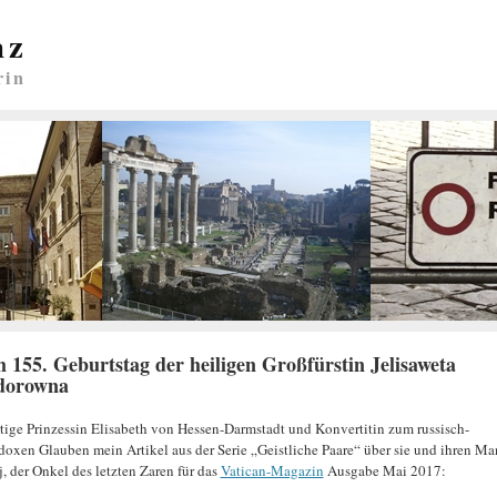
nz
rin
 155. Geburtstag der heiligen Großfürstin Jelisaweta
dorowna
tige Prinzessin Elisabeth von Hessen-Darmstadt und Konvertitin zum russisch-
doxen Glauben mein Artikel aus der Serie „Geistliche Paare“ über sie und ihren M
j, der Onkel des letzten Zaren für das
Vatican-Magazin
Ausgabe Mai 2017: