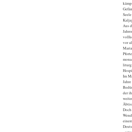
kämpf
Gefän
Seele
Kalja
Aus d
Jahre
vollk
vor a
Maria
Pfort
monas
liturg
Hospi
Im Ma
Jahre
Bedür
der i
weite
Äbtiss
Doch 
Wende
einem
Deuts
„entg