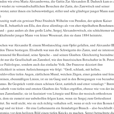
nden wie etwa Maria Alexandrowna, die Gattin Zar Alexanders II. Dadurch kam es 
 wieder zu verwandtschaftlichen Besuchen der Zarin, des Zarewitsch und seiner
wister, unter ihnen ein liebenswürdiger, stiller und sehr gläubiger junger Mann na
j.
hzeitig warb ein gewisser Prinz Friedrich Wilhelm von Preußen, der spätere Kaiser
lm II., beharrlich um Ella, den diese allerdings als von eher rüpelhaftem Benehmen
nd – ganz anders als ihre große Liebe, Sergej Alexandrowitsch, ein schüchterner u
khaltender junger Mann von feiner Wesensart, den sie dann 1884 heiratete.
schen war Alexander II. einem Mordanschlag zum Opfer gefallen, und Alexander III
 den Thron bestiegen. Elisabeth war nun die Schwägerin des Zaren, und sie interessi
brennend für Russland, seine Sprache – und seinen Glauben. Gleichzeitig beeindruc
icht nur die Gesellschaft am Zarenhof, wie den französischen Botschafter in St. Peter
ce Paléologue, sondern auch das einfache Volk. Der Franzose skizziert ihre
nlichkeit in seinen Aufzeichnungen wie folgt: “Groß, schlank, mit hellen,
uldsvollen tiefen Augen, zärtlichem Mund, weichen Zügen, einer geraden und fei
 reinen, ebenmäßigen Linien, ist sie im Gang und in den Bewegungen von bezaub
mus. Ihr Gespräch verrät einen schönen Geist, natürlich und ernst veranlagt.“ Ihrers
lisabeth vom tiefen und ernsten Glauben des Volkes ergriffen, ebenso wie von der äu
en Zarenfamilie; sie ist fasziniert von Liturgie und Ritus der russisch-orthodoxen
e, dem sie zumeist nur unbeholfen folgen kann, wenn sie Sergej zum Gottesdienst
tet. Sie weiß nicht, wie sie sich richtig verhalten soll, wenn er sich vor den Ikonen t
ugt und sie küsst – für eine Lutheranerin ein fremdartiger Brauch – also beschließt s
omiss vor dem heiligen Bild einen tiefen Knicks zu machen. Sergej betrachtete di