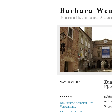
Barbara We
Journalistin und Auto
Zum
NAVIGATION
Fjo
gebür
SEITEN
ortho
Das Farnese-Komplott. Der
Serge
Vatikankrimi.