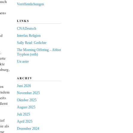
auch
Veröffentlichungen
mens
LINKS
CNADeutsch
nd
Interfax Religion
Sally Read: Gedichte
The Morning Offering – Abbot
.
Tryphon (orth)
erte
Un astre
kte
sburg,
ARCHIV
Juni 2026
nen
erndem
November 2025
eits
Oktober 2025
ßerst
August 2025
Juli 2025
ief
April 2025
ie als
Dezember 2024
ese