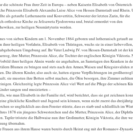
ar die schönste Frau ihrer Zeit in Europa – neben Kaiserin Elisabeth von Österreich 
che Prinzessin Elisabeth Alexandra Luise Alice von Hessen-Darmstadt und Rhein.
llte als getaufte Lutheranerin und Konvertitin, Schwester der letzten Zarin, für die
sch-orthodoxe Kirche zu Jelisaweta Fjodorowna und, brutal ermordet von den
hewiken, zur heiligen Neumärtyterin werden.
ines von sieben Kindern am 1. November 1864 geboren und lutheranisch getauft au
 ihrer heiligen Vorfahrin, Elisabeth von Thüringen, wuchs sie in einer liebevollen
 abgehobenen Umgebung auf. Ihr Vater Ludwig IV. von Hessen-Darmstadt ist der kü
erzog, ihre Mutter, Prinzessin Alice, die Tochter der englischen Königin Viktoria.
orbild ihrer heiligen Ahnin wurde sie angehalten, an Samstagen den Kranken in d
tälern Blumen zu bringen und stets nach den Armen,Waisen und Kriegsinvaliden z
en. Die älteren Kinder, also auch sie, hatten eigene Verpflichtungen im großherzog
alt; sie mussten ihre Betten selbst machen, die Öfen besorgen, ihre Zimmer aufräu
einigen. Gleichzeitig legte Prinzessin Alice viel Wert auf die Pflege der schönen Kü
Kinder sangen und musizierten –
lla, wie man Elisabeth in der Familie rief, wird berichtet, dass sie gut zeichnen konn
 eine glückliche Kindheit und Jugend sein können, wenn nicht zuerst das dreijährig
rchen so unglücklich aus dem Fenster stürzte, dass es starb und schließlich im Win
ahres 1878 ein jüngeres Schwesterchen und die Mutter, Prinzessin Alice, der Diphth
en. Tapfer tröstete die Halbwaise nun ihre Großmutter, Königin Viktoria, die ihre we
hung übernahm.
e Frauen aus ihrem Hause waren bereits durch Heirat eng mit der Romanov-Dynasti