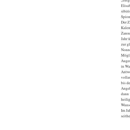
Elisa
sibir
Spion
Der Z
Kalen
Zaren
Jahr 
zur g
Nonne
Mögli
Augen
in Wa
Antwo
volla
bis d
Angeh
dann 
heili
Wunsc
Im Ja
seith