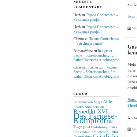
NEUESTE
Schic
KOMMENTARE
Herb
zu
Tatjana Goritschewa –
Iwan 
Vetschnaja pamjat‘
Herb
zu
Tatjana Goritschewa –
Mär
Vetschnaja pamjat‘
Clamor
zu
Tatjana Goritschewa
– Vetschnaja pamjat‘
Gas
ken
BarbaraWenz
zu
In eigener
Sache – Schreibcoaching für
Esther Dieterichs Autobiografie
Mein 
Christian Fischer
zu
In eigener
Serie
Sache – Schreibcoaching für
diese
Esther Dieterichs Autobiografie
liebe
ersch
CLOUD
Hans 
Alfie
Adrienne von Speyr
Theol
Evans
Annunciation
Benedikt XVI.
Das Farnese-
Ich k
Komplott
Die
Tagespost
Einführung in das
Mär
Fatima
Christentum
Erdbeben
Geistliche
Franziskus