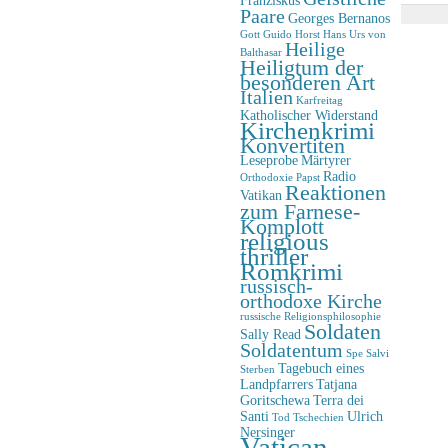
Paare
Georges Bernanos
Gott
Guido Horst
Hans Urs von
Heilige
Balthasar
Heiligtum der
besonderen Art
Italien
Karfreitag
Katholischer Widerstand
Kirchenkrimi
Konvertiten
Leseprobe
Märtyrer
Radio
Orthodoxie
Papst
Reaktionen
Vatikan
zum Farnese-
Komplott
religious
thriller
Romkrimi
russisch-
orthodoxe Kirche
russische Religionsphilosophie
Soldaten
Sally Read
Soldatentum
Spe Salvi
Tagebuch eines
Sterben
Landpfarrers
Tatjana
Goritschewa
Terra dei
Santi
Ulrich
Tod
Tschechien
Nersinger
Vatican-