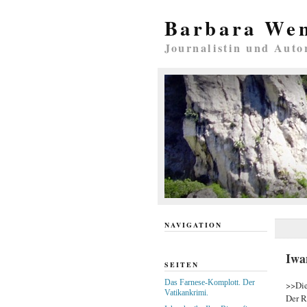
Barbara We
Journalistin und Auto
NAVIGATION
Iwa
SEITEN
Das Farnese-Komplott. Der
>>Die
Vatikankrimi.
Der R