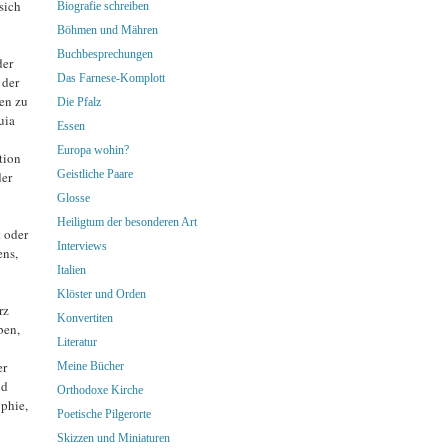
sich
Biografie schreiben
Böhmen und Mähren
Buchbesprechungen
der
Das Farnese-Komplott
 der
ben zu
Die Pfalz
uia
Essen
Europa wohin?
tion
Geistliche Paare
der
Glosse
Heiligtum der besonderen Art
t oder
Interviews
ens,
Italien
Klöster und Orden
rz
Konvertiten
ben,
Literatur
er
Meine Bücher
nd
Orthodoxe Kirche
ophie,
Poetische Pilgerorte
Skizzen und Miniaturen