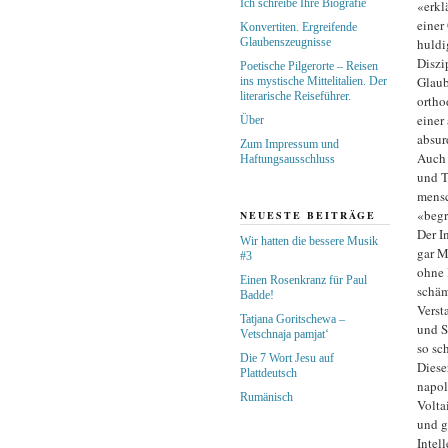
Ich schreibe Ihre Biografie
«erkl
einer
Konvertiten. Ergreifende
Glaubenszeugnisse
huldi
Diszi
Poetische Pilgerorte – Reisen
Glaub
ins mystische Mittelitalien. Der
literarische Reiseführer.
ortho
einer
Über
absur
Zum Impressum und
Auch 
Haftungsausschluss
und T
mensc
«begr
NEUESTE BEITRÄGE
Der I
Wir hatten die bessere Musik
gar M
#3
ohne 
Einen Rosenkranz für Paul
schäm
Badde!
Verst
Tatjana Goritschewa –
und S
Vetschnaja pamjat‘
so sc
Die 7 Wort Jesu auf
Diese
Plattdeutsch
napol
Rumänisch
Volta
und g
Intel