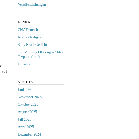
Veröffentlichungen
LINKS
CNADeutsch
Interfax Religion
Sally Read: Gedichte
The Morning Offering – Abbot
Tryphon (orth)
Un astre
er
r auf
ARCHIV
Juni 2026
November 2025
Oktober 2025
August 2025
Juli 2025
April 2025
Dezember 2024