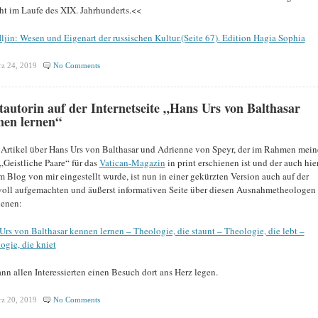
ht im Laufe des XIX. Jahrhunderts.<<
Iljin: Wesen und Eigenart der russischen Kultur.(Seite 67). Edition Hagia Sophia
z 24, 2019
No Comments
tautorin auf der Internetseite „Hans Urs von Balthasar
nen lernen“
Artikel über Hans Urs von Balthasar und Adrienne von Speyr, der im Rahmen mein
 „Geistliche Paare“ für das
Vatican-Magazin
in print erschienen ist und der auch hie
m Blog von mir eingestellt wurde, ist nun in einer gekürzten Version auch auf der
voll aufgemachten und äußerst informativen Seite über diesen Ausnahmetheologen
ienen:
Urs von Balthasar kennen lernen – Theologie, die staunt – Theologie, die lebt –
ogie, die kniet
ann allen Interessierten einen Besuch dort ans Herz legen.
z 20, 2019
No Comments