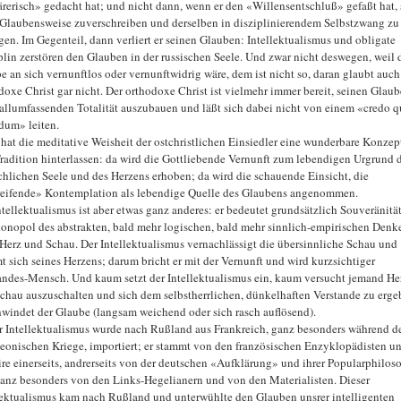
ärerisch» gedacht hat; und nicht dann, wenn er den «Willensentschluß» gefaßt hat, 
 Glaubensweise zuverschreiben und derselben in disziplinierendem Selbstzwang zu
gen. Im Gegenteil, dann verliert er seinen Glauben: Intellektualismus und obligate
plin zerstören den Glauben in der russischen Seele. Und zwar nicht deswegen, weil 
e an sich vernunftlos oder vernunftwidrig wäre, dem ist nicht so, daran glaubt auch
doxe Christ gar nicht. Der orthodoxe Christ ist vielmehr immer bereit, seinen Glau
 allumfassenden Totalität auszubauen und läßt sich dabei nicht von einem «credo q
dum» leiten.
hat die meditative Weisheit der ostchristlichen Einsiedler eine wunderbare Konzep
radition hinterlassen: da wird die Gottliebende Vernunft zum lebendigen Urgrund 
hlichen Seele und des Herzens erhoben; da wird die schauende Einsicht, die
eifende» Kontemplation als lebendige Quelle des Glaubens angenommen.
ntellektualismus ist aber etwas ganz anderes: er bedeutet grundsätzlich Souveränitä
onopol des abstrakten, bald mehr logischen, bald mehr sinnlich-empirischen Denk
Herz und Schau. Der Intellektualismus vernachlässigt die übersinnliche Schau und
t sich seines Herzens; darum bricht er mit der Vernunft und wird kurzsichtiger
andes-Mensch. Und kaum setzt der Intellektualismus ein, kaum versucht jemand He
chau auszuschalten und sich dem selbstherrlichen, dünkelhaften Verstande zu erge
hwindet der Glaube (langsam weichend oder sich rasch auflösend).
r Intellektualismus wurde nach Rußland aus Frankreich, ganz besonders während d
eonischen Kriege, importiert; er stammt von den französischen Enzyklopädisten u
ire einerseits, andrerseits von der deutschen «Aufklärung» und ihrer Popularphilos
anz besonders von den Links-Hegelianern und von den Materialisten. Dieser
lektualismus kam nach Rußland und unterwühlte den Glauben unsrer intelligenten