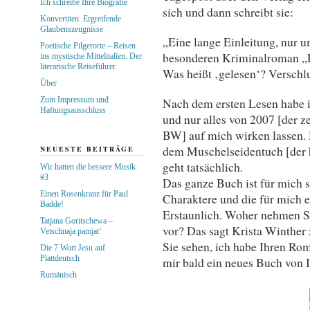
Ich schreibe Ihre Biografie
sich und dann schreibt sie:
Konvertiten. Ergreifende
Glaubenszeugnisse
„Eine lange Einleitung, nur u
Poetische Pilgerorte – Reisen
besonderen Kriminalroman „D
ins mystische Mittelitalien. Der
literarische Reiseführer.
Was heißt ‚gelesen‘? Verschl
Über
Zum Impressum und
Nach dem ersten Lesen habe 
Haftungsausschluss
und nur alles von 2007 [der 
BW] auf mich wirken lassen.
dem Muschelseidentuch [der 
NEUESTE BEITRÄGE
geht tatsächlich.
Wir hatten die bessere Musik
#3
Das ganze Buch ist für mich s
Einen Rosenkranz für Paul
Charaktere und die für mich 
Badde!
Erstaunlich. Woher nehmen S
Tatjana Goritschewa –
vor? Das sagt Krista Winther 
Vetschnaja pamjat‘
Sie sehen, ich habe Ihren Rom
Die 7 Wort Jesu auf
Plattdeutsch
mir bald ein neues Buch von 
Rumänisch