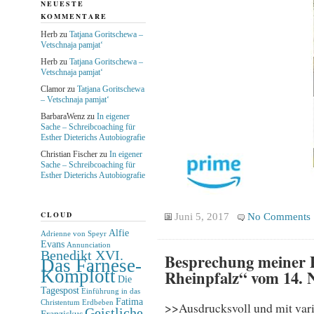
NEUESTE
KOMMENTARE
Herb
zu
Tatjana Goritschewa –
Vetschnaja pamjat‘
Herb
zu
Tatjana Goritschewa –
Vetschnaja pamjat‘
Clamor
zu
Tatjana Goritschewa
– Vetschnaja pamjat‘
BarbaraWenz
zu
In eigener
Sache – Schreibcoaching für
Esther Dieterichs Autobiografie
Christian Fischer
zu
In eigener
Sache – Schreibcoaching für
Esther Dieterichs Autobiografie
CLOUD
Juni 5, 2017
No Comments
Alfie
Adrienne von Speyr
Evans
Annunciation
Benedikt XVI.
Besprechung meiner P
Das Farnese-
Komplott
Rheinpfalz“ vom 14. 
Die
Tagespost
Einführung in das
Fatima
Christentum
Erdbeben
>>Ausdrucksvoll und mit var
Geistliche
Franziskus