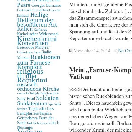
Minuten, ohne irgendeine Pa
Paare
Georges Bernanos
lauschten ihr die Zuhörer. [
Gott
Guido Horst
Hans Urs von
Heilige
Balthasar
das Zusammenspiel zwischen 
Heiligtum der
besonderen Art
man sich die Charaktere der A
Italien
Spannung auf und lässt den 
Karfreitag
Katholischer Widerstand
Kirchenkrimi
Reporter umgebracht wurde, w
Konvertiten
Leseprobe
Märtyrer
November 14, 2014
No Co
Radio
Orthodoxie
Papst
Reaktionen
Vatikan
zum Farnese-
Komplott
Mein „Farnese-Komplo
religious
thriller
Vatikan
Romkrimi
russisch-
>>>>Die leicht und heiter ges
orthodoxe Kirche
russische Religionsphilosophie
historischen Rückblenden zur 
Soldaten
Sally Read
Santo“. Dieses hauchfein gew
Soldatentum
Spe Salvi
wird auch in der Wirklichkei
Tagebuch eines
Sterben
Landpfarrers
Tatjana
abenteuerlichen Wegen von M
Goritschewa
Terra dei
Rom geraten sein soll. Barbar
Santi
Ulrich
Tod
Tschechien
Nersinger
wirkender Krimi, der mit ein
Vatican-