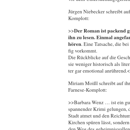
Jürgen Niebecker schreibt auf
Komplott:
Der Ro­man ist pa­ckend ge
>>
ihn zu le­sen. Ein­mal an­ge­f
hören
. Ei­ne Tat­sa­che, die bei
fig vor­kommt.
Die Rück­bli­cke auf die Ge­sch
sie we­ni­ger his­to­risch als li­t
ter gar emo­tio­nal anrührend
Miriam Moißl schreibt auf i
Farnese-Komplott:
>>Barbara Wenz … ist ein gut 
spannender Krimi gelungen, d
Stadt atmet und den Reichtum
Kirchen spüren lässt, sonder
den Weg des geheimnisvollen