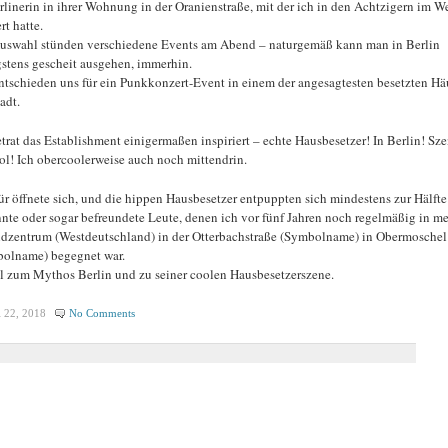
rlinerin in ihrer Wohnung in der Oranienstraße, mit der ich in den Achtzigern im W
rt hatte.
uswahl stünden verschiedene Events am Abend – naturgemäß kann man in Berlin
stens gescheit ausgehen, immerhin.
ntschieden uns für ein Punkkonzert-Event in einem der angesagtesten besetzten Hä
adt.
etrat das Establishment einigermaßen inspiriert – echte Hausbesetzer! In Berlin! Sze
ol! Ich obercoolerweise auch noch mittendrin.
ür öffnete sich, und die hippen Hausbesetzer entpuppten sich mindestens zur Hälfte
nte oder sogar befreundete Leute, denen ich vor fünf Jahren noch regelmäßig in m
dzentrum (Westdeutschland) in der Otterbachstraße (Symbolname) in Obermoschel
olname) begegnet war.
l zum Mythos Berlin und zu seiner coolen Hausbesetzerszene.
 22, 2018
No Comments