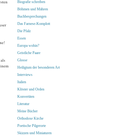
esten
Biografie schreiben
Böhmen und Mähren
Buchbesprechungen
Das Farnese-Komplott
user
Die Pfalz
Essen
ne!
Europa wohin?
Geistliche Paare
 als
Glosse
einem
Heiligtum der besonderen Art
Interviews
Italien
Klöster und Orden
Konvertiten
Literatur
Meine Bücher
Orthodoxe Kirche
Poetische Pilgerorte
Skizzen und Miniaturen