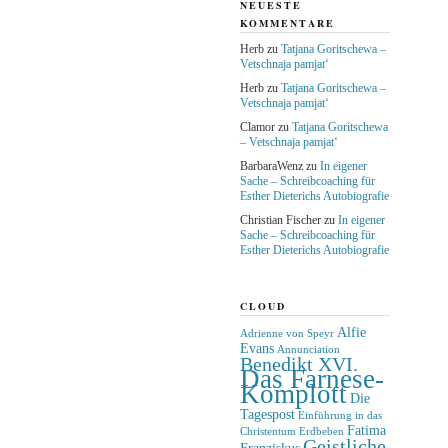
NEUESTE
KOMMENTARE
Herb
zu
Tatjana Goritschewa –
Vetschnaja pamjat‘
Herb
zu
Tatjana Goritschewa –
Vetschnaja pamjat‘
Clamor
zu
Tatjana Goritschewa
– Vetschnaja pamjat‘
BarbaraWenz
zu
In eigener
Sache – Schreibcoaching für
Esther Dieterichs Autobiografie
Christian Fischer
zu
In eigener
Sache – Schreibcoaching für
Esther Dieterichs Autobiografie
CLOUD
Alfie
Adrienne von Speyr
Evans
Annunciation
Benedikt XVI.
Das Farnese-
Komplott
Die
Tagespost
Einführung in das
Fatima
Christentum
Erdbeben
Geistliche
Franziskus