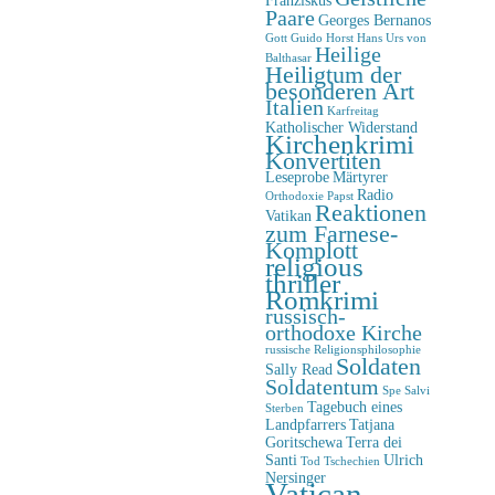
Paare
Georges Bernanos
Gott
Guido Horst
Hans Urs von
Heilige
Balthasar
Heiligtum der
besonderen Art
Italien
Karfreitag
Katholischer Widerstand
Kirchenkrimi
Konvertiten
Leseprobe
Märtyrer
Radio
Orthodoxie
Papst
Reaktionen
Vatikan
zum Farnese-
Komplott
religious
thriller
Romkrimi
russisch-
orthodoxe Kirche
russische Religionsphilosophie
Soldaten
Sally Read
Soldatentum
Spe Salvi
Tagebuch eines
Sterben
Landpfarrers
Tatjana
Goritschewa
Terra dei
Santi
Ulrich
Tod
Tschechien
Nersinger
Vatican-