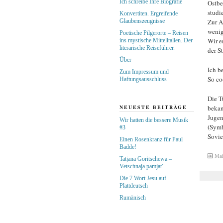
Ich schreibe Ihre Biografie
Ostbe
studie
Konvertiten. Ergreifende
Glaubenszeugnisse
Zur A
wenig
Poetische Pilgerorte – Reisen
Wir e
ins mystische Mittelitalien. Der
literarische Reiseführer.
der St
Über
Ich b
Zum Impressum und
So co
Haftungsausschluss
Die T
bekan
NEUESTE BEITRÄGE
Jugen
Wir hatten die bessere Musik
(Symb
#3
Sovie
Einen Rosenkranz für Paul
Badde!
Mai
Tatjana Goritschewa –
Vetschnaja pamjat‘
Die 7 Wort Jesu auf
Plattdeutsch
Rumänisch