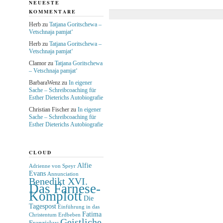
NEUESTE
KOMMENTARE
Herb
zu
Tatjana Goritschewa –
Vetschnaja pamjat‘
Herb
zu
Tatjana Goritschewa –
Vetschnaja pamjat‘
Clamor
zu
Tatjana Goritschewa
– Vetschnaja pamjat‘
BarbaraWenz
zu
In eigener
Sache – Schreibcoaching für
Esther Dieterichs Autobiografie
Christian Fischer
zu
In eigener
Sache – Schreibcoaching für
Esther Dieterichs Autobiografie
CLOUD
Alfie
Adrienne von Speyr
Evans
Annunciation
Benedikt XVI.
Das Farnese-
Komplott
Die
Tagespost
Einführung in das
Fatima
Christentum
Erdbeben
Geistliche
Franziskus