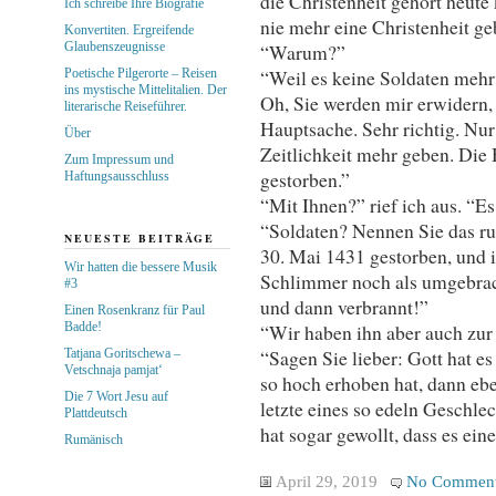
die Christenheit gehört heute
Ich schreibe Ihre Biografie
nie mehr eine Christenheit ge
Konvertiten. Ergreifende
Glaubenszeugnisse
“Warum?”
“Weil es keine Soldaten mehr 
Poetische Pilgerorte – Reisen
ins mystische Mittelitalien. Der
Oh, Sie werden mir erwidern, 
literarische Reiseführer.
Hauptsache. Sehr richtig. Nur 
Über
Zeitlichkeit mehr geben. Die 
Zum Impressum und
gestorben.”
Haftungsausschluss
“Mit Ihnen?” rief ich aus. “Es
“Soldaten? Nennen Sie das ruh
NEUESTE BEITRÄGE
30. Mai 1431 gestorben, und i
Wir hatten die bessere Musik
Schlimmer noch als umgebracht
#3
und dann verbrannt!”
Einen Rosenkranz für Paul
Badde!
“Wir haben ihn aber auch zur
“Sagen Sie lieber: Gott hat e
Tatjana Goritschewa –
Vetschnaja pamjat‘
so hoch erhoben hat, dann eben
Die 7 Wort Jesu auf
letzte eines so edeln Geschlec
Plattdeutsch
hat sogar gewollt, dass es eine
Rumänisch
April 29, 2019
No Commen