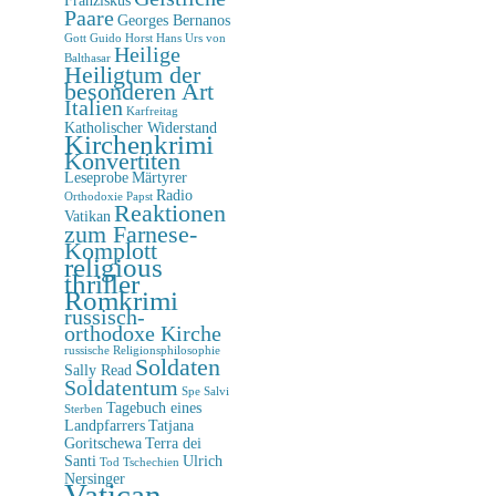
Paare
Georges Bernanos
Gott
Guido Horst
Hans Urs von
Heilige
Balthasar
Heiligtum der
besonderen Art
Italien
Karfreitag
Katholischer Widerstand
Kirchenkrimi
Konvertiten
Leseprobe
Märtyrer
Radio
Orthodoxie
Papst
Reaktionen
Vatikan
zum Farnese-
Komplott
religious
thriller
Romkrimi
russisch-
orthodoxe Kirche
russische Religionsphilosophie
Soldaten
Sally Read
Soldatentum
Spe Salvi
Tagebuch eines
Sterben
Landpfarrers
Tatjana
Goritschewa
Terra dei
Santi
Ulrich
Tod
Tschechien
Nersinger
Vatican-