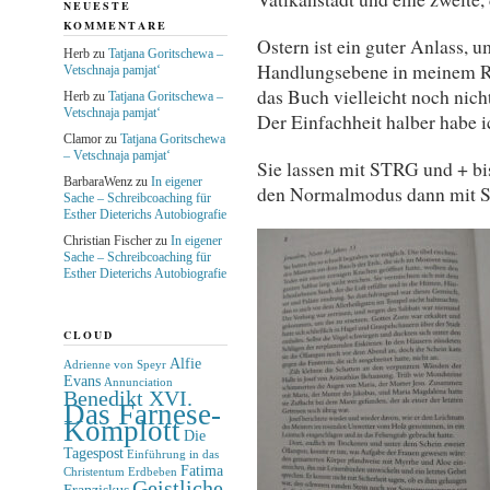
NEUESTE
KOMMENTARE
Ostern ist ein guter Anlass, u
Herb
zu
Tatjana Goritschewa –
Handlungsebene in meinem Rom
Vetschnaja pamjat‘
das Buch vielleicht noch nich
Herb
zu
Tatjana Goritschewa –
Vetschnaja pamjat‘
Der Einfachheit halber habe ic
Clamor
zu
Tatjana Goritschewa
– Vetschnaja pamjat‘
Sie lassen mit STRG und + bis
BarbaraWenz
zu
In eigener
den Normalmodus dann mit 
Sache – Schreibcoaching für
Esther Dieterichs Autobiografie
Christian Fischer
zu
In eigener
Sache – Schreibcoaching für
Esther Dieterichs Autobiografie
CLOUD
Alfie
Adrienne von Speyr
Evans
Annunciation
Benedikt XVI.
Das Farnese-
Komplott
Die
Tagespost
Einführung in das
Fatima
Christentum
Erdbeben
Geistliche
Franziskus