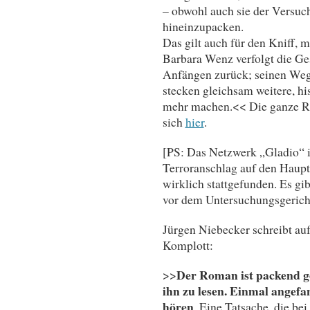
– obwohl auch sie der Versuc
hineinzupacken.
Das gilt auch für den Kniff, 
Barbara Wenz verfolgt die Ge
Anfängen zurück; seinen Weg
stecken gleichsam weitere, hi
mehr machen.<< Die ganze R
sich
hier
.
[PS: Das Netzwerk „Gladio“ i
Terroranschlag auf den Haupt
wirklich stattgefunden. Es gi
vor dem Untersuchungsgerich
Jürgen Niebecker schreibt auf
Komplott:
Der Ro­man ist pa­ckend ge
>>
ihn zu le­sen. Ein­mal an­ge­f
hören
. Ei­ne Tat­sa­che, die bei