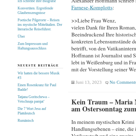
Alexander Hoffmann schrieb m
Ich schreibe Ihre Biografie
Farnese-Komplotts
:
Konvertiten. Ergreifende
Glaubenszeugnisse
>>Liebe Frau Wenz,
Poetische Pilgerorte – Reisen
ins mystische Mittelitalien. Der
vielen Dank für Ihren Roman,
literarische Reiseführer.
Beeindruckend Ihre historisc
Über
konkreten Lebensumstände de
Zum Impressum und
betrifft, von den Vatikaninte
Haftungsausschluss
Hoffmann ist Journalist und Sc
lebt in Weißenburg und in Fr
NEUESTE BEITRÄGE
mit der Vorstellung seiner We
Wir hatten die bessere Musik
#3
Juni 13, 2023
No Comment
Einen Rosenkranz für Paul
Badde!
Tatjana Goritschewa –
Kein Traum – Maria 
Vetschnaja pamjat‘
am Ostersonntag zum 
Die 7 Wort Jesu auf
Plattdeutsch
In meinem mystischen Krimi 
Rumänisch
Handlungsebenen – eine, die
Vatikanstadt und eine zweite, 