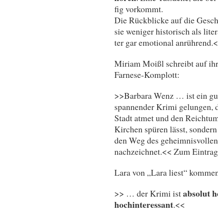
fig vor­kommt.
Die Rück­bli­cke auf die Ge­sch
sie we­ni­ger his­to­risch als li­t
ter gar emo­tio­nal anrührend
Miriam Moißl schreibt auf i
Farnese-Komplott:
>>Barbara Wenz … ist ein gut 
spannender Krimi gelungen, d
Stadt atmet und den Reichtum
Kirchen spüren lässt, sonder
den Weg des geheimnisvollen
nachzeichnet.<< Zum Eintra
Lara von „Lara liest“ kommen
absolut 
>> … der Krimi ist
hochinteressant
.<<