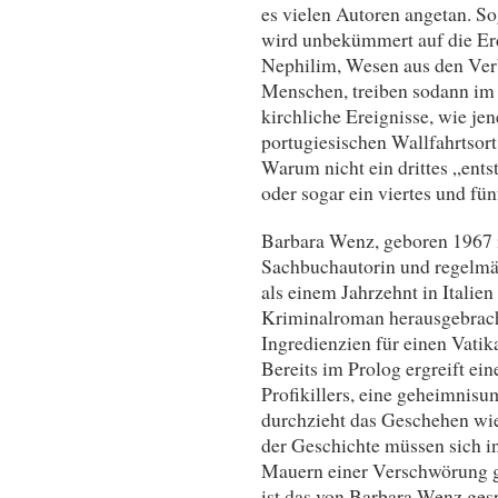
es vielen Autoren angetan. S
wird unbekümmert auf die Erd
Nephilim, Wesen aus den Ver
Menschen, treiben sodann im
kirchliche Ereignisse, wie je
portugiesischen Wallfahrtsort
Warum nicht ein drittes „ents
oder sogar ein viertes und fün
Barbara Wenz, geboren 1967 i
Sachbuchautorin und regelmäß
als einem Jahrzehnt in Italie
Kriminalroman herausgebracht
Ingredienzien für einen Vatik
Bereits im Prolog ergreift ei
Profikillers, eine geheimnisum
durchzieht das Geschehen wie
der Geschichte müssen sich i
Mauern einer Verschwörung g
ist das von Barbara Wenz ge