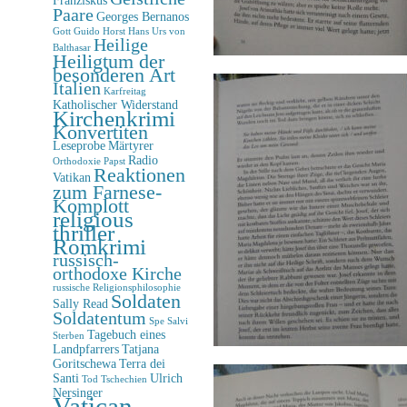
Paare
Georges Bernanos
Gott
Guido Horst
Hans Urs von
Heilige
Balthasar
Heiligtum der
besonderen Art
Italien
Karfreitag
Katholischer Widerstand
Kirchenkrimi
Konvertiten
Leseprobe
Märtyrer
Radio
Orthodoxie
Papst
Reaktionen
Vatikan
zum Farnese-
Komplott
religious
thriller
Romkrimi
russisch-
orthodoxe Kirche
russische Religionsphilosophie
Soldaten
Sally Read
Soldatentum
Spe Salvi
Tagebuch eines
Sterben
Landpfarrers
Tatjana
Goritschewa
Terra dei
Santi
Ulrich
Tod
Tschechien
Nersinger
Vatican-