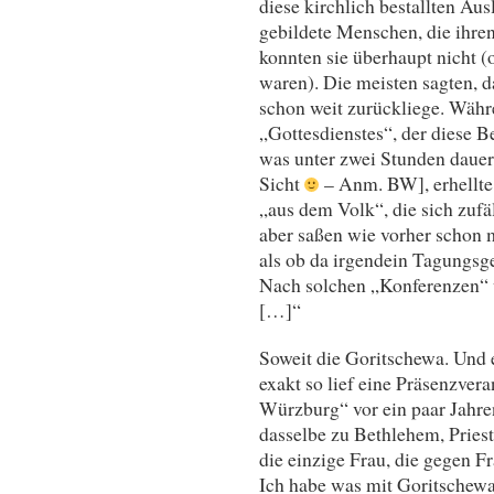
diese kirchlich bestallten Au
gebildete Menschen, die ihre
konnten sie überhaupt nicht (o
waren). Die meisten sagten, d
schon weit zurückliege. Währ
„Gottesdienstes“, der diese B
was unter zwei Stunden dauert
Sicht
– Anm. BW], erhellte 
„aus dem Volk“, die sich zufä
aber saßen wie vorher schon 
als ob da irgendein Tagungsge
Nach solchen „Konferenzen“ w
[…]“
Soweit die Goritschewa. Und e
exakt so lief eine Präsenzver
Würzburg“ vor ein paar Jahre
dasselbe zu Bethlehem, Priest
die einzige Frau, die gegen F
Ich habe was mit Goritschewa