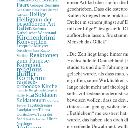
einen Artikel über sie für d
Paare
Georges Bernanos
geschrieben. Dass die osteuro
Gott
Guido Horst
Hans Urs von
Heilige
Kalten Krieges heute praktisch
Balthasar
Heiligtum der
Dreher in seinem jüngst auf 
besonderen Art
Italien
mit der Lüge!“ festgestellt. 
Karfreitag
Katholischer Widerstand
aufhorchen lassen. Sie stammt
Kirchenkrimi
Konvertiten
Mensch das Glück“:
Leseprobe
Märtyrer
Radio
Orthodoxie
Papst
„Die Zeit liegt lange hinter mi
Reaktionen
Vatikan
zum Farnese-
Hochschule in Deutschland [
Komplott
studierte und die Erfahrung 
religious
thriller
gelacht wurde, als dass man, 
Romkrimi
ergriffen, seine Wirklichkeit
russisch-
orthodoxe Kirche
lange nicht mehr auf theolog
russische Religionsphilosophie
selbstzufriedene modernistis
Soldaten
Sally Read
beweisen wollen, dass es den
Soldatentum
Spe Salvi
Tagebuch eines
(interessant genug, woher sie
Sterben
Landpfarrers
Tatjana
„Bethlehem“ nie existiert ha
Goritschewa
Terra dei
wurde, das haben sich doch d
Santi
Ulrich
Tod
Tschechien
Nersinger
ergreifende Unwahrheit, wollte
Vatican-