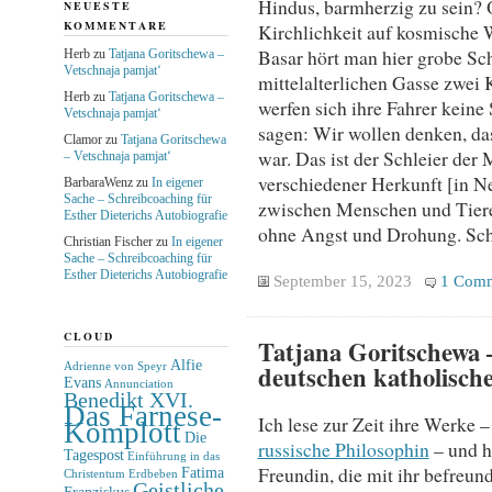
Hindus, barmherzig zu sein? 
NEUESTE
KOMMENTARE
Kirchlichkeit auf kosmische 
Basar hört man hier grobe S
Herb
zu
Tatjana Goritschewa –
Vetschnaja pamjat‘
mittelalterlichen Gasse zwei
Herb
zu
Tatjana Goritschewa –
werfen sich ihre Fahrer kein
Vetschnaja pamjat‘
sagen: Wir wollen denken, da
Clamor
zu
Tatjana Goritschewa
war. Das ist der Schleier de
– Vetschnaja pamjat‘
verschiedener Herkunft [in Ne
BarbaraWenz
zu
In eigener
Sache – Schreibcoaching für
zwischen Menschen und Tiere
Esther Dieterichs Autobiografie
ohne Angst und Drohung. Schl
Christian Fischer
zu
In eigener
Sache – Schreibcoaching für
Esther Dieterichs Autobiografie
September 15, 2023
1 Com
CLOUD
Tatjana Goritschewa –
Alfie
deutschen katholisch
Adrienne von Speyr
Evans
Annunciation
Benedikt XVI.
Das Farnese-
Ich lese zur Zeit ihre Werke –
Komplott
Die
russische Philosophin
– und h
Tagespost
Einführung in das
Freundin, die mit ihr befreun
Fatima
Christentum
Erdbeben
Geistliche
Franziskus