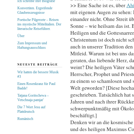
Ich schreibe Ihre Biografie
>> Eine Sache ist es, über
Ah
Konvertiten. Ergreifende
mit eigenen Augen zu sehen: 
Glaubenszeugnisse
einander nicht. Ohne Streit üb
Poetische Pilgerorte – Reisen
ins mystische Mittelitalien. Der
Sonne – wie heilsam das ist.
literarische Reiseführer.
Heiligen und die Gottesnarren
Über
Christentum ist doch nicht sc
Zum Impressum und
auch in unserer Tradition de
Haftungsausschluss
Mitleid. Warum ist bei uns da
geraten, das liebende Herz, d
NEUESTE BEITRÄGE
weint? Die heiligen Väter sch
Wir hatten die bessere Musik
Herrscher, Prophet und Prieste
#3
zu einem so schamlosen und s
Einen Rosenkranz für Paul
Welt geworden? [Diese hochak
Badde!
geschrieben. Tatsächlich hat 
Tatjana Goritschewa –
Vetschnaja pamjat‘
Jahren und nach ihrer Rückke
schwerpunktmäßig mit Ökolo
Die 7 Wort Jesu auf
Plattdeutsch
beschäftigt.]
Rumänisch
Denken wir an die kosmische 
und des heiligen Maximus Con