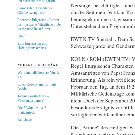
Ich schreibe Ihre Biografie
Nersinger beschäftigte – und
Konvertiten. Ergreifende
durfte. Seit mein Vatikan-Kr
Glaubenszeugnisse
herausgekommen ist, wissen es
Poetische Pilgerorte – Reisen
ins mystische Mittelitalien. Der
Untenstehend ein Programmh
literarische Reiseführer.
Über
EWTN.TV-Spezial: „Dem Schut
Zum Impressum und
Schweizergarde und Gendarme
Haftungsausschluss
KÖLN / ROM (EWTN.TV) Vatik
Regel liturgischen Charakter.
NEUESTE BEITRÄGE
Amtsantrittes von Papst Fran
Wir hatten die bessere Musik
#3
Erinnerung. Als rein weltliche
Einen Rosenkranz für Paul
Februar, den Tag, an dem 192
Badde!
Militärische Gedenktage kennt
Tatjana Goritschewa –
nicht. Doch der September 202
Vetschnaja pamjat‘
besonderes Ereignis vor 50 Ja
Die 7 Wort Jesu auf
Plattdeutsch
verfügte der Vatikan über ei
Rumänisch
Die „Armee“ des Heiligen Vat
Nobelgarde (siebzig Aristokra