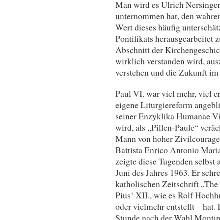
Man wird es Ulrich Nersinger
unternommen hat, den wahren 
Wert dieses häufig unterschät
Pontifikats herausgearbeitet 
Abschnitt der Kirchengeschich
wirklich verstanden wird, aus
verstehen und die Zukunft im
Paul VI. war viel mehr, viel e
eigene Liturgiereform angebl
seiner Enzyklika Humanae Vita
wird, als „Pillen-Paule“ verä
Mann von hoher Zivilcourage 
Battista Enrico Antonio Maria
zeigte diese Tugenden selbs
Juni des Jahres 1963. Er schr
katholischen Zeitschrift „The
Pius‘ XII., wie es Rolf Hochhu
oder vielmehr entstellt – hat. 
Stunde nach der Wahl Montini