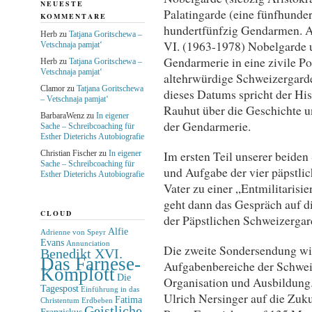
NEUESTE
Palatingarde (eine fünfhunde
KOMMENTARE
hundertfünfzig Gendarmen. A
Herb
zu
Tatjana Goritschewa –
VI. (1963-1978) Nobelgarde u
Vetschnaja pamjat‘
Gendarmerie in eine zivile P
Herb
zu
Tatjana Goritschewa –
Vetschnaja pamjat‘
altehrwürdige Schweizergarde
Clamor
zu
Tatjana Goritschewa
dieses Datums spricht der His
– Vetschnaja pamjat‘
Rauhut über die Geschichte 
BarbaraWenz
zu
In eigener
der Gendarmerie.
Sache – Schreibcoaching für
Esther Dieterichs Autobiografie
Im ersten Teil unserer beide
Christian Fischer
zu
In eigener
Sache – Schreibcoaching für
und Aufgabe der vier päpstli
Esther Dieterichs Autobiografie
Vater zu einer „Entmilitarisi
geht dann das Gespräch auf d
CLOUD
der Päpstlichen Schweizergar
Alfie
Adrienne von Speyr
Evans
Annunciation
Die zweite Sondersendung wirf
Benedikt XVI.
Das Farnese-
Aufgabenbereiche der Schweiz
Komplott
Die
Organisation und Ausbildung
Tagespost
Einführung in das
Ulrich Nersinger auf die Zuku
Fatima
Christentum
Erdbeben
Geistliche
Franziskus