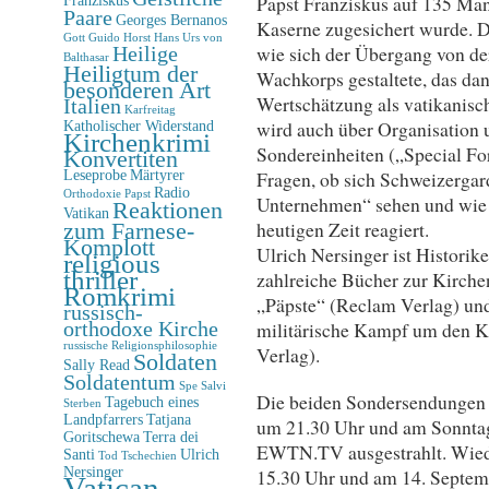
Papst Franziskus auf 135 Man
Paare
Georges Bernanos
Kaserne zugesichert wurde. D
Gott
Guido Horst
Hans Urs von
wie sich der Übergang von de
Heilige
Balthasar
Heiligtum der
Wachkorps gestaltete, das dan
besonderen Art
Wertschätzung als vatikanisc
Italien
Karfreitag
wird auch über Organisation 
Katholischer Widerstand
Kirchenkrimi
Sondereinheiten („Special F
Konvertiten
Leseprobe
Märtyrer
Fragen, ob sich Schweizerga
Radio
Orthodoxie
Papst
Unternehmen“ sehen und wie 
Reaktionen
Vatikan
heutigen Zeit reagiert.
zum Farnese-
Komplott
Ulrich Nersinger ist Historike
religious
thriller
zahlreiche Bücher zur Kirche
Romkrimi
„Päpste“ (Reclam Verlag) und
russisch-
orthodoxe Kirche
militärische Kampf um den K
russische Religionsphilosophie
Verlag).
Soldaten
Sally Read
Soldatentum
Spe Salvi
Die beiden Sondersendungen 
Tagebuch eines
Sterben
Landpfarrers
Tatjana
um 21.30 Uhr und am Sonntag
Goritschewa
Terra dei
EWTN.TV ausgestrahlt. Wied
Santi
Ulrich
Tod
Tschechien
Nersinger
15.30 Uhr und am 14. Septem
Vatican-