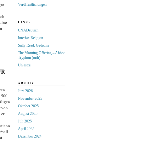
gar
Veröffentlichungen
och
eine
LINKS
m
CNADeutsch
Interfax Religion
Sally Read: Gedichte
The Morning Offering – Abbot
Tryphon (orth)
Un astre
UR
ARCHIV
ren
Juni 2026
 500.
November 2025
iligen
Oktober 2025
r von
 er
August 2025
Juli 2025
stiano
April 2025
rball
Dezember 2024
st