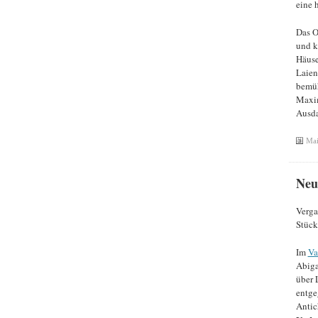
eine 
Das O
und k
Häuse
Laien
bemüh
Maxim
Ausda
Mai
Neu
Verga
Stück
Im
Va
Abiga
über 
entge
Antic