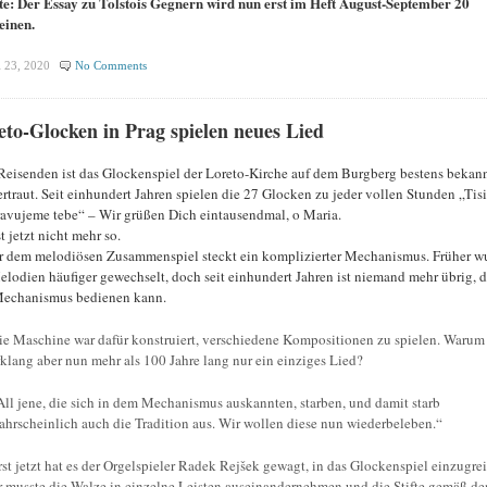
e: Der Essay zu Tolstois Gegnern wird nun erst im Heft August-September 20
einen.
 23, 2020
No Comments
eto-Glocken in Prag spielen neues Lied
Reisenden ist das Glockenspiel der Loreto-Kirche auf dem Burgberg bestens bekan
ertraut. Seit einhundert Jahren spielen die 27 Glocken zu jeder vollen Stunden „Tisi
avujeme tebe“ – Wir grüßen Dich eintausendmal, o Maria.
t jetzt nicht mehr so.
r dem melodiösen Zusammenspiel steckt ein komplizierter Mechanismus. Früher w
elodien häufiger gewechselt, doch seit einhundert Jahren ist niemand mehr übrig, d
echanismus bedienen kann.
ie Maschine war dafür konstruiert, verschiedene Kompositionen zu spielen. Warum
rklang aber nun mehr als 100 Jahre lang nur ein einziges Lied?
All jene, die sich in dem Mechanismus auskannten, starben, und damit starb
ahrscheinlich auch die Tradition aus. Wir wollen diese nun wiederbeleben.“
rst jetzt hat es der Orgelspieler Radek Rejšek gewagt, in das Glockenspiel einzugrei
r musste die Walze in einzelne Leisten auseinandernehmen und die Stifte gemäß de