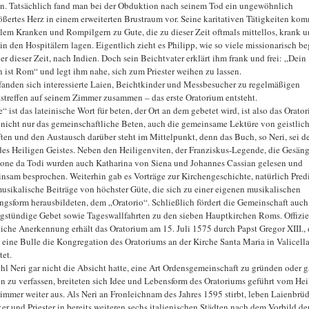
n. Tatsächlich fand man bei der Obduktion nach seinem Tod ein ungewöhnlich
ößertes Herz in einem erweiterten Brustraum vor. Seine karitativen Tätigkeiten ko
llem Kranken und Rompilgern zu Gute, die zu dieser Zeit oftmals mittellos, krank 
 in den Hospitälern lagen. Eigentlich zieht es Philipp, wie so viele missionarisch b
r dieser Zeit, nach Indien. Doch sein Beichtvater erklärt ihm frank und frei: „Dein
n ist Rom“ und legt ihm nahe, sich zum Priester weihen zu lassen.
fanden sich interessierte Laien, Beichtkinder und Messbesucher zu regelmäßigen
streffen auf seinem Zimmer zusammen – das erste Oratorium entsteht.
“ ist das lateinische Wort für beten, der Ort an dem gebetet wird, ist also das Orato
nicht nur das gemeinschaftliche Beten, auch die gemeinsame Lektüre von geistlic
ften und den Austausch darüber steht im Mittelpunkt, denn das Buch, so Neri, sei d
es Heiligen Geistes. Neben den Heiligenviten, der Franziskus-Legende, die Gesäng
one da Todi wurden auch Katharina von Siena und Johannes Cassian gelesen und
nsam besprochen. Weiterhin gab es Vorträge zur Kirchengeschichte, natürlich Pred
usikalische Beiträge von höchster Güte, die sich zu einer eigenen musikalischen
ngsform herausbildeten, dem „Oratorio“. Schließlich fördert die Gemeinschaft auch
igstündige Gebet sowie Tageswallfahrten zu den sieben Hauptkirchen Roms. Offizie
liche Anerkennung erhält das Oratorium am 15. Juli 1575 durch Papst Gregor XIII., 
 eine Bulle die Kongregation des Oratoriums an der Kirche Santa Maria in Valicell
tet.
l Neri gar nicht die Absicht hatte, eine Art Ordensgemeinschaft zu gründen oder g
n zu verfassen, breiteten sich Idee und Lebensform des Oratoriums geführt vom Hei
 immer weiter aus. Als Neri an Fronleichnam des Jahres 1595 stirbt, leben Laienbrüd
ker und Priester in bereits weiteren sechs italienischen Städten nach dem Vorbild de