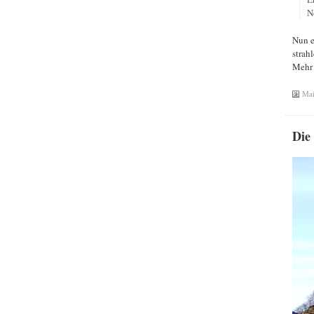
N
Nun e
strah
Mehr 
Mai
Die 