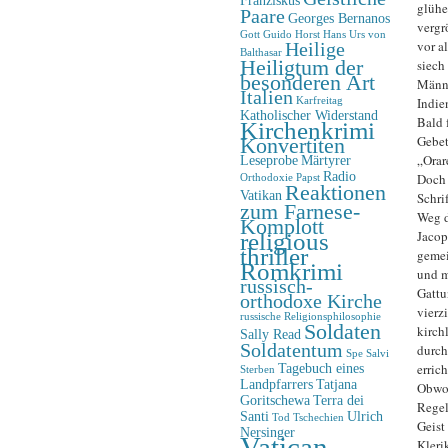
glühe
Paare
Georges Bernanos
vergr
Gott
Guido Horst
Hans Urs von
vor a
Heilige
Balthasar
Heiligtum der
siech
besonderen Art
Männe
Italien
Indie
Karfreitag
Katholischer Widerstand
Bald 
Kirchenkrimi
Gebet
Konvertiten
„Orare
Leseprobe
Märtyrer
Radio
Doch 
Orthodoxie
Papst
Reaktionen
Vatikan
Schri
zum Farnese-
Weg d
Komplott
religious
Jacop
thriller
gemei
Romkrimi
und m
russisch-
Gattu
orthodoxe Kirche
vierz
russische Religionsphilosophie
Soldaten
kirch
Sally Read
Soldatentum
durch
Spe Salvi
Tagebuch eines
errich
Sterben
Landpfarrers
Tatjana
Obwoh
Goritschewa
Terra dei
Regel
Santi
Ulrich
Tod
Tschechien
Geist
Nersinger
Vatican-
Kleri