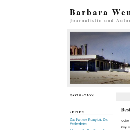
Barbara We
Journalistin und Auto
NAVIGATION
Best
SEITEN
Das Farnese-Komplott. Der
>>Im 
Vatikankrimi.
eng m