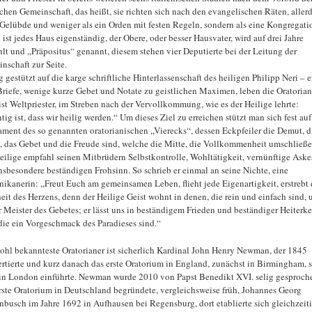
chen Gemeinschaft, das heißt, sie richten sich nach den evangelischen Räten, aller
Gelübde und weniger als ein Orden mit festen Regeln, sondern als eine Kongregati
 ist jedes Haus eigenständig, der Obere, oder besser Hausvater, wird auf drei Jahre
lt und „Präpositus“ genannt, diesem stehen vier Deputierte bei der Leitung der
nschaft zur Seite.
g gestützt auf die karge schriftliche Hinterlassenschaft des heiligen Philipp Neri – e
Briefe, wenige kurze Gebet und Notate zu geistlichen Maximen, leben die Oratorian
st Weltpriester, im Streben nach der Vervollkommung, wie es der Heilige lehrte:
tig ist, dass wir heilig werden.“ Um dieses Ziel zu erreichen stützt man sich fest auf
ment des so genannten oratorianischen „Vierecks“, dessen Eckpfeiler die Demut, d
, das Gebet und die Freude sind, welche die Mitte, die Vollkommenheit umschließe
eilige empfahl seinen Mitbrüdern Selbstkontrolle, Wohltätigkeit, vernünftige Aske
nsbesondere beständigen Frohsinn. So schrieb er einmal an seine Nichte, eine
ikanerin: „Freut Euch am gemeinsamen Leben, flieht jede Eigenartigkeit, erstrebt 
eit des Herzens, denn der Heilige Geist wohnt in denen, die rein und einfach sind, 
er Meister des Gebetes; er lässt uns in beständigem Frieden und beständiger Heiterke
 die ein Vorgeschmack des Paradieses sind.“
ohl bekannteste Oratorianer ist sicherlich Kardinal John Henry Newman, der 1845
rtierte und kurz danach das erste Oratorium in England, zunächst in Birmingham, s
in London einführte. Newman wurde 2010 von Papst Benedikt XVI. selig gesproch
rste Oratorium in Deutschland begründete, vergleichsweise früh, Johannes Georg
nbusch im Jahre 1692 in Aufhausen bei Regensburg, dort etablierte sich gleichzeit