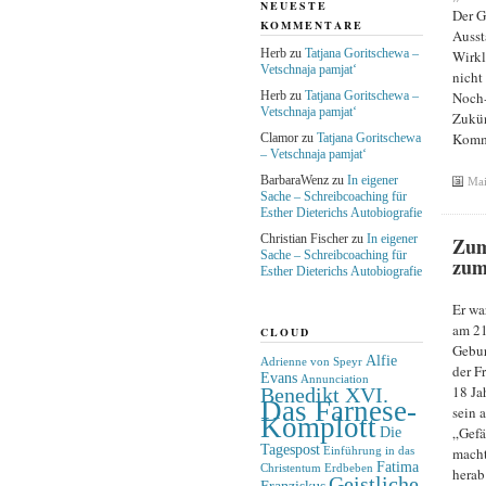
NEUESTE
Der G
KOMMENTARE
Ausst
Herb
zu
Tatjana Goritschewa –
Wirkl
Vetschnaja pamjat‘
nicht
Herb
zu
Tatjana Goritschewa –
Noch-
Vetschnaja pamjat‘
Zukün
Komme
Clamor
zu
Tatjana Goritschewa
– Vetschnaja pamjat‘
BarbaraWenz
zu
In eigener
Mai
Sache – Schreibcoaching für
Esther Dieterichs Autobiografie
Christian Fischer
zu
In eigener
Zum
Sache – Schreibcoaching für
zum
Esther Dieterichs Autobiografie
Er wa
am 21
CLOUD
Gebur
Alfie
Adrienne von Speyr
der F
Evans
Annunciation
18 Ja
Benedikt XVI.
Das Farnese-
sein 
Komplott
Die
„Gefä
Tagespost
macht
Einführung in das
Fatima
Christentum
Erdbeben
herab 
Geistliche
Franziskus