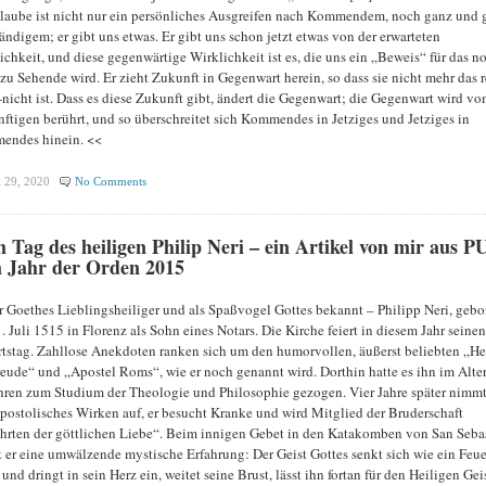
laube ist nicht nur ein persönliches Ausgreifen nach Kommendem, noch ganz und 
ändigem; er gibt uns etwas. Er gibt uns schon jetzt etwas von der erwarteten
ichkeit, und diese gegenwärtige Wirklichkeit ist es, die uns ein „Beweis“ für das n
 zu Sehende wird. Er zieht Zukunft in Gegenwart herein, so dass sie nicht mehr das r
nicht ist. Dass es diese Zukunft gibt, ändert die Gegenwart; die Gegenwart wird vo
ftigen berührt, und so überschreitet sich Kommendes in Jetziges und Jetziges in
ndes hinein. <<
 29, 2020
No Comments
 Tag des heiligen Philip Neri – ein Artikel von mir aus P
 Jahr der Orden 2015
r Goethes Lieblingsheiliger und als Spaßvogel Gottes bekannt – Philipp Neri, gebo
. Juli 1515 in Florenz als Sohn eines Notars. Die Kirche feiert in diesem Jahr seinen
tstag. Zahllose Anekdoten ranken sich um den humorvollen, äußerst beliebten „He
reude“ und „Apostel Roms“, wie er noch genannt wird. Dorthin hatte es ihn im Alte
hren zum Studium der Theologie und Philosophie gezogen. Vier Jahre später nimmt
apostolisches Wirken auf, er besucht Kranke und wird Mitglied der Bruderschaft
hrten der göttlichen Liebe“. Beim innigen Gebet in den Katakomben von San Seba
 er eine umwälzende mystische Erfahrung: Der Geist Gottes senkt sich wie ein Feue
und dringt in sein Herz ein, weitet seine Brust, lässt ihn fortan für den Heiligen Gei