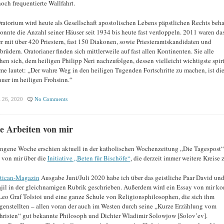
hoch frequentierte Wallfahrt.
ratorium wird heute als Gesellschaft apostolischen Lebens päpstlichen Rechts beh
onnte die Anzahl seiner Häuser seit 1934 bis heute fast verdoppeln. 2011 waren da
r mit über 420 Priestern, fast 150 Diakonen, sowie Priesteramtskandidaten und
brüdern. Oratorianer finden sich mittlerweile auf fast allen Kontinenten. Sie alle
en sich, dem heiligen Philipp Neri nachzufolgen, dessen vielleicht wichtigste spir
e lautet: „Der wahre Weg in den heiligen Tugenden Fortschritte zu machen, ist di
uer im heiligen Frohsinn.“
 26, 2020
No Comments
e Arbeiten von mir
ngene Woche erschien aktuell in der katholischen Wochenzeitung „Die Tagespost“
 von mir über die
Initiative „Beten für Bischöfe“
, die derzeit immer weitere Kreise z
tican-Magazin
Ausgabe Juni/Juli 2020 habe ich über das geistliche Paar David un
jil in der gleichnamigen Rubrik geschrieben. Außerdem wird ein Essay von mir 
Leo Graf Tolstoi und eine ganze Schule von Religionsphilosophen, die sich ihm
genstellten – allen voran der auch im Westen durch seine „Kurze Erzählung vom
hristen“ gut bekannte Philosoph und Dichter Wladimir Solowjow [Solov’ev].