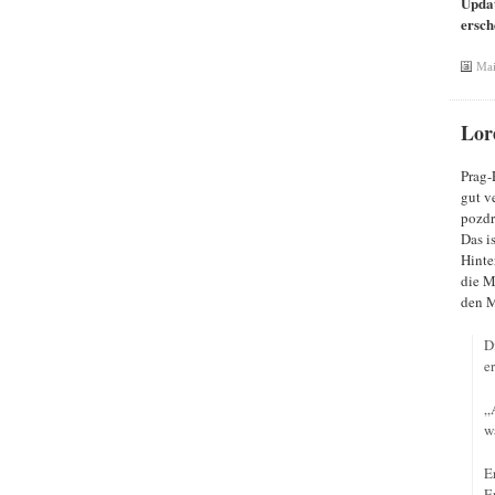
Updat
ersch
Mai
Lor
Prag-
gut v
pozdr
Das is
Hinte
die M
den M
D
e
„
w
E
E