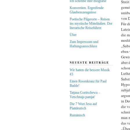
Ich schreibe Ihre Biografie
Strei
gemei
Konvertiten. Ergreifende
Glaubenszeugnisse
unübe
von D
Poetische Pilgerorte – Reisen
Für d
ins mystische Mittelitalien. Der
literarische Reiseführer.
Latei
die m
Über
modif
Zum Impressum und
„Subs
Haftungsausschluss
eben 
Gewis
aber 
NEUESTE BEITRÄGE
schon 
Wir hatten die bessere Musik
Luthe
#3
Subst
Einen Rosenkranz für Paul
Hypos
Badde!
subje
Tatjana Goritschewa –
argum
Vetschnaja pamjat‘
in De
Die 7 Wort Jesu auf
die v
Plattdeutsch
schre
Rumänisch
man n
das v
„Über