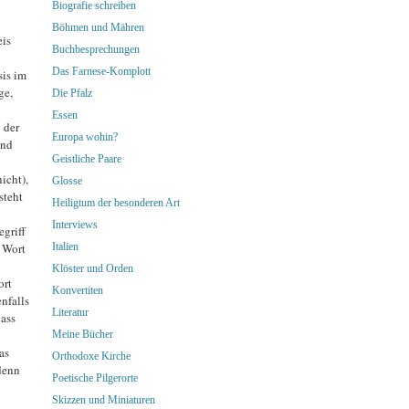
Biografie schreiben
Böhmen und Mähren
eis
Buchbesprechungen
Das Farnese-Komplott
sis im
ge,
Die Pfalz
Essen
 der
Europa wohin?
Und
Geistliche Paare
icht),
Glosse
steht
Heiligtum der besonderen Art
Interviews
griff
Italien
 Wort
Klöster und Orden
ort
Konvertiten
nfalls
Literatur
ass
Meine Bücher
as
Orthodoxe Kirche
 denn
Poetische Pilgerorte
Skizzen und Miniaturen