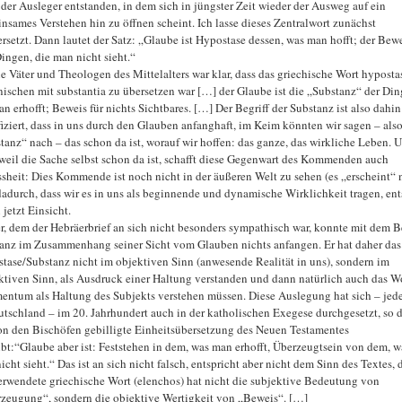
t der Ausleger entstanden, in dem sich in jüngster Zeit wieder der Ausweg auf ein
nsames Verstehen hin zu öffnen scheint. Ich lasse dieses Zentralwort zunächst
rsetzt. Dann lautet der Satz: „Glaube ist Hypostase dessen, was man hofft; der Bew
ingen, die man nicht sieht.“
ie Väter und Theologen des Mittelalters war klar, dass das griechische Wort hyposta
nischen mit substantia zu übersetzen war […] der Glaube ist die „Substanz“ der Din
an erhofft; Beweis für nichts Sichtbares. […] Der Begriff der Substanz ist also dahin
iziert, dass in uns durch den Glauben anfanghaft, im Keim könnten wir sagen – also
tanz“ nach – das schon da ist, worauf wir hoffen: das ganze, das wirkliche Leben. 
weil die Sache selbst schon da ist, schafft diese Gegenwart des Kommenden auch
sheit: Dies Kommende ist noch nicht in der äußeren Welt zu sehen (es „erscheint“ n
dadurch, dass wir es in uns als beginnende und dynamische Wirklichkeit tragen, ent
jetzt Einsicht.
r, dem der Hebräerbrief an sich nicht besonders sympathisch war, konnte mit dem Be
anz im Zusammenhang seiner Sicht vom Glauben nichts anfangen. Er hat daher das
tase/Substanz nicht im objektiven Sinn (anwesende Realität in uns), sondern im
ktiven Sinn, als Ausdruck einer Haltung verstanden und dann natürlich auch das W
entum als Haltung des Subjekts verstehen müssen. Diese Auslegung hat sich – jede
utschland – im 20. Jahrhundert auch in der katholischen Exegese durchgesetzt, so d
on den Bischöfen gebilligte Einheitsübersetzung des Neuen Testamentes
ibt:“Glaube aber ist: Feststehen in dem, was man erhofft, Überzeugtsein von dem, w
icht sieht.“ Das ist an sich nicht falsch, entspricht aber nicht dem Sinn des Textes,
erwendete griechische Wort (elenchos) hat nicht die subjektive Bedeutung von
zeugung“, sondern die objektive Wertigkeit von „Beweis“. […]