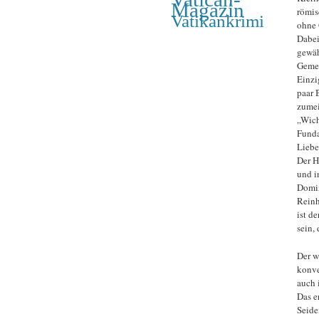
Magazin
römis
Vatikankrimi
ohne 
Dabei
gewäh
Gemei
Einzi
paar 
zumei
„Wich
Funda
Liebe
Der H
und i
Domin
Reinh
ist d
sein,
Der w
konve
auch 
Das e
Seide