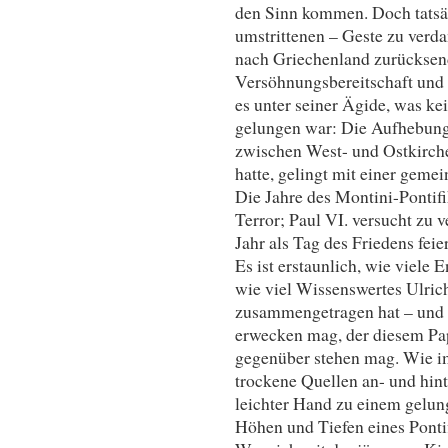
den Sinn kommen. Doch tatsäch
umstrittenen – Geste zu verd
nach Griechenland zurücksend
Versöhnungsbereitschaft und 
es unter seiner Ägide, was ke
gelungen war: Die Aufhebun
zwischen West- und Ostkirche
hatte, gelingt mit einer geme
Die Jahre des Montini-Pontif
Terror; Paul VI. versucht zu v
Jahr als Tag des Friedens feier
Es ist erstaunlich, wie viele 
wie viel Wissenswertes Ulric
zusammengetragen hat – und wi
erwecken mag, der diesem Pap
gegenüber stehen mag. Wie im
trockene Quellen an- und hint
leichter Hand zu einem gelu
Höhen und Tiefen eines Pontif