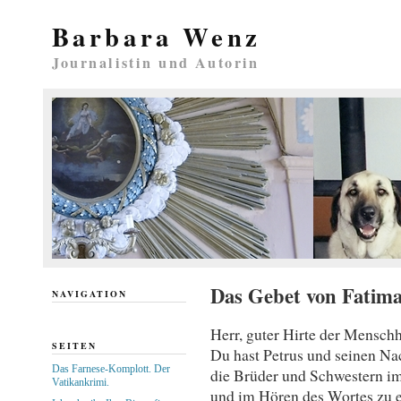
Barbara Wenz
Journalistin und Autorin
Das Gebet von Fatima
NAVIGATION
Herr, guter Hirte der Menschh
SEITEN
Du hast Petrus und seinen Nac
Das Farnese-Komplott. Der
die Brüder und Schwestern im
Vatikankrimi.
und im Hören des Wortes zu e