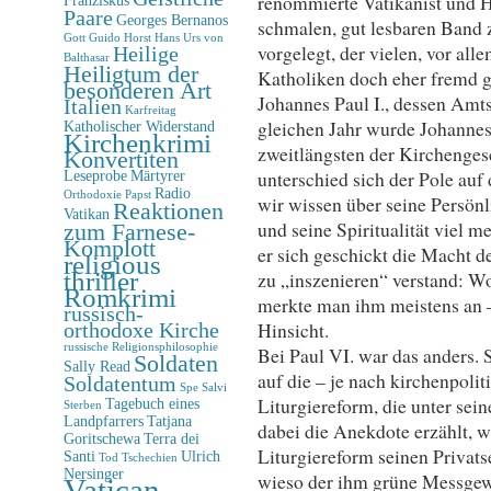
renommierte Vatikanist und H
Paare
Georges Bernanos
schmalen, gut lesbaren Band z
Gott
Guido Horst
Hans Urs von
vorgelegt, der vielen, vor all
Heilige
Balthasar
Heiligtum der
Katholiken doch eher fremd ge
besonderen Art
Johannes Paul I., dessen Amt
Italien
Karfreitag
gleichen Jahr wurde Johannes-
Katholischer Widerstand
Kirchenkrimi
zweitlängsten der Kirchengesc
Konvertiten
unterschied sich der Pole au
Leseprobe
Märtyrer
Radio
Orthodoxie
Papst
wir wissen über seine Persönl
Reaktionen
Vatikan
und seine Spiritualität viel m
zum Farnese-
Komplott
er sich geschickt die Macht 
religious
thriller
zu „inszenieren“ verstand: W
Romkrimi
merkte man ihm meistens an –
russisch-
Hinsicht.
orthodoxe Kirche
russische Religionsphilosophie
Bei Paul VI. war das anders. S
Soldaten
Sally Read
auf die – je nach kirchenpoli
Soldatentum
Spe Salvi
Liturgiereform, die unter sei
Tagebuch eines
Sterben
Landpfarrers
Tatjana
dabei die Anekdote erzählt, w
Goritschewa
Terra dei
Liturgiereform seinen Privats
Santi
Ulrich
Tod
Tschechien
Nersinger
wieso der ihm grüne Messgewä
Vatican-