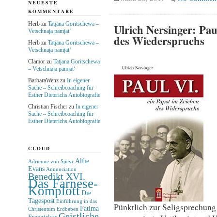
NEUESTE
KOMMENTARE
Herb
zu
Tatjana Goritschewa –
Ulrich Nersinger: Pau
Vetschnaja pamjat‘
des Wiederspruchs
Herb
zu
Tatjana Goritschewa –
Vetschnaja pamjat‘
Clamor
zu
Tatjana Goritschewa
– Vetschnaja pamjat‘
BarbaraWenz
zu
In eigener
Sache – Schreibcoaching für
Esther Dieterichs Autobiografie
Christian Fischer
zu
In eigener
Sache – Schreibcoaching für
Esther Dieterichs Autobiografie
CLOUD
Alfie
Adrienne von Speyr
Evans
Annunciation
Benedikt XVI.
Das Farnese-
Komplott
Die
Tagespost
Einführung in das
Pünktlich zur Seligsprechung 
Fatima
Christentum
Erdbeben
Geistliche
Franziskus