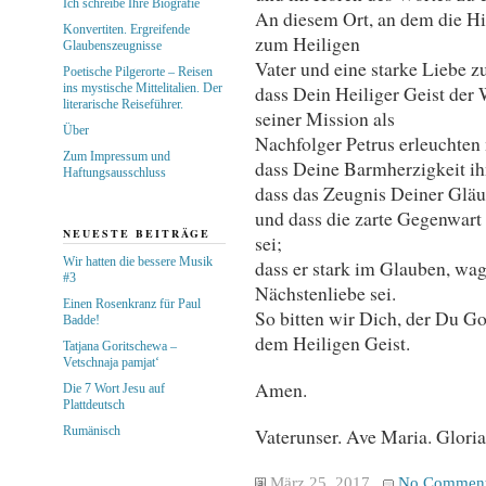
Ich schreibe Ihre Biografie
An diesem Ort, an dem die Hi
Konvertiten. Ergreifende
zum Heiligen
Glaubenszeugnisse
Vater und eine starke Liebe z
Poetische Pilgerorte – Reisen
ins mystische Mittelitalien. Der
dass Dein Heiliger Geist der 
literarische Reiseführer.
seiner Mission als
Über
Nachfolger Petrus erleuchten
Zum Impressum und
dass Deine Barmherzigkeit ih
Haftungsausschluss
dass das Zeugnis Deiner Gläu
und dass die zarte Gegenwart
NEUESTE BEITRÄGE
sei;
Wir hatten die bessere Musik
dass er stark im Glauben, wag
#3
Nächstenliebe sei.
Einen Rosenkranz für Paul
So bitten wir Dich, der Du Got
Badde!
dem Heiligen Geist.
Tatjana Goritschewa –
Vetschnaja pamjat‘
Amen.
Die 7 Wort Jesu auf
Plattdeutsch
Rumänisch
Vaterunser. Ave Maria. Gloria
März 25, 2017
No Commen