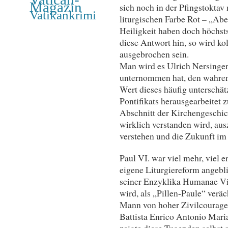
Magazin
sich noch in der Pfingstoktav
Vatikankrimi
liturgischen Farbe Rot – „Abe
Heiligkeit haben doch höchsts
diese Antwort hin, so wird kol
ausgebrochen sein.
Man wird es Ulrich Nersinger
unternommen hat, den wahren 
Wert dieses häufig unterschät
Pontifikats herausgearbeitet 
Abschnitt der Kirchengeschich
wirklich verstanden wird, aus
verstehen und die Zukunft im
Paul VI. war viel mehr, viel e
eigene Liturgiereform angebl
seiner Enzyklika Humanae Vita
wird, als „Pillen-Paule“ verä
Mann von hoher Zivilcourage 
Battista Enrico Antonio Maria
zeigte diese Tugenden selbs