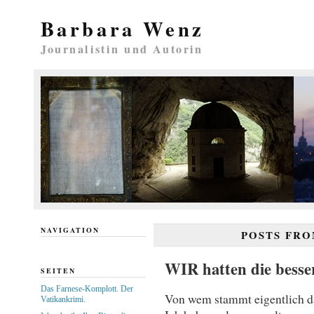
Barbara Wenz
Journalistin und Autorin
NAVIGATION
POSTS FR
WIR hatten die besse
SEITEN
Das Farnese-Komplott. Der
Von wem stammt eigentlich das
Vatikankrimi.