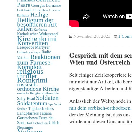
Paare
Georges Bernanos
Gott
Guido Horst
Hans Urs von
Heilige
Balthasar
Heiligtum der
besonderen Art
Italien
Karfreitag
Katholischer Widerstand
November 28, 2023
1 Com
Kirchenkrimi
Konvertiten
Leseprobe
Märtyrer
Radio
Gespräch mit dem ser
Orthodoxie
Papst
Reaktionen
Vatikan
Wien und Österreich
zum Farnese-
Komplott
religious
Seit einiger Zeit kooperiere 
thriller
Romkrimi
mir nicht nur Artikel, die ber
russisch-
eigenständige Arbeiten und R
orthodoxe Kirche
russische Religionsphilosophie
Soldaten
Sally Read
Anlässlich der Weltsynode in 
Soldatentum
Spe Salvi
mit dem serbisch-orthodoxen
Tagebuch eines
Sterben
der der Meinung ist, dass uns
Landpfarrers
Tatjana
Goritschewa
Terra dei
würde und dieser Umstand ü
Santi
Ulrich
Tod
Tschechien
Nersinger
Vatican-