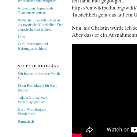
Ich habe mal gegoogelt.
Ich schreibe Ihre Biografie
https://en.wikipedia.org/wik
Konvertiten. Ergreifende
Glaubenszeugnisse
Tatsächlich geht das auf ein G
Poetische Pilgerorte – Reisen
ins mystische Mittelitalien. Der
Nun, als Christin würde ich se
literarische Reiseführer.
Aber dass er ein Ausnahmemus
Über
Zum Impressum und
Haftungsausschluss
NEUESTE BEITRÄGE
Wir hatten die bessere Musik
#3
Einen Rosenkranz für Paul
Badde!
Tatjana Goritschewa –
Vetschnaja pamjat‘
Die 7 Wort Jesu auf
Plattdeutsch
Rumänisch