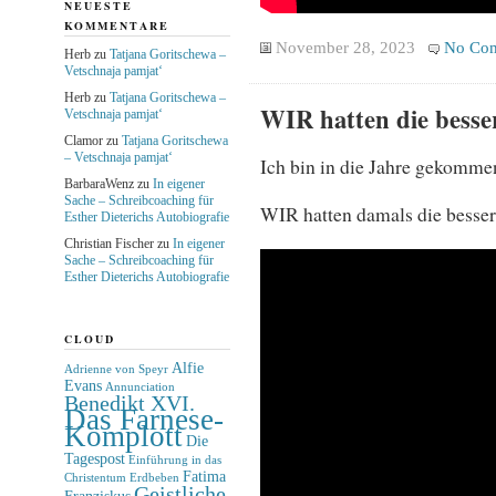
NEUESTE
KOMMENTARE
November 28, 2023
No Co
Herb
zu
Tatjana Goritschewa –
Vetschnaja pamjat‘
Herb
zu
Tatjana Goritschewa –
WIR hatten die besse
Vetschnaja pamjat‘
Clamor
zu
Tatjana Goritschewa
– Vetschnaja pamjat‘
Ich bin in die Jahre gekommen
BarbaraWenz
zu
In eigener
Sache – Schreibcoaching für
WIR hatten damals die besse
Esther Dieterichs Autobiografie
Christian Fischer
zu
In eigener
Sache – Schreibcoaching für
Esther Dieterichs Autobiografie
CLOUD
Alfie
Adrienne von Speyr
Evans
Annunciation
Benedikt XVI.
Das Farnese-
Komplott
Die
Tagespost
Einführung in das
Fatima
Christentum
Erdbeben
Geistliche
Franziskus