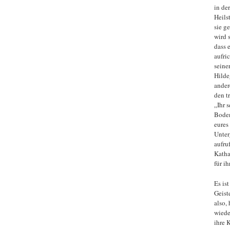
in de
Heils
sie g
wird 
dass 
aufri
seine
Hilde
ander
den t
„Ihr s
Boden
eures
Unter
aufru
Katha
für i
Es is
Geist
also,
wiede
ihre 