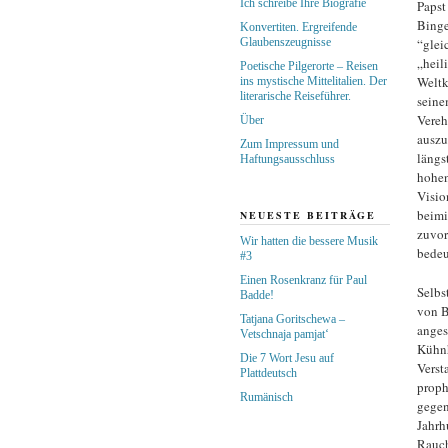
Ich schreibe Ihre Biografie
Papst
Binge
Konvertiten. Ergreifende
Glaubenszeugnisse
“glei
„heil
Poetische Pilgerorte – Reisen
Weltk
ins mystische Mittelitalien. Der
literarische Reiseführer.
seine
Vereh
Über
auszu
Zum Impressum und
längs
Haftungsausschluss
hohen
Visio
beimi
NEUESTE BEITRÄGE
zuvor
Wir hatten die bessere Musik
bedeu
#3
Einen Rosenkranz für Paul
Selbs
Badde!
von B
Tatjana Goritschewa –
anges
Vetschnaja pamjat‘
Kühnh
Die 7 Wort Jesu auf
Verst
Plattdeutsch
proph
Rumänisch
gegen
Jahrh
Rauch