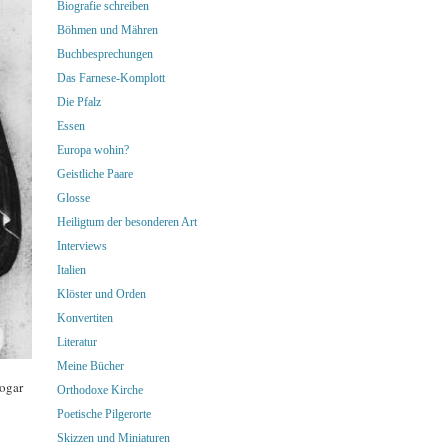
Biografie schreiben
Böhmen und Mähren
Buchbesprechungen
Das Farnese-Komplott
Die Pfalz
Essen
Europa wohin?
Geistliche Paare
Glosse
Heiligtum der besonderen Art
Interviews
Italien
Klöster und Orden
Konvertiten
Literatur
Meine Bücher
ogar
Orthodoxe Kirche
Poetische Pilgerorte
Skizzen und Miniaturen