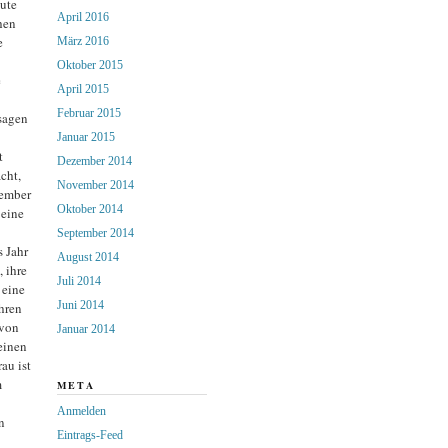
ute
April 2016
hen
e
März 2016
Oktober 2015
e
April 2015
Februar 2015
 sagen
Januar 2015
t
Dezember 2014
cht,
November 2014
zember
Oktober 2014
 eine
September 2014
s Jahr
August 2014
 ihre
Juli 2014
 eine
Juni 2014
hren
 von
Januar 2014
einen
au ist
m
META
Anmelden
n
Eintrags-Feed