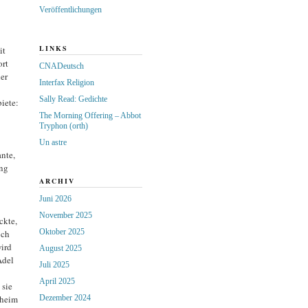
Veröffentlichungen
LINKS
it
ort
CNADeutsch
er
Interfax Religion
Sally Read: Gedichte
iete:
The Morning Offering – Abbot
Tryphon (orth)
Un astre
nte,
ng
ARCHIV
Juni 2026
November 2025
ckte,
Oktober 2025
och
wird
August 2025
Adel
Juli 2025
April 2025
 sie
nheim
Dezember 2024