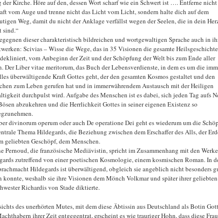
 der Kirche. Höre auf den, dessen Wort scharf wie ein Schwert ist …. Entferne nicht
aft vom Auge und trenne nicht das Licht vom Licht, sondern halte dich auf dem
utigen Weg, damit du nicht der Anklage verfällst wegen der Seelen, die in dein Her
t sind.“
egegnen dieser charakteristisch bildreichen und wortgewaltigen Sprache auch in ih
werken: Scivias – Wisse die Wege, das in 35 Visionen die gesamte Heilsgeschichte
dekliniert, vom Anbeginn der Zeit und der Schöpfung der Welt bis zum Ende aller
n. Der Liber vitae meritorum, das Buch der Lebensverdienste, in dem es um die im
lles überwältigende Kraft Gottes geht, der den gesamten Kosmos gestaltet und den
hen zum Leben gerufen hat und in immerwährendem Austausch mit der Heiligen
altigkeit durchpulst wird. Aufgabe des Menschen ist es dabei, sich jeden Tag aufs 
ösen abzukehren und die Herrlichkeit Gottes in seiner eigenen Existenz so
egzunehmen.
ber divinorum operum oder auch De operatione Dei geht es wiederum um die Schö
entrale Thema Hildegards, die Beziehung zwischen dem Erschaffer des Alls, der Er
m geliebten Geschöpf, dem Menschen.
e Pernoud, die französische Mediävistin, spricht im Zusammenhang mit den Werk
gards zutreffend von einer poetischen Kosmologie, einem kosmischen Roman. In de
prachmacht Hildegards ist überwältigend, obgleich sie angeblich nicht besonders g
n konnte, weshalb sie ihre Visionen dem Mönch Volkmar und später ihrer geliebten
hwester Richardis von Stade diktierte.
ichts des unerhörten Mutes, mit dem diese Äbtissin aus Deutschland als Botin Got
achthabern ihrer Zeit entgegentrat, erscheint es wie trauriger Hohn, dass diese Fra