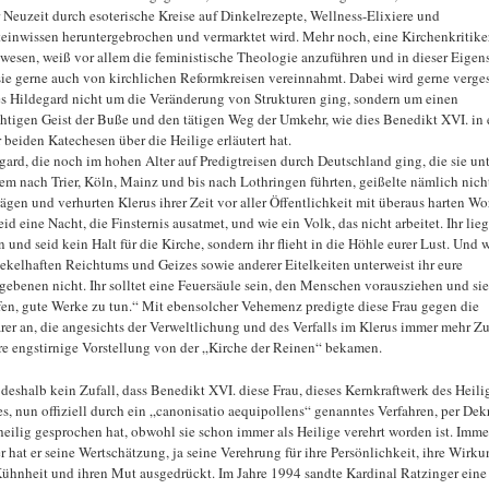
r Neuzeit durch esoterische Kreise auf Dinkelrezepte, Wellness-Elixiere und
teinwissen heruntergebrochen und vermarktet wird. Mehr noch, eine Kirchenkritiker
ewesen, weiß vor allem die feministische Theologie anzuführen und in dieser Eigen
sie gerne auch von kirchlichen Reformkreisen vereinnahmt. Dabei wird gerne verge
es Hildegard nicht um die Veränderung von Strukturen ging, sondern um einen
chtigen Geist der Buße und den tätigen Weg der Umkehr, wie dies Benedikt XVI. in 
r beiden Katechesen über die Heilige erläutert hat.
gard, die noch im hohen Alter auf Predigtreisen durch Deutschland ging, die sie unt
em nach Trier, Köln, Mainz und bis nach Lothringen führten, geißelte nämlich nich
rägen und verhurten Klerus ihrer Zeit vor aller Öffentlichkeit mit überaus harten Wo
eid eine Nacht, die Finsternis ausatmet, und wie ein Volk, das nicht arbeitet. Ihr lie
 und seid kein Halt für die Kirche, sondern ihr flieht in die Höhle eurer Lust. Und
 ekelhaften Reichtums und Geizes sowie anderer Eitelkeiten unterweist ihr eure
gebenen nicht. Ihr solltet eine Feuersäule sein, den Menschen vorausziehen und sie
fen, gute Werke zu tun.“ Mit ebensolcher Vehemenz predigte diese Frau gegen die
rer an, die angesichts der Verweltlichung und des Verfalls im Klerus immer mehr Zu
hre engstirnige Vorstellung von der „Kirche der Reinen“ bekamen.
t deshalb kein Zufall, dass Benedikt XVI. diese Frau, dieses Kernkraftwerk des Heili
es, nun offiziell durch ein „canonisatio aequipollens“ genanntes Verfahren, per Dek
 heilig gesprochen hat, obwohl sie schon immer als Heilige verehrt worden ist. Imme
r hat er seine Wertschätzung, ja seine Verehrung für ihre Persönlichkeit, ihre Wirku
Kühnheit und ihren Mut ausgedrückt. Im Jahre 1994 sandte Kardinal Ratzinger eine