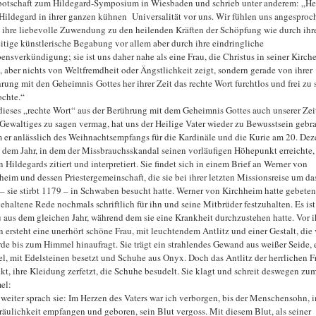
otschaft zum Hildegard-Symposium in Wiesbaden und schrieb unter anderem: „He
 Hildegard in ihrer ganzen kühnen Universalität vor uns. Wir fühlen uns angesproc
 ihre liebevolle Zuwendung zu den heilenden Kräften der Schöpfung wie durch ihr
eitige künstlerische Begabung vor allem aber durch ihre eindringliche
ensverkündigung; sie ist uns daher nahe als eine Frau, die Christus in seiner Kirch
e, aber nichts von Weltfremdheit oder Ängstlichkeit zeigt, sondern gerade von ihrer
rung mit den Geheimnis Gottes her ihrer Zeit das rechte Wort furchtlos und frei zu
chte.“
dieses „rechte Wort“ aus der Berührung mit dem Geheimnis Gottes auch unserer Zei
Gewaltiges zu sagen vermag, hat uns der Heilige Vater wieder zu Bewusstsein gebra
 er anlässlich des Weihnachtsempfangs für die Kardinäle und die Kurie am 20. De
 dem Jahr, in dem der Missbrauchsskandal seinen vorläufigen Höhepunkt erreichte,
 Hildegards zitiert und interpretiert. Sie findet sich in einem Brief an Werner von
heim und dessen Priestergemeinschaft, die sie bei ihrer letzten Missionsreise um da
– sie stirbt 1179 – in Schwaben besucht hatte. Werner von Kirchheim hatte gebeten,
gehaltene Rede nochmals schriftlich für ihn und seine Mitbrüder festzuhalten. Es ist
 aus dem gleichen Jahr, während dem sie eine Krankheit durchzustehen hatte. Vor i
 ersteht eine unerhört schöne Frau, mit leuchtendem Antlitz und einer Gestalt, die
rde bis zum Himmel hinaufragt. Sie trägt ein strahlendes Gewand aus weißer Seide, 
l, mit Edelsteinen besetzt und Schuhe aus Onyx. Doch das Antlitz der herrlichen Fr
ckt, ihre Kleidung zerfetzt, die Schuhe besudelt. Sie klagt und schreit deswegen zu
el:
weiter sprach sie: Im Herzen des Vaters war ich verborgen, bis der Menschensohn, i
räulichkeit empfangen und geboren, sein Blut vergoss. Mit diesem Blut, als seiner