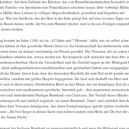
kziehen. Auf dem Gelände des Klosters, das von Benediktinermönchen besiedelt w
 die Familie von Sponheim eine Frauenklause errichten lassen. Dort verbringt Hilde
die Hälfte ihres Lebens in völliger Abgeschiedenheit, gestorben und begraben mit
tus. Wie ein Senfkorn, das der Herr in die Erde gelegt hat, auf dass es eines Tages e
in Baum daraus werde, der bis zum Himmel wächst, und in dessen Zweigen singend
 nisten werden.
ag kommt im Jahre 1140, als sie „42 Jahre und 7 Monate“ zählt, wie sie selbst schre
ier Jahren ist ihre geistliche Mutter Jutta tot, die Gemeinschaft der mittlerweile zeh
stern hatte sie damals einstimmig zur Priorin gewählt. Die Visionen, die sie schon 
Kindheit erfahren hat, setzen wieder ein. Sie bespricht sich zunächst mit dem Abt; er
 niederzuschreiben. Doch die Unsicherheit und die Zweifel nagen an ihr: Hildegard 
 ihren außergewöhnlichen intellektuellen und spirituellen Gaben eine ausgeprägte
nliche Demut, hinzu kam, dass die deutschen Bischöfe ihr zum Teil nicht gerade mi
ollen, sondern mit großer Skepsis begegneten. Sie fasst sich deshalb ein Herz und
t sich in ihrem ersten, überlieferten Brief an den Mann, der zur damaligen Zeit als 
ussreichste und anerkannteste geistliche Autorität galt – den inspirierten monastisc
erer und mitreißenden Prediger Bernhard von Clairvaux. Der Tonfall dieses Briefes 
chtungsvoll und zärtlich zugleich; sie nennt Bernhard „Vater“ und schildert ihm d
kter ihrer Visionen detailgenau. Aus ihren Formulierungen spricht tiefstes töchterl
auen: „Du bist Sieger in deiner Seele und richtest andere zum Heile auf. Du bist der 
n die Sonne blickt.“
ntwort des heiligen Bernhard ist unmissverständlich und muss für Hildegard eine 