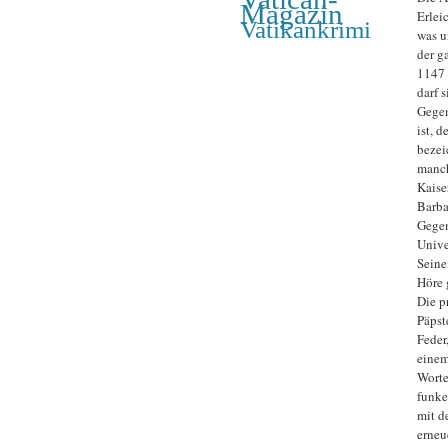
Magazin
Erlei
Vatikankrimi
was u
der g
1147 
darf s
Gegen
ist, d
bezei
manch
Kaise
Barba
Gegen
Unive
Seine
Höre 
Die p
Päpst
Feder
einem
Worte
funke
mit d
erneu