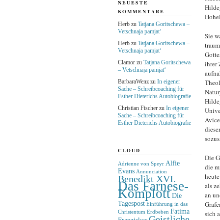
NEUESTE
Hilde
KOMMENTARE
Hohel
Herb
zu
Tatjana Goritschewa –
Vetschnaja pamjat‘
Sie w
Herb
zu
Tatjana Goritschewa –
traum
Vetschnaja pamjat‘
Gotte
Clamor
zu
Tatjana Goritschewa
ihrer
– Vetschnaja pamjat‘
aufna
BarbaraWenz
zu
In eigener
Theol
Sache – Schreibcoaching für
Natur
Esther Dieterichs Autobiografie
Hilde
Christian Fischer
zu
In eigener
Unive
Sache – Schreibcoaching für
Avice
Esther Dieterichs Autobiografie
dieser
sozus
CLOUD
Die G
Alfie
Adrienne von Speyr
die m
Evans
Annunciation
heute
Benedikt XVI.
Das Farnese-
als z
Komplott
an un
Die
Tagespost
Grafe
Einführung in das
Fatima
Christentum
Erdbeben
sich 
Geistliche
Franziskus