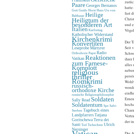
zurüc
Paare
Georges Bernanos
hatte
Gott
Guido Horst
Hans Urs von
fast 
Heilige
Balthasar
Chris
Heiligtum der
besonderen Art
und e
Italien
Vögel
Karfreitag
Katholischer Widerstand
Kirchenkrimi
Der T
Konvertiten
Seit v
Leseprobe
Märtyrer
Radio
Schwe
Orthodoxie
Papst
Reaktionen
Vatikan
ihrer 
zum Farnese-
alles
Komplott
neben
religious
thriller
persö
Romkrimi
Wohlw
russisch-
wende
orthodoxe Kirche
einfl
russische Religionsphilosophie
Soldaten
Erneu
Sally Read
Soldatentum
hocha
Spe Salvi
Chara
Tagebuch eines
Sterben
Landpfarrers
Tatjana
Vertr
Goritschewa
Terra dei
der i
Santi
Ulrich
Tod
Tschechien
Nersinger
Vatican-
Die A