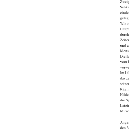
Zweig
Sehkr
einde
geleg
Wir b
Haupt
durch
Zeite
und a
Mensc
Dreif
vom B
vorw
Im Li
das z
seine
Régin
Hilde
die S
Latei
Mitsc
Anges
den M