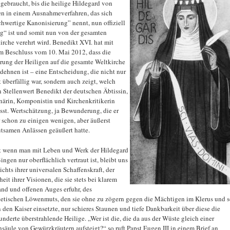
 gebraucht, bis die heilige Hildegard von
n in einem Ausnahmeverfahren, das sich
chwertige Kanonisierung” nennt, nun offiziell
ig“ ist und somit nun von der gesamten
irche verehrt wird. Benedikt XVI. hat mit
m Beschluss vom 10. Mai 2012, dass die
rung der Heiligen auf die gesamte Weltkirche
dehnen ist – eine Entscheidung, die nicht nur
t überfällig war, sondern auch zeigt, welch
 Stellenwert Benedikt der deutschen Äbtissin,
närin, Komponistin und Kirchenkritikerin
sst. Wertschätzung, ja Bewunderung, die er
 schon zu einigen wenigen, aber äußerst
tsamen Anlässen geäußert hatte.
t wenn man mit Leben und Werk der Hildegard
ingen nur oberflächlich vertraut ist, bleibt uns
ichts ihrer universalen Schaffenskraft, der
eit ihrer Visionen, die sie stets bei klarem
and und offenen Auges erfuhr, des
etischen Löwenmuts, den sie ohne zu zögern gegen die Mächtigen im Klerus und s
 den Kaiser einsetzte, nur schieres Staunen und tiefe Dankbarkeit über diese die
underte überstrahlende Heilige. „Wer ist die, die da aus der Wüste gleich einer
säule von Gewürzkräutern aufsteigt?“ so ruft Papst Eugen III in einem Brief an