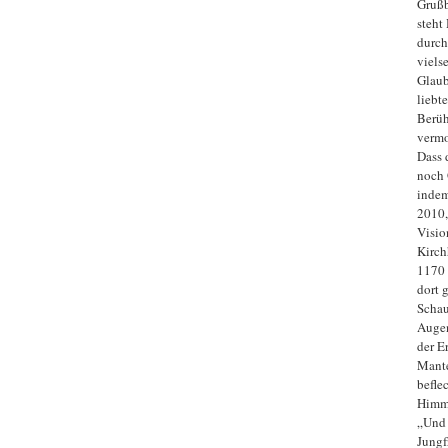
Grußb
steht
durch
viels
Glaub
liebt
Berüh
vermo
Dass 
noch 
indem
2010,
Vision
Kirch
1170 
dort 
Schau
Augen
der E
Mante
befle
Himm
„Und 
Jungf