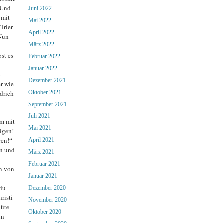
. Und
Juni 2022
 mit
Mai 2022
Trier
April 2022
 Nun
März 2022
st es
Februar 2022
Januar 2022
o
Dezember 2021
r wie
drich
Oktober 2021
September 2021
Juli 2021
hm mit
Mai 2021
igen!
ren!“
April 2021
en und
März 2021
e
Februar 2021
un von
Januar 2021
 du
Dezember 2020
risti
November 2020
lüte
Oktober 2020
in