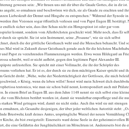
chterung gewesen sein: „Wir freuen uns mit dir über die Gnade Gottes, die in dir ist
ns angeht, so ermahnen und beschwören wir dich, sie als Gnade zu erachten und ihr
anzen Liebeskraft der Demut und Hingabe zu entsprechen.“ Während der Synode in 
werden ihre Visionen sogar öffentlich verlesen und von Papst Eugen III. bestätigt.
ie endlich sicher sein, dass ihre Schau nicht ein Hirngespinst ist oder gar vom
spieler kommt, sondern vom Allerhöchsten geschickt wird. Mehr noch, dass Er selb
er durch sie spricht. Sie ist sein Instrument, seine „Posaune“, wie sie sich selbst
chnet, durch die der göttliche Geisthauch weht und die Menschen behaucht. Und s
es Mal wird in Zukunft dieser Geisthauch gerade auch für die höchsten Machthabe
r und Papst zu verzehrenden Flammenzungen werden. Etwa wenn Hildegard an Frie
rossa schreibt, weil er nicht aufhört, gegen den legitimen Papst Alexander III.
päpste aufzustellen. Sie spricht mit einer Vollmacht, die ihr der Schöpfer des
rsums verliehen hat. Er ist es, der durch sie zu dem mächtigen Kaiser spricht und i
m Gericht droht: „Wehe, wehe der Niederträchtigkeit der Gottlosen, die mich beleid
geschwind, o König, wenn du leben willst! Sonst wird mein Schwert dich durchboh
rophetissa teutonica, wie man sie schon bald nennt, korrespondiert auch mit Prälat
en. In einem Brief an Eugen III. aus dem Jahre 1148 nennt sie sich selbst eine klein
, die vom Höchsten berührt worden ist, damit sie wunderbar emporfliege und die n
 starken Wind getragen wird, damit sie nicht sinke. Auch ihn wird sie mit strengen
n ermahnen, als Gesandte desjenigen, der über jeder weltlichen Autorität steht: „O
lnde Brustwehr, kraft deines Amtes, ursprüngliche Wurzel der neuen Vermählung Ch
er Kirche, du bist zweigeteilt: Einerseits ward deine Seele in der geheimnisvollen B
ert, die eine Gefährtin der Jungfräulichkeit im Mönchtum ist. Andererseits bist du e