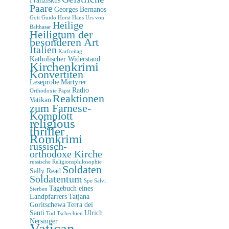
Paare
Georges Bernanos
Gott
Guido Horst
Hans Urs von
Heilige
Balthasar
Heiligtum der
besonderen Art
Italien
Karfreitag
Katholischer Widerstand
Kirchenkrimi
Konvertiten
Leseprobe
Märtyrer
Radio
Orthodoxie
Papst
Reaktionen
Vatikan
zum Farnese-
Komplott
religious
thriller
Romkrimi
russisch-
orthodoxe Kirche
russische Religionsphilosophie
Soldaten
Sally Read
Soldatentum
Spe Salvi
Tagebuch eines
Sterben
Landpfarrers
Tatjana
Goritschewa
Terra dei
Santi
Ulrich
Tod
Tschechien
Nersinger
Vatican-