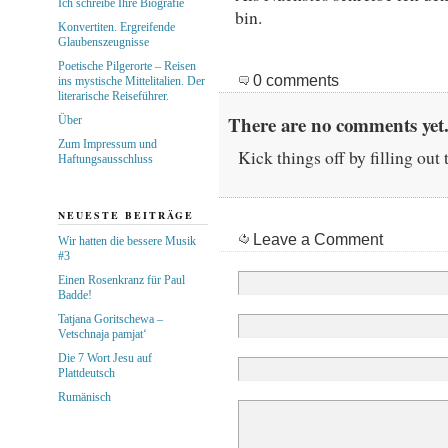
Ich schreibe Ihre Biografie
bin.
Konvertiten. Ergreifende
Glaubenszeugnisse
Poetische Pilgerorte – Reisen
0 comments
ins mystische Mittelitalien. Der
literarische Reiseführer.
There are no comments yet.
Über
Zum Impressum und
Kick things off by filling out
Haftungsausschluss
NEUESTE BEITRÄGE
Leave a Comment
Wir hatten die bessere Musik
#3
Einen Rosenkranz für Paul
Badde!
Tatjana Goritschewa –
Vetschnaja pamjat‘
Die 7 Wort Jesu auf
Plattdeutsch
Rumänisch