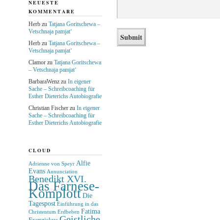
NEUESTE
KOMMENTARE
Herb
zu
Tatjana Goritschewa –
Vetschnaja pamjat‘
Herb
zu
Tatjana Goritschewa –
Vetschnaja pamjat‘
Clamor
zu
Tatjana Goritschewa
– Vetschnaja pamjat‘
BarbaraWenz
zu
In eigener
Sache – Schreibcoaching für
Esther Dieterichs Autobiografie
Christian Fischer
zu
In eigener
Sache – Schreibcoaching für
Esther Dieterichs Autobiografie
CLOUD
Alfie
Adrienne von Speyr
Evans
Annunciation
Benedikt XVI.
Das Farnese-
Komplott
Die
Tagespost
Einführung in das
Fatima
Christentum
Erdbeben
Geistliche
Franziskus