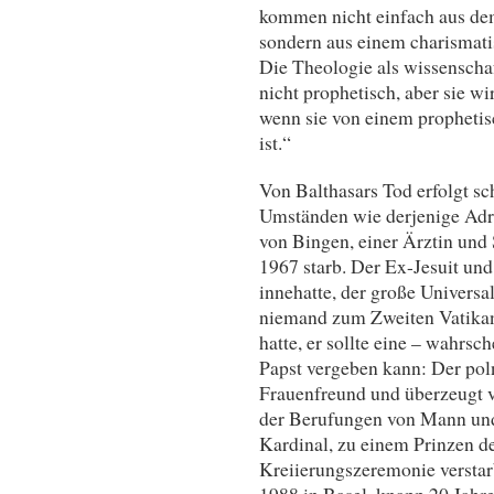
kommen nicht einfach aus dem
sondern aus einem charismati
Die Theologie als wissenschaf
nicht prophetisch, aber sie w
wenn sie von einem prophetis
ist.“
Von Balthasars Tod erfolgt sch
Umständen wie derjenige Adri
von Bingen, einer Ärztin und 
1967 starb. Der Ex-Jesuit und
innehatte, der große Universa
niemand zum Zweiten Vatikani
hatte, er sollte eine – wahrsc
Papst vergeben kann: Der poln
Frauenfreund und überzeugt v
der Berufungen von Mann und 
Kardinal, zu einem Prinzen d
Kreiierungszeremonie verstarb
1988 in Basel, knapp 20 Jahr