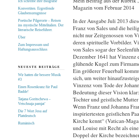
Mein Beitrag aus der Rubrik „
Ich schreibe Ihre Biografie
Magazin vom Februar 2014
Konvertiten. Ergreifende
Glaubenszeugnisse
In der Ausgabe Juli 2013 die
Poetische Pilgerorte – Reisen
ins mystische Mittelitalien. Der
Franz von Sales und die heili
literarische Reiseführer.
nicht nur Zeitgenossen von V
Über
deren spirituelle Vorbilder.
Zum Impressum und
von Sales sogar der Seelenfü
Haftungsausschluss
Dezember 1641 hat Vinzenz ein
glühende Kugel zum Firmamen
NEUESTE BEITRÄGE
Ein größerer Feuerball kommt
Wir hatten die bessere Musik
sich, um weiter hinaufzusteige
#3
Vinzenz vom Tode der Johanna
Einen Rosenkranz für Paul
Bedeutung dieser Vision klar:
Badde!
Tochter und geistliche Mutt
Tatjana Goritschewa –
Vetschnaja pamjat‘
Wenn Franz und Johanna Franz
Die 7 Wort Jesu auf
inspiriertesten geistlichen P
Plattdeutsch
Kirche kennt“ (Vatican-Magaz
Rumänisch
und Louise mit Recht als eine
Doppel der Kirche bezeichnen