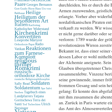
Paare
durchleiden, bis er durch die
Georges Bernanos
Gott
Guido Horst
Hans Urs von
Armen zuzuwenden, geistlich
Heilige
Balthasar
erlangte. Vorher aber widerf
Heiligtum der
besonderen Art
nordafrikanischen Piraten ent
Italien
Karfreitag
verkauft zu werden. Wir wisse
Katholischer Widerstand
Kirchenkrimi
er nicht gerne darüber oder 
Konvertiten
verloren: 1789 wurde der grö
Leseprobe
Märtyrer
Radio
revolutionären Wirren zerstör
Orthodoxie
Papst
Reaktionen
Vatikan
Bekannt ist, dass einer seiner
zum Farnese-
Komplott
dessen Labor er wohl mithelf
religious
der Alchemie aneignete. Sein 
thriller
Romkrimi
Glauben übergetretener Chris
russisch-
zusammenlebte. Vinzenz berüh
orthodoxe Kirche
seine gewinnende, immer fröhl
russische Religionsphilosophie
Soldaten
Sally Read
frommen Gesang und sein hei
Soldatentum
Spe Salvi
gelang: Er konnte den abgefal
Tagebuch eines
Sterben
mit ihm zusammen die abente
Landpfarrers
Tatjana
Goritschewa
Terra dei
an. Zurück in Paris wartete ein
Santi
Ulrich
Tod
Tschechien
das Amt des Almosenverteile
Nersinger
Vatican-