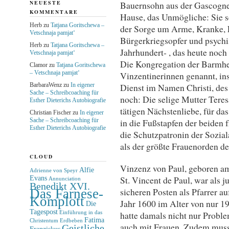
NEUESTE
Bauernsohn aus der Gascogne 
KOMMENTARE
Hause, das Unmögliche: Sie s
Herb
zu
Tatjana Goritschewa –
der Sorge um Arme, Kranke, F
Vetschnaja pamjat‘
Bürgerkriegsopfer und psychi
Herb
zu
Tatjana Goritschewa –
Jahrhundert- , das heute noch 
Vetschnaja pamjat‘
Die Kongregation der Barmhe
Clamor
zu
Tatjana Goritschewa
– Vetschnaja pamjat‘
Vinzentinerinnen genannt, ins
BarbaraWenz
zu
In eigener
Dienst im Namen Christi, des 
Sache – Schreibcoaching für
noch: Die selige Mutter Teres
Esther Dieterichs Autobiografie
tätigen Nächstenliebe, für das
Christian Fischer
zu
In eigener
Sache – Schreibcoaching für
in die Fußstapfen der beiden 
Esther Dieterichs Autobiografie
die Schutzpatronin der Sozial
als der größte Frauenorden de
CLOUD
Vinzenz von Paul, geboren am
Alfie
Adrienne von Speyr
Evans
St. Vincent de Paul, war als 
Annunciation
Benedikt XVI.
sicheren Posten als Pfarrer a
Das Farnese-
Komplott
Jahr 1600 im Alter von nur 1
Die
Tagespost
hatte damals nicht nur Probl
Einführung in das
Fatima
Christentum
Erdbeben
auch mit Frauen. Zudem musst
Geistliche
Franziskus