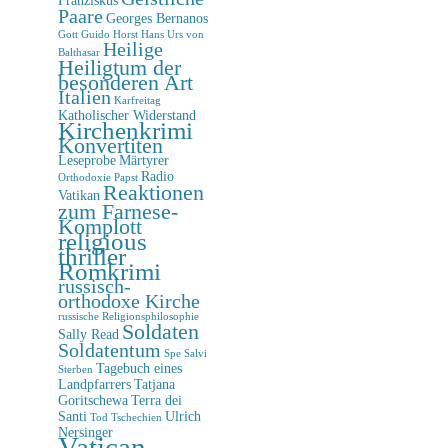
Paare
Georges Bernanos
Gott
Guido Horst
Hans Urs von
Heilige
Balthasar
Heiligtum der
besonderen Art
Italien
Karfreitag
Katholischer Widerstand
Kirchenkrimi
Konvertiten
Leseprobe
Märtyrer
Radio
Orthodoxie
Papst
Reaktionen
Vatikan
zum Farnese-
Komplott
religious
thriller
Romkrimi
russisch-
orthodoxe Kirche
russische Religionsphilosophie
Soldaten
Sally Read
Soldatentum
Spe Salvi
Tagebuch eines
Sterben
Landpfarrers
Tatjana
Goritschewa
Terra dei
Santi
Ulrich
Tod
Tschechien
Nersinger
Vatican-