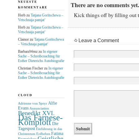
NEUESTE
There are no comments yet.
KOMMENTARE
Kick things off by filling out
Herb
zu
Tatjana Goritschewa –
Vetschnaja pamjat‘
Herb
zu
Tatjana Goritschewa –
Vetschnaja pamjat‘
Clamor
zu
Tatjana Goritschewa
Leave a Comment
– Vetschnaja pamjat‘
BarbaraWenz
zu
In eigener
Sache – Schreibcoaching für
Esther Dieterichs Autobiografie
Christian Fischer
zu
In eigener
Sache – Schreibcoaching für
Esther Dieterichs Autobiografie
CLOUD
Alfie
Adrienne von Speyr
Evans
Annunciation
Benedikt XVI.
Das Farnese-
Komplott
Die
Tagespost
Einführung in das
Fatima
Christentum
Erdbeben
Geistliche
Franziskus