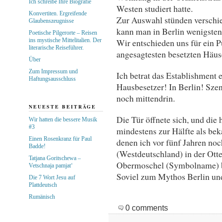
Ich schreibe Ihre Biografie
Westen studiert hatte.
Konvertiten. Ergreifende
Zur Auswahl stünden verschi
Glaubenszeugnisse
kann man in Berlin wenigsten
Poetische Pilgerorte – Reisen
ins mystische Mittelitalien. Der
Wir entschieden uns für ein 
literarische Reiseführer.
angesagtesten besetzten Häuse
Über
Zum Impressum und
Ich betrat das Establishment 
Haftungsausschluss
Hausbesetzer! In Berlin! Sze
noch mittendrin.
NEUESTE BEITRÄGE
Die Tür öffnete sich, und die
Wir hatten die bessere Musik
#3
mindestens zur Hälfte als bek
Einen Rosenkranz für Paul
denen ich vor fünf Jahren n
Badde!
(Westdeutschland) in der Ott
Tatjana Goritschewa –
Obermoschel (Symbolname) b
Vetschnaja pamjat‘
Soviel zum Mythos Berlin und
Die 7 Wort Jesu auf
Plattdeutsch
Rumänisch
0 comments