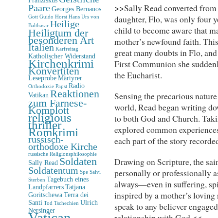
>>Sally Read converted from 
Paare
Georges Bernanos
daughter, Flo, was only four ye
Gott
Guido Horst
Hans Urs von
Heilige
Balthasar
child to become aware that man
Heiligtum der
besonderen Art
mother’s newfound faith. This
Italien
Karfreitag
great many doubts in Flo, and
Katholischer Widerstand
Kirchenkrimi
First Communion she suddenly
Konvertiten
the Eucharist.
Leseprobe
Märtyrer
Radio
Orthodoxie
Papst
Reaktionen
Sensing the precarious nature
Vatikan
zum Farnese-
world, Read began writing do
Komplott
religious
to both God and Church. Taki
thriller
explored common experiences o
Romkrimi
russisch-
each part of the story recorde
orthodoxe Kirche
russische Religionsphilosophie
Soldaten
Drawing on Scripture, the sain
Sally Read
Soldatentum
personally or professionally 
Spe Salvi
Tagebuch eines
Sterben
always—even in suffering, spi
Landpfarrers
Tatjana
inspired by a mother’s loving 
Goritschewa
Terra dei
Santi
Ulrich
speak to any believer engaged 
Tod
Tschechien
Nersinger
Vatican-
relationship with God.<<