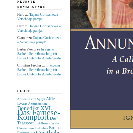
NEUESTE
KOMMENTARE
Herb
zu
Tatjana Goritschewa –
Vetschnaja pamjat‘
Herb
zu
Tatjana Goritschewa –
Vetschnaja pamjat‘
Clamor
zu
Tatjana Goritschewa
– Vetschnaja pamjat‘
BarbaraWenz
zu
In eigener
Sache – Schreibcoaching für
Esther Dieterichs Autobiografie
Christian Fischer
zu
In eigener
Sache – Schreibcoaching für
Esther Dieterichs Autobiografie
CLOUD
Alfie
Adrienne von Speyr
Evans
Annunciation
Benedikt XVI.
Das Farnese-
Komplott
Die
Tagespost
Einführung in das
Fatima
Christentum
Erdbeben
Geistliche
Franziskus