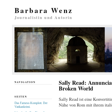
Barbara Wenz
Journalistin und Autorin
Sally Read: Annunciat
NAVIGATION
Broken World
SEITEN
Sally Read ist eine Konvertit
Das Farnese-Komplott. Der
Nähe von Rom mit ihrem ital
Vatikankrimi.