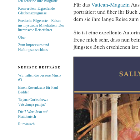
Ich schreibe Ihre Biografie
Für das
Vatican-Magazin
Ausg
Konvertiten. Ergreifende
porträtiert und über ihr Buch
Glaubenszeugnisse
dem sie ihre lange Reise zum
Poetische Pilgerorte – Reisen
ins mystische Mittelitalien. Der
literarische Reiseführer.
Sie ist eine exzellente Autori
Über
freue mich sehr, dass nun bei
Zum Impressum und
jüngstes Buch erschienen ist:
Haftungsausschluss
NEUESTE BEITRÄGE
Wir hatten die bessere Musik
#3
Einen Rosenkranz für Paul
Badde!
Tatjana Goritschewa –
Vetschnaja pamjat‘
Die 7 Wort Jesu auf
Plattdeutsch
Rumänisch