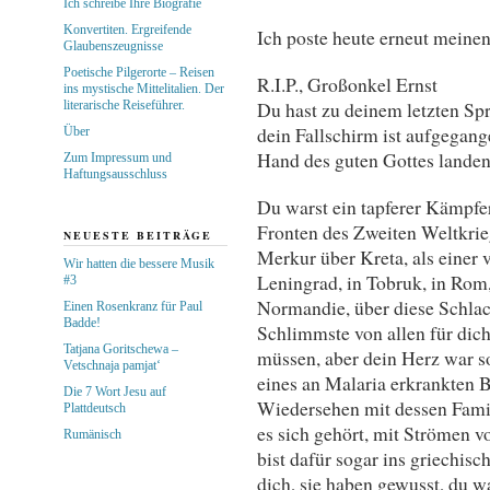
Ich schreibe Ihre Biografie
Konvertiten. Ergreifende
Ich poste heute erneut meine
Glaubenszeugnisse
Poetische Pilgerorte – Reisen
R.I.P., Großonkel Ernst
ins mystische Mittelitalien. Der
Du hast zu deinem letzten Spr
literarische Reiseführer.
dein Fallschirm ist aufgegang
Über
Hand des guten Gottes landen
Zum Impressum und
Haftungsausschluss
Du warst ein tapferer Kämpfer
Fronten des Zweiten Weltkrie
NEUESTE BEITRÄGE
Merkur über Kreta, als einer 
Wir hatten die bessere Musik
Leningrad, in Tobruk, in Rom
#3
Normandie, über diese Schlach
Einen Rosenkranz für Paul
Badde!
Schlimmste von allen für dic
Tatjana Goritschewa –
müssen, aber dein Herz war s
Vetschnaja pamjat‘
eines an Malaria erkrankten B
Die 7 Wort Jesu auf
Wiedersehen mit dessen Famil
Plattdeutsch
es sich gehört, mit Strömen v
Rumänisch
bist dafür sogar ins griechi
dich, sie haben gewusst, du wa