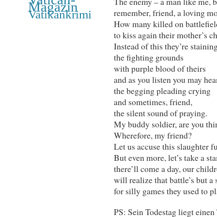
The enemy – a man like me, be
Magazin
remember, friend, a loving mo
Vatikankrimi
How many killed on battlefie
to kiss again their mother’s ch
Instead of this they’re staini
the fighting grounds
with purple blood of theirs
and as you listen you may hea
the begging pleading crying
and sometimes, friend,
the silent sound of praying.
My buddy soldier, are you thi
Wherefore, my friend?
Let us accuse this slaughter fu
But even more, let’s take a st
there’ll come a day, our childr
will realize that battle’s but a
for silly games they used to pl
PS: Sein Todestag liegt einen