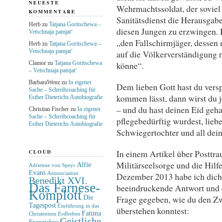
NEUESTE
Wehrmachtssoldat, der soviel
KOMMENTARE
Sanitätsdienst die Herausgab
Herb
zu
Tatjana Goritschewa –
diesen Jungen zu erzwingen. 
Vetschnaja pamjat‘
„den Fallschirmjäger, dessen 
Herb
zu
Tatjana Goritschewa –
Vetschnaja pamjat‘
auf die Völkerverständigung 
Clamor
zu
Tatjana Goritschewa
könne“.
– Vetschnaja pamjat‘
BarbaraWenz
zu
In eigener
Dem lieben Gott hast du vers
Sache – Schreibcoaching für
kommen lässt, dann wirst du 
Esther Dieterichs Autobiografie
– und du hast deinen Eid geha
Christian Fischer
zu
In eigener
Sache – Schreibcoaching für
pflegebedürftig wurdest, lieb
Esther Dieterichs Autobiografie
Schwiegertochter und all dei
In einem Artikel über Posttr
CLOUD
Militärseelsorge und die Hilf
Alfie
Adrienne von Speyr
Evans
Dezember 2013 habe ich dich e
Annunciation
Benedikt XVI.
Das Farnese-
beeindruckende Antwort und 
Komplott
Frage gegeben, wie du den Zw
Die
Tagespost
Einführung in das
überstehen konntest:
Fatima
Christentum
Erdbeben
Geistliche
Franziskus