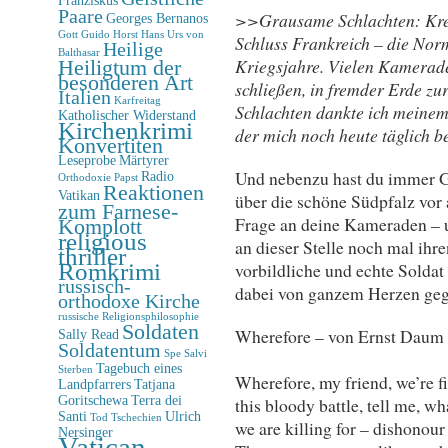
Paare
>>Grausame Schlachten: Kreta
Georges Bernanos
Gott
Guido Horst
Hans Urs von
Schluss Frankreich – die Norm
Heilige
Balthasar
Kriegsjahre. Vielen Kamerad
Heiligtum der
besonderen Art
schließen, in fremder Erde zu
Italien
Karfreitag
Schlachten dankte ich meinem
Katholischer Widerstand
Kirchenkrimi
der mich noch heute täglich b
Konvertiten
Leseprobe
Märtyrer
Und nebenzu hast du immer G
Radio
Orthodoxie
Papst
Reaktionen
Vatikan
über die schöne Südpfalz vor 
zum Farnese-
Frage an deine Kameraden – un
Komplott
religious
an dieser Stelle noch mal ihre
thriller
Romkrimi
vorbildliche und echte Soldat
russisch-
dabei von ganzem Herzen geg
orthodoxe Kirche
russische Religionsphilosophie
Soldaten
Wherefore – von Ernst Daum
Sally Read
Soldatentum
Spe Salvi
Tagebuch eines
Sterben
Wherefore, my friend, we’re f
Landpfarrers
Tatjana
Goritschewa
Terra dei
this bloody battle, tell me, wh
Santi
Ulrich
Tod
Tschechien
we are killing for – dishonour
Nersinger
Vatican-