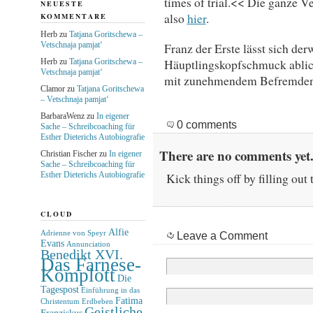
times of trial.<< Die ganze V
NEUESTE
also
hier
.
KOMMENTARE
Herb
zu
Tatjana Goritschewa –
Vetschnaja pamjat‘
Franz der Erste lässt sich de
Häuptlingskopfschmuck ablicht
Herb
zu
Tatjana Goritschewa –
Vetschnaja pamjat‘
mit zunehmendem Befremden
Clamor
zu
Tatjana Goritschewa
– Vetschnaja pamjat‘
BarbaraWenz
zu
In eigener
0 comments
Sache – Schreibcoaching für
Esther Dieterichs Autobiografie
There are no comments yet.
Christian Fischer
zu
In eigener
Sache – Schreibcoaching für
Esther Dieterichs Autobiografie
Kick things off by filling out
CLOUD
Alfie
Adrienne von Speyr
Leave a Comment
Evans
Annunciation
Benedikt XVI.
Das Farnese-
Komplott
Die
Tagespost
Einführung in das
Fatima
Christentum
Erdbeben
Geistliche
Franziskus