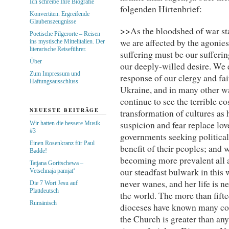
Ich schreibe Ihre Biografie
folgenden Hirtenbrief:
Konvertiten. Ergreifende
Glaubenszeugnisse
>>As the bloodshed of war stai
Poetische Pilgerorte – Reisen
we are affected by the agonies
ins mystische Mittelitalien. Der
literarische Reiseführer.
suffering must be our sufferi
Über
our deeply-willed desire. We 
Zum Impressum und
response of our clergy and fai
Haftungsausschluss
Ukraine, and in many other wa
continue to see the terrible co
NEUESTE BEITRÄGE
transformation of cultures 
suspicion and fear replace lo
Wir hatten die bessere Musik
#3
governments seeking political 
Einen Rosenkranz für Paul
benefit of their peoples; and
Badde!
becoming more prevalent all 
Tatjana Goritschewa –
our steadfast bulwark in this 
Vetschnaja pamjat‘
never wanes, and her life is 
Die 7 Wort Jesu auf
Plattdeutsch
the world. The more than fift
Rumänisch
dioceses have known many confl
the Church is greater than an