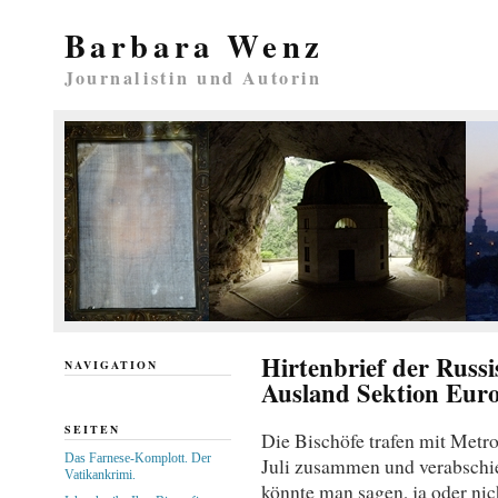
Barbara Wenz
Journalistin und Autorin
Hirtenbrief der Russ
NAVIGATION
Ausland Sektion Eur
SEITEN
Die Bischöfe trafen mit Metr
Das Farnese-Komplott. Der
Juli zusammen und verabschie
Vatikankrimi.
könnte man sagen, ja oder nich