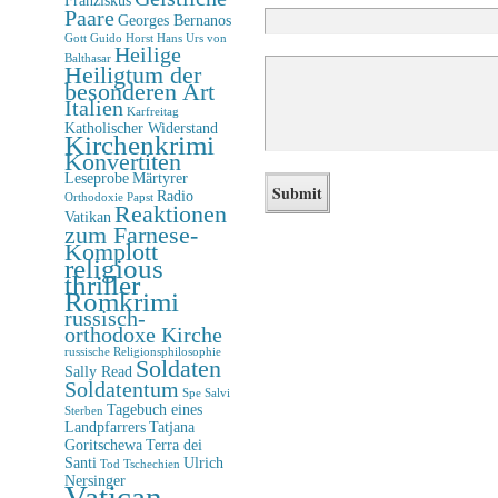
Paare
Georges Bernanos
Gott
Guido Horst
Hans Urs von
Heilige
Balthasar
Heiligtum der
besonderen Art
Italien
Karfreitag
Katholischer Widerstand
Kirchenkrimi
Konvertiten
Leseprobe
Märtyrer
Radio
Orthodoxie
Papst
Reaktionen
Vatikan
zum Farnese-
Komplott
religious
thriller
Romkrimi
russisch-
orthodoxe Kirche
russische Religionsphilosophie
Soldaten
Sally Read
Soldatentum
Spe Salvi
Tagebuch eines
Sterben
Landpfarrers
Tatjana
Goritschewa
Terra dei
Santi
Ulrich
Tod
Tschechien
Nersinger
Vatican-