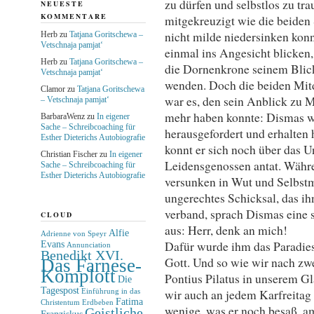
zu dürfen und selbstlos zu tr
NEUESTE
KOMMENTARE
mitgekreuzigt wie die beiden 
nicht milde niedersinken konn
Herb
zu
Tatjana Goritschewa –
Vetschnaja pamjat‘
einmal ins Angesicht blicken, 
Herb
zu
Tatjana Goritschewa –
die Dornenkrone seinem Blick 
Vetschnaja pamjat‘
wenden. Doch die beiden Mitd
Clamor
zu
Tatjana Goritschewa
war es, den sein Anblick zu Mit
– Vetschnaja pamjat‘
mehr haben konnte: Dismas wa
BarbaraWenz
zu
In eigener
Sache – Schreibcoaching für
herausgefordert und erhalten
Esther Dieterichs Autobiografie
konnt er sich noch über das 
Christian Fischer
zu
In eigener
Leidensgenossen antat. Währ
Sache – Schreibcoaching für
Esther Dieterichs Autobiografie
versunken in Wut und Selbstmi
ungerechtes Schicksal, das ih
verband, sprach Dismas eine s
CLOUD
aus: Herr, denk an mich!
Alfie
Adrienne von Speyr
Dafür wurde ihm das Paradie
Evans
Annunciation
Benedikt XVI.
Gott. Und so wie wir nach z
Das Farnese-
Komplott
Pontius Pilatus in unserem G
Die
Tagespost
wir auch an jedem Karfreitag
Einführung in das
Fatima
Christentum
Erdbeben
wenige, was er noch besaß, a
Geistliche
Franziskus