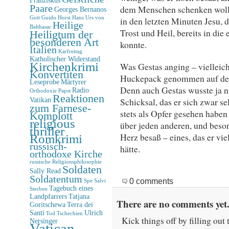
Paare
dem Menschen schenken wollte
Georges Bernanos
Gott
Guido Horst
Hans Urs von
in den letzten Minuten Jesu, 
Heilige
Balthasar
Trost und Heil, bereits in di
Heiligtum der
besonderen Art
konnte.
Italien
Karfreitag
Katholischer Widerstand
Kirchenkrimi
Was Gestas anging – vielleich
Konvertiten
Huckepack genommen auf dem
Leseprobe
Märtyrer
Denn auch Gestas wusste ja nic
Radio
Orthodoxie
Papst
Reaktionen
Vatikan
Schicksal, das er sich zwar sel
zum Farnese-
stets als Opfer gesehen haben 
Komplott
religious
über jeden anderen, und beson
thriller
Herz besaß – eines, das er vie
Romkrimi
russisch-
hätte.
orthodoxe Kirche
russische Religionsphilosophie
Soldaten
Sally Read
Soldatentum
0 comments
Spe Salvi
Tagebuch eines
Sterben
Landpfarrers
Tatjana
There are no comments yet.
Goritschewa
Terra dei
Santi
Ulrich
Tod
Tschechien
Kick things off by filling out
Nersinger
Vatican-