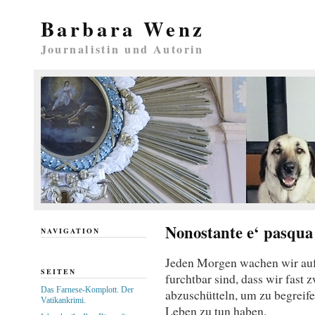
Barbara Wenz
Journalistin und Autorin
Nonostante e‘ pasqua
NAVIGATION
Jeden Morgen wachen wir auf
SEITEN
furchtbar sind, dass wir fast
Das Farnese-Komplott. Der
abzuschütteln, um zu begreife
Vatikankrimi.
Leben zu tun haben.