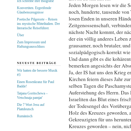
Ich schreibe Ihre Biografie
Jeden Morgen lesen wir die 
Konvertiten. Ergreifende
noch, hunderte, tausende von 
Glaubenszeugnisse
losen Enden in unseren Hände
Poetische Pilgerorte – Reisen
ins mystische Mittelitalien. Der
Zeitgenossenschaft, verbinden
literarische Reiseführer.
nächste Nacht kommt, der nä
Über
der ein völlig anderes Leben z
Zum Impressum und
grausamer, noch brutaler, und
Haftungsausschluss
sozialpädgogisch-korrekt wie 
Und dann gibt es die kohären
NEUESTE BEITRÄGE
bemerken angesichts der Absur
Wir hatten die bessere Musik
Ja, der IS hat uns den Krieg e
#3
Kirchen feiern dieses Jahr zu
Einen Rosenkranz für Paul
selben Tagen die Paschamyste
Badde!
Auferstehung des Herrn. Das H
Tatjana Goritschewa –
Vetschnaja pamjat‘
Israeliten das Blut eines fri
der Todesengel des Vorüberga
Die 7 Wort Jesu auf
Plattdeutsch
Holz des Kreuzes geworden, a
Rumänisch
Gekreuzigten für uns herunte
Kreuzes geworden – nein, nich