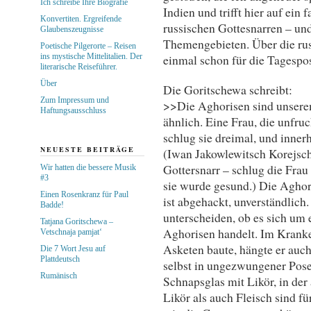
Ich schreibe Ihre Biografie
Indien und trifft hier auf ein
Konvertiten. Ergreifende
russischen Gottesnarren – und
Glaubenszeugnisse
Themengebieten. Über die rus
Poetische Pilgerorte – Reisen
ins mystische Mittelitalien. Der
einmal schon für die Tagespo
literarische Reiseführer.
Über
Die Goritschewa schreibt:
Zum Impressum und
>>Die Aghorisen sind unserem
Haftungsausschluss
ähnlich. Eine Frau, die unfru
schlug sie dreimal, und innerh
NEUESTE BEITRÄGE
(Iwan Jakowlewitsch Korejsch
Gottersnarr – schlug die Fra
Wir hatten die bessere Musik
#3
sie wurde gesund.) Die Aghori
Einen Rosenkranz für Paul
ist abgehackt, unverständlich
Badde!
unterscheiden, ob es sich um 
Tatjana Goritschewa –
Aghorisen handelt. Im Kranken
Vetschnaja pamjat‘
Asketen baute, hängte er auch 
Die 7 Wort Jesu auf
Plattdeutsch
selbst in ungezwungener Pose 
Rumänisch
Schnapsglas mit Likör, in de
Likör als auch Fleisch sind f