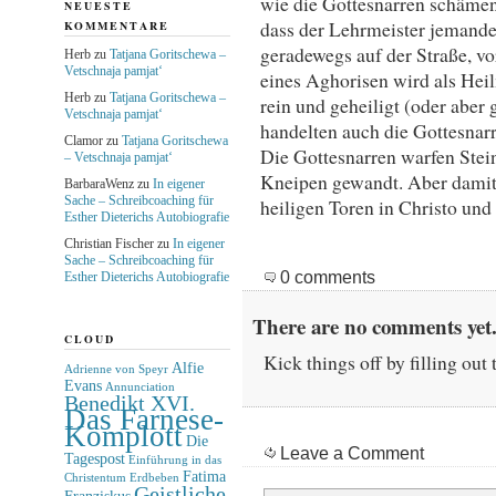
wie die Gottesnarren schämen
NEUESTE
dass der Lehrmeister jemanden
KOMMENTARE
geradewegs auf der Straße, vo
Herb
zu
Tatjana Goritschewa –
Vetschnaja pamjat‘
eines Aghorisen wird als Hei
Herb
zu
Tatjana Goritschewa –
rein und geheiligt (oder aber
Vetschnaja pamjat‘
handelten auch die Gottesnar
Clamor
zu
Tatjana Goritschewa
Die Gottesnarren warfen Stei
– Vetschnaja pamjat‘
Kneipen gewandt. Aber damit 
BarbaraWenz
zu
In eigener
Sache – Schreibcoaching für
heiligen Toren in Christo un
Esther Dieterichs Autobiografie
Christian Fischer
zu
In eigener
Sache – Schreibcoaching für
0 comments
Esther Dieterichs Autobiografie
There are no comments yet.
CLOUD
Kick things off by filling out
Alfie
Adrienne von Speyr
Evans
Annunciation
Benedikt XVI.
Das Farnese-
Komplott
Die
Leave a Comment
Tagespost
Einführung in das
Fatima
Christentum
Erdbeben
Geistliche
Franziskus