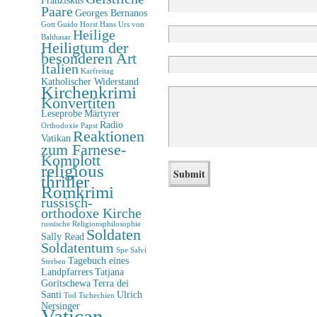
Paare
Georges Bernanos
Gott
Guido Horst
Hans Urs von
Heilige
Balthasar
Heiligtum der
besonderen Art
Italien
Karfreitag
Katholischer Widerstand
Kirchenkrimi
Konvertiten
Leseprobe
Märtyrer
Radio
Orthodoxie
Papst
Reaktionen
Vatikan
zum Farnese-
Komplott
religious
thriller
Romkrimi
russisch-
orthodoxe Kirche
russische Religionsphilosophie
Soldaten
Sally Read
Soldatentum
Spe Salvi
Tagebuch eines
Sterben
Landpfarrers
Tatjana
Goritschewa
Terra dei
Santi
Ulrich
Tod
Tschechien
Nersinger
Vatican-