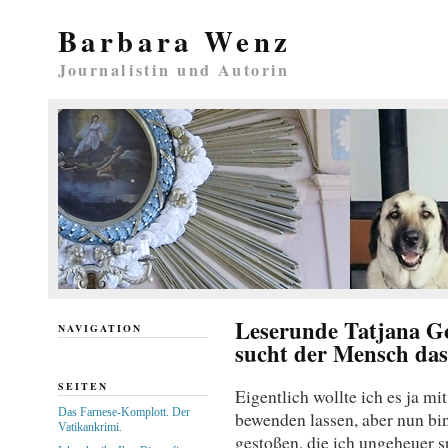
Barbara Wenz
Journalistin und Autorin
Leserunde Tatjana Go
NAVIGATION
sucht der Mensch da
SEITEN
Eigentlich wollte ich es ja m
Das Farnese-Komplott. Der
bewenden lassen, aber nun bin
Vatikankrimi.
gestoßen, die ich ungeheuer s