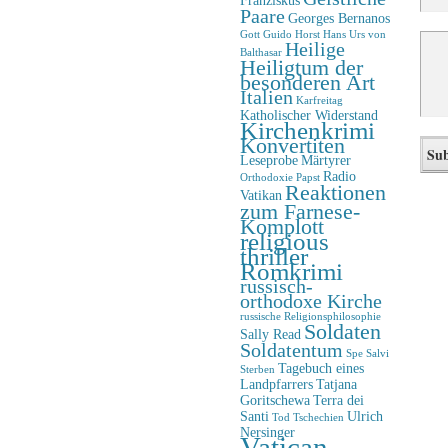
Paare
Georges Bernanos
Gott
Guido Horst
Hans Urs von
Heilige
Balthasar
Heiligtum der
besonderen Art
Italien
Karfreitag
Katholischer Widerstand
Kirchenkrimi
Konvertiten
Leseprobe
Märtyrer
Radio
Orthodoxie
Papst
Reaktionen
Vatikan
zum Farnese-
Komplott
religious
thriller
Romkrimi
russisch-
orthodoxe Kirche
russische Religionsphilosophie
Soldaten
Sally Read
Soldatentum
Spe Salvi
Tagebuch eines
Sterben
Landpfarrers
Tatjana
Goritschewa
Terra dei
Santi
Ulrich
Tod
Tschechien
Nersinger
Vatican-