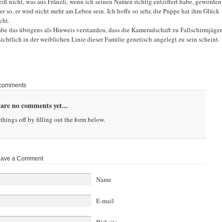
eiß nicht, was aus Fränzli, wenn ich seinen Namen richtig entziffert habe, geworden 
er so, er wird nicht mehr am Leben sein. Ich hoffe so sehr, die Puppe hat ihm Glück
cht.
abe das übrigens als Hinweis verstanden, dass die Kameradschaft zu Fallschirmjäge
sichtlich in der weiblichen Linie dieser Familie genetisch angelegt zu sein scheint.
comments
are no comments yet...
things off by filling out the form below.
ave a Comment
Name
E-mail
Website