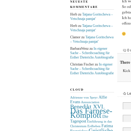
Ich w
NEUESTE
So od
KOMMENTARE
gebra
Herb
zu
Tatjana Goritschewa –
Ich h
Vetschnaja pamjat‘
offen
Herb
zu
Tatjana Goritschewa –
Vetschnaja pamjat‘
Clamor
zu
Tatjana Goritschewa
– Vetschnaja pamjat‘
BarbaraWenz
zu
In eigener
0 
Sache – Schreibcoaching für
Esther Dieterichs Autobiografie
There 
Christian Fischer
zu
In eigener
Sache – Schreibcoaching für
Kick 
Esther Dieterichs Autobiografie
CLOUD
Le
Alfie
Adrienne von Speyr
Evans
Annunciation
Benedikt XVI.
Das Farnese-
Komplott
Die
Tagespost
Einführung in das
Fatima
Christentum
Erdbeben
Geistliche
Franziskus