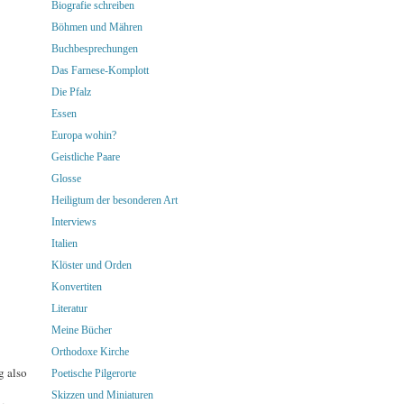
Biografie schreiben
Böhmen und Mähren
Buchbesprechungen
Das Farnese-Komplott
Die Pfalz
Essen
Europa wohin?
Geistliche Paare
Glosse
Heiligtum der besonderen Art
Interviews
Italien
Klöster und Orden
Konvertiten
Literatur
Meine Bücher
Orthodoxe Kirche
g also
Poetische Pilgerorte
Skizzen und Miniaturen