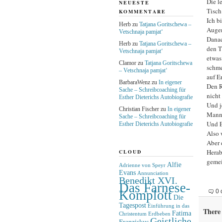
Die l
NEUESTE
Tisch
KOMMENTARE
Ich b
Herb
zu
Tatjana Goritschewa –
Augen
Vetschnaja pamjat‘
Danac
Herb
zu
Tatjana Goritschewa –
den T
Vetschnaja pamjat‘
etwas
Clamor
zu
Tatjana Goritschewa
schme
– Vetschnaja pamjat‘
auf E
BarbaraWenz
zu
In eigener
Den R
Sache – Schreibcoaching für
nicht
Esther Dieterichs Autobiografie
Und j
Christian Fischer
zu
In eigener
Mann 
Sache – Schreibcoaching für
Und E
Esther Dieterichs Autobiografie
Also 
Aber 
Herab
CLOUD
gemei
Alfie
Adrienne von Speyr
Evans
Annunciation
Benedikt XVI.
Das Farnese-
Komplott
0 
Die
Tagespost
Einführung in das
There 
Fatima
Christentum
Erdbeben
Geistliche
Franziskus