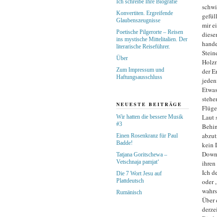
Ich schreibe Ihre Biografie
schwi
Konvertiten. Ergreifende
gefül
Glaubenszeugnisse
mir e
Poetische Pilgerorte – Reisen
diese
ins mystische Mittelitalien. Der
hande
literarische Reiseführer.
Stein
Über
Holzr
Zum Impressum und
der E
Haftungsausschluss
jeden
Etwas
stehe
NEUESTE BEITRÄGE
Flüge
Laut s
Wir hatten die bessere Musik
#3
Behin
abzut
Einen Rosenkranz für Paul
Badde!
kein 
Down-
Tatjana Goritschewa –
Vetschnaja pamjat‘
ihren
Ich d
Die 7 Wort Jesu auf
Plattdeutsch
oder „
wahrs
Rumänisch
Über 
derze