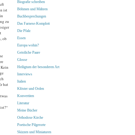
Biografie schreiben
uft
Böhmen und Mähren
n ist
in
Buchbesprechungen
ung zu
Das Farnese-Komplott
esiger
Die Pfalz
t
Essen
, ob
Europa wohin?
Geistliche Paare
he
Glosse
re
. Kein
Heiligtum der besonderen Art
ige
Interviews
ich
Italien
r hat
Klöster und Orden
etwas
Konvertiten
Literatur
ist?“
Meine Bücher
Orthodoxe Kirche
Poetische Pilgerorte
Skizzen und Miniaturen