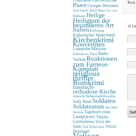
Kick 
Paare
Georges Bernanos
Gott
Guido Horst
Hans Urs von
Heilige
Balthasar
Heiligtum der
besonderen Art
Le
Italien
Karfreitag
Katholischer Widerstand
Kirchenkrimi
Konvertiten
Leseprobe
Märtyrer
Radio
Orthodoxie
Papst
Reaktionen
Vatikan
zum Farnese-
Komplott
religious
thriller
Romkrimi
russisch-
orthodoxe Kirche
russische Religionsphilosophie
Soldaten
Sally Read
Soldatentum
Spe Salvi
Tagebuch eines
Sterben
Landpfarrers
Tatjana
Goritschewa
Terra dei
Santi
Ulrich
Tod
Tschechien
Nersinger
Vatican-