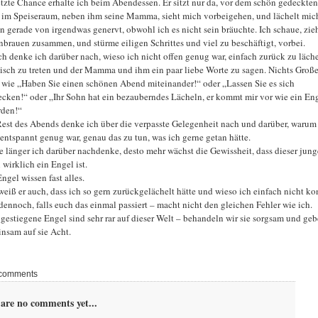
etzte Chance erhalte ich beim Abendessen. Er sitzt nur da, vor dem schön gedeckten
 im Speiseraum, neben ihm seine Mamma, sieht mich vorbeigehen, und lächelt mich
in gerade von irgendwas genervt, obwohl ich es nicht sein bräuchte. Ich schaue, zie
brauen zusammen, und stürme eiligen Schrittes und viel zu beschäftigt, vorbei.
h denke ich darüber nach, wieso ich nicht offen genug war, einfach zurück zu läche
isch zu treten und der Mamma und ihm ein paar liebe Worte zu sagen. Nichts Große
 wie „Haben Sie einen schönen Abend miteinander!“ oder „Lassen Sie es sich
cken!“ oder „Ihr Sohn hat ein bezauberndes Lächeln, er kommt mir vor wie ein En
rden!“
est des Abends denke ich über die verpasste Gelegenheit nach und darüber, warum
 entspannt genug war, genau das zu tun, was ich gerne getan hätte.
e länger ich darüber nachdenke, desto mehr wächst die Gewissheit, dass dieser jung
wirklich ein Engel ist.
ngel wissen fast alles.
weiß er auch, dass ich so gern zurückgelächelt hätte und wieso ich einfach nicht ko
dennoch, falls euch das einmal passiert – macht nicht den gleichen Fehler wie ich.
gestiegene Engel sind sehr rar auf dieser Welt – behandeln wir sie sorgsam und ge
nsam auf sie Acht.
comments
are no comments yet...