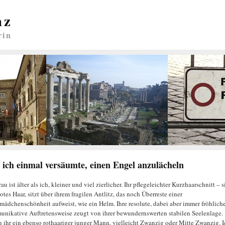
nz
rin
 ich einmal versäumte, einen Engel anzulächeln
au ist älter als ich, kleiner und viel zierlicher. Ihr pflegeleichter Kurzhaarschnitt – s
otes Haar, sitzt über ihrem fragilen Antlitz, das noch Überreste einer
mädchenschönheit aufweist, wie ein Helm. Ihre resolute, dabei aber immer fröhlich
nikative Auftretensweise zeugt von ihrer bewundernswerten stabilen Seelenlage.
 ihr ein ebenso rothaariger junger Mann, vielleicht Zwanzig oder Mitte Zwanzig. I