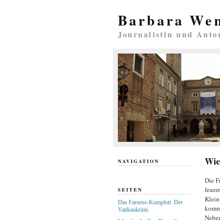
Barbara We
Journalistin und Auto
Wie
NAVIGATION
Die Fr
feuerr
SEITEN
Klein
Das Farnese-Komplott. Der
kommu
Vatikankrimi.
Neben