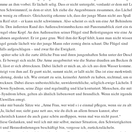
mme an ihm vorbei. Er lächelt selig. Dass er nicht untergeht, verdankt er dem mit L
lten Schwimmreif, in dem er sitzt. Ich ziehe die Augenbrauen zusammen, das Lächel
in wenig zu offensiv. Gleichzeitig erkenne ich, dass der junge Mann nicht aus Spaß 
m Reif sitzt – er kann nicht schwimmen. Also scheint es sich um eine Art Behinder
ln. Den äußersten Rand des Außenschwimmbeckens mit Panoramablick ziert ein ri
engel ohne Kopf. An den Außenseiten seiner Flügel sind Befestigungen wie eine Ar
ahmen angedeutet. Er ist ganz grau. Weil ihm der Kopf fehlt, kann man nicht wissen
ngel gerade lächelt wie der junge Mann oder zornig drein schaut. Die Flügel sind
falls aufgeschlagen – und zwar für die Ewigkeit.
 später sehe ich die zarte ältliche Frau und ihren jungenhaften Sohn unter der Dusc
n. Er bewegt sich nicht. Die Arme ausgebreitet wie die Statue draußen am Becken ih
l, lässt er sich abtrocknen. Dabei lächelt er mich an, als ich aus dem Wasser komme
teigt von ihm auf. Er gurrt nicht, summt nicht, er lallt nicht. Das ist eine merkwürd
derung, denke ich. Wie erstarrt zu sein, keinerlei Antrieb zu haben, nichtmal, um s
rocknen. Dabei dieses unbestechliche, unwiderstehliche, seliglich-ewige Lächeln. E
Down-Syndrom, seine Züge sind regelmäßig und klar konturiert. Menschen, die mit
Syndrom leben, gelten als ähnlich liebenswert und freundlich. Wenn nicht irgend
 Unwillen erregt.
enke mir banale Sätze wie „Arme Frau, wer wird s i e einmal pflegen, wenn sie zu alt 
Ja, lächel nur, sieht ganz nett aus, wie du dich an allem freuen kannst, aber
cheinlich kannst du auch ganz schön ausflippen, wenn mal was nicht passt.“
diese Gedanken, und weil ich mit mir selbst, meiner Situation, den Schwierigkeiten
it und Herausforderungen beschäftigt bin, vergesse ich, zurückzulächeln.