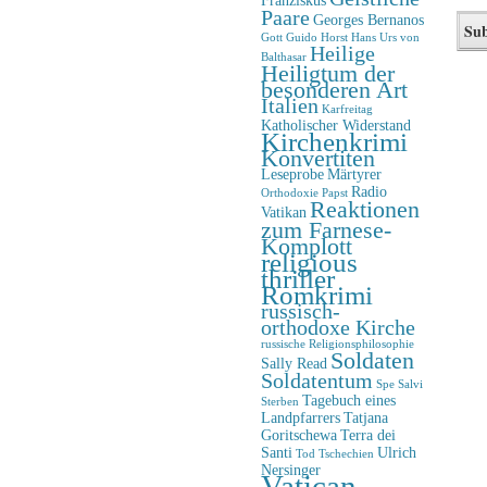
Paare
Georges Bernanos
Gott
Guido Horst
Hans Urs von
Heilige
Balthasar
Heiligtum der
besonderen Art
Italien
Karfreitag
Katholischer Widerstand
Kirchenkrimi
Konvertiten
Leseprobe
Märtyrer
Radio
Orthodoxie
Papst
Reaktionen
Vatikan
zum Farnese-
Komplott
religious
thriller
Romkrimi
russisch-
orthodoxe Kirche
russische Religionsphilosophie
Soldaten
Sally Read
Soldatentum
Spe Salvi
Tagebuch eines
Sterben
Landpfarrers
Tatjana
Goritschewa
Terra dei
Santi
Ulrich
Tod
Tschechien
Nersinger
Vatican-