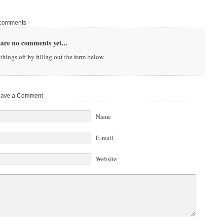
comments
are no comments yet...
things off by filling out the form below.
ave a Comment
Name
E-mail
Website