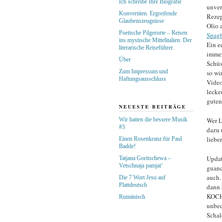
Ich schreibe Ihre Biografie
unver
Konvertiten. Ergreifende
Rezep
Glaubenszeugnisse
Olio 
Poetische Pilgerorte – Reisen
Spagh
ins mystische Mittelitalien. Der
Ein e
literarische Reiseführer.
immer
Über
Schüs
Zum Impressum und
so wi
Haftungsausschluss
Video
lecke
guten
NEUESTE BEITRÄGE
Wir hatten die bessere Musik
Wer L
#3
dazu 
liebe
Einen Rosenkranz für Paul
Badde!
Updat
Tatjana Goritschewa –
Vetschnaja pamjat‘
guanc
auch.
Die 7 Wort Jesu auf
Plattdeutsch
dann 
KOCHE
Rumänisch
unbed
Schal