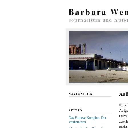
Barbara We
Journalistin und Auto
Aut
NAVIGATION
Kürzl
Aufge
SEITEN
Olive
Das Farnese-Komplott. Der
zusch
Vatikankrimi.
nicht