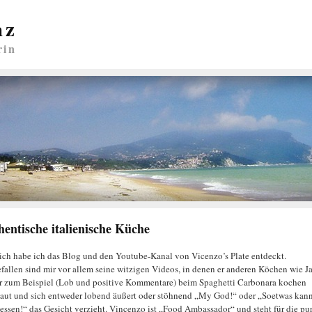
nz
rin
hentische italienische Küche
ich habe ich das Blog und den Youtube-Kanal von Vicenzo’s Plate entdeckt.
fallen sind mir vor allem seine witzigen Videos, in denen er anderen Köchen wie J
r zum Beispiel (Lob und positive Kommentare) beim Spaghetti Carbonara kochen
aut und sich entweder lobend äußert oder stöhnend „My God!“ oder „Soetwas kan
 essen!“ das Gesicht verzieht. Vincenzo ist „Food Ambassador“ und steht für die pur