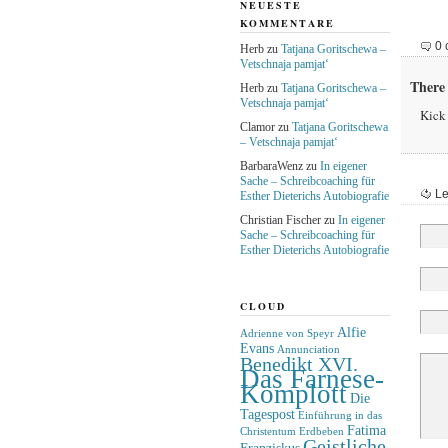
NEUESTE
KOMMENTARE
0 
Herb
zu
Tatjana Goritschewa –
Vetschnaja pamjat‘
There 
Herb
zu
Tatjana Goritschewa –
Vetschnaja pamjat‘
Kick 
Clamor
zu
Tatjana Goritschewa
– Vetschnaja pamjat‘
BarbaraWenz
zu
In eigener
Sache – Schreibcoaching für
Le
Esther Dieterichs Autobiografie
Christian Fischer
zu
In eigener
Sache – Schreibcoaching für
Esther Dieterichs Autobiografie
CLOUD
Alfie
Adrienne von Speyr
Evans
Annunciation
Benedikt XVI.
Das Farnese-
Komplott
Die
Tagespost
Einführung in das
Fatima
Christentum
Erdbeben
Geistliche
Franziskus