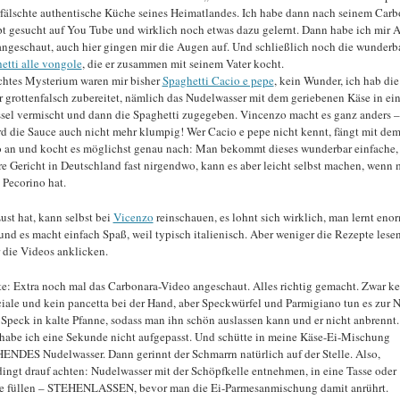
fälschte authentische Küche seines Heimatlandes. Ich habe dann nach seinem Carb
t gesucht auf You Tube und wirklich noch etwas dazu gelernt. Dann habe ich mir A
angeschaut, auch hier gingen mir die Augen auf. Und schließlich noch die wunderb
etti alle vongole
, die er zusammen mit seinem Vater kocht.
chtes Mysterium waren mir bisher
Spaghetti Cacio e pepe
, kein Wunder, ich hab die
 grottenfalsch zubereitet, nämlich das Nudelwasser mit dem geriebenen Käse in ein
sel vermischt und dann die Spaghetti zugegeben. Vincenzo macht es ganz anders 
rd die Sauce auch nicht mehr klumpig! Wer Cacio e pepe nicht kennt, fängt mit de
 an und kocht es möglichst genau nach: Man bekommt dieses wunderbar einfache,
re Gericht in Deutschland fast nirgendwo, kann es aber leicht selbst machen, wenn
 Pecorino hat.
ust hat, kann selbst bei
Vicenzo
reinschauen, es lohnt sich wirklich, man lernt eno
und es macht einfach Spaß, weil typisch italienisch. Aber weniger die Rezepte lesen
r die Videos anklicken.
e: Extra noch mal das Carbonara-Video angeschaut. Alles richtig gemacht. Zwar ke
iale und kein pancetta bei der Hand, aber Speckwürfel und Parmigiano tun es zur 
 Speck in kalte Pfanne, sodass man ihn schön auslassen kann und er nicht anbrennt
habe ich eine Sekunde nicht aufgepasst. Und schütte in meine Käse-Ei-Mischung
NDES Nudelwasser. Dann gerinnt der Schmarrn natürlich auf der Stelle. Also,
ingt drauf achten: Nudelwasser mit der Schöpfkelle entnehmen, in eine Tasse oder
e füllen – STEHENLASSEN, bevor man die Ei-Parmesanmischung damit anrührt.