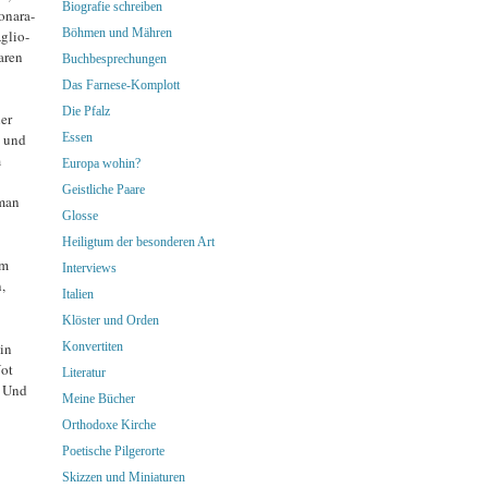
Biografie schreiben
onara-
Böhmen und Mähren
glio-
aren
Buchbesprechungen
Das Farnese-Komplott
Die Pfalz
er
Essen
– und
m
Europa wohin?
Geistliche Paare
 man
Glosse
Heiligtum der besonderen Art
rm
Interviews
,
Italien
Klöster und Orden
in
Konvertiten
Not
Literatur
. Und
Meine Bücher
Orthodoxe Kirche
Poetische Pilgerorte
Skizzen und Miniaturen