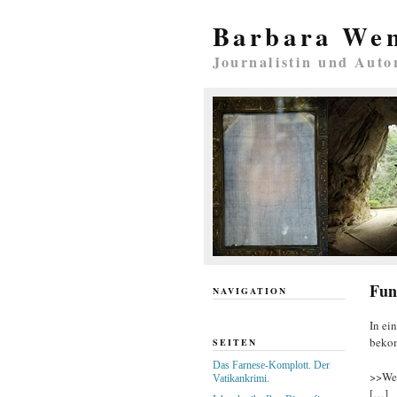
Barbara We
Journalistin und Auto
Fun
NAVIGATION
In ei
bekom
SEITEN
Das Farnese-Komplott. Der
>>Wen
Vatikankrimi.
[…]