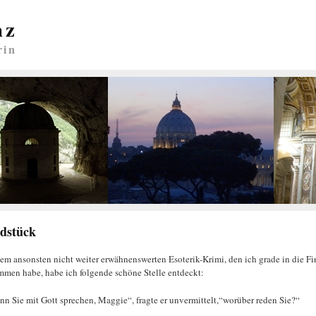
nz
rin
dstück
nem ansonsten nicht weiter erwähnenswerten Esoterik-Krimi, den ich grade in die Fi
men habe, habe ich folgende schöne Stelle entdeckt:
n Sie mit Gott sprechen, Maggie“, fragte er unvermittelt,“worüber reden Sie?“