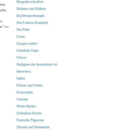
Biografie schreiben
über
Böhmen und Mähren
ache.
Buchbesprechungen
so
Das Farnese-Komplott
en.“<<
Die Pfalz
Essen
Europa wohin?
Geistliche Paare
Glosse
Heiligtum der besonderen Art
Interviews
Italien
Klöster und Orden
Konvertiten
Literatur
Meine Bücher
Orthodoxe Kirche
Poetische Pilgerorte
Skizzen und Miniaturen