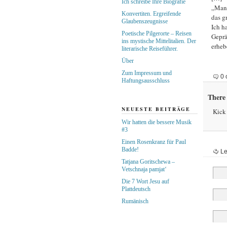
Ich schreibe Ihre Biografie
„Manc
Konvertiten. Ergreifende
das g
Glaubenszeugnisse
Ich h
Poetische Pilgerorte – Reisen
Geprä
ins mystische Mittelitalien. Der
erheb
literarische Reiseführer.
Über
Zum Impressum und
0 
Haftungsausschluss
There 
NEUESTE BEITRÄGE
Kick 
Wir hatten die bessere Musik
#3
Einen Rosenkranz für Paul
Badde!
Le
Tatjana Goritschewa –
Vetschnaja pamjat‘
Die 7 Wort Jesu auf
Plattdeutsch
Rumänisch