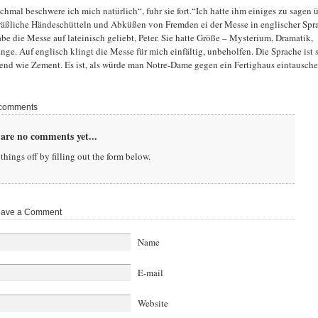
hmal beschwere ich mich natürlich“, fuhr sie fort.“Ich hatte ihm einiges zu sagen 
räßliche Händeschütteln und Abküßen von Fremden ei der Messe in englischer Spr
abe die Messe auf lateinisch geliebt, Peter. Sie hatte Größe – Mysterium, Dramatik,
nge. Auf englisch klingt die Messe für mich einfältig, unbeholfen. Die Sprache ist 
end wie Zement. Es ist, als würde man Notre-Dame gegen ein Fertighaus eintausch
comments
are no comments yet...
things off by filling out the form below.
ave a Comment
Name
E-mail
Website