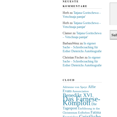
NEUESTE
KOMMENTARE
Herb
zu
Tatjana Goritschewa –
Vetschnaja pamjat‘
Herb
zu
Tatjana Goritschewa –
Vetschnaja pamjat‘
Clamor
zu
Tatjana Goritschewa
– Vetschnaja pamjat‘
BarbaraWenz
zu
In eigener
Sache – Schreibcoaching für
Esther Dieterichs Autobiografie
Christian Fischer
zu
In eigener
Sache – Schreibcoaching für
Esther Dieterichs Autobiografie
CLOUD
Alfie
Adrienne von Speyr
Evans
Annunciation
Benedikt XVI.
Das Farnese-
Komplott
Die
Tagespost
Einführung in das
Fatima
Christentum
Erdbeben
Geistliche
Franziskus