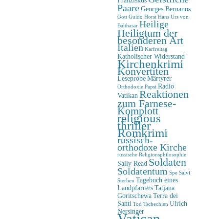
Paare
Georges Bernanos
Gott
Guido Horst
Hans Urs von
Heilige
Balthasar
Heiligtum der
besonderen Art
Italien
Karfreitag
Katholischer Widerstand
Kirchenkrimi
Konvertiten
Leseprobe
Märtyrer
Radio
Orthodoxie
Papst
Reaktionen
Vatikan
zum Farnese-
Komplott
religious
thriller
Romkrimi
russisch-
orthodoxe Kirche
russische Religionsphilosophie
Soldaten
Sally Read
Soldatentum
Spe Salvi
Tagebuch eines
Sterben
Landpfarrers
Tatjana
Goritschewa
Terra dei
Santi
Ulrich
Tod
Tschechien
Nersinger
Vatican-