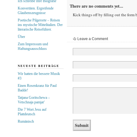
Ich schreibe Ihre Biografie
There are no comments yet...
Konvertiten. Ergreifende
Glaubenszeugnisse
Kick things off by filling out the form 
Poetische Pilgerorte – Reisen
ins mystische Mittelitalien. Der
literarische Reiseführer.
Über
Leave a Comment
Zum Impressum und
Haftungsausschluss
NEUESTE BEITRÄGE
Wir hatten die bessere Musik
#3
Einen Rosenkranz für Paul
Badde!
Tatjana Goritschewa –
Vetschnaja pamjat‘
Die 7 Wort Jesu auf
Plattdeutsch
Rumänisch