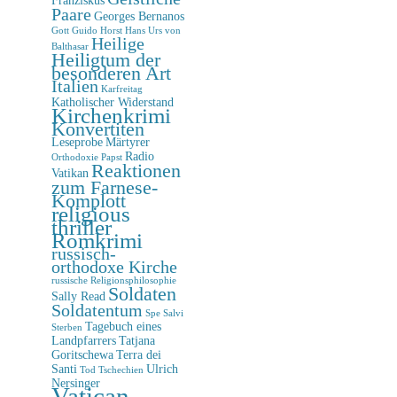
Paare
Georges Bernanos
Gott
Guido Horst
Hans Urs von
Heilige
Balthasar
Heiligtum der
besonderen Art
Italien
Karfreitag
Katholischer Widerstand
Kirchenkrimi
Konvertiten
Leseprobe
Märtyrer
Radio
Orthodoxie
Papst
Reaktionen
Vatikan
zum Farnese-
Komplott
religious
thriller
Romkrimi
russisch-
orthodoxe Kirche
russische Religionsphilosophie
Soldaten
Sally Read
Soldatentum
Spe Salvi
Tagebuch eines
Sterben
Landpfarrers
Tatjana
Goritschewa
Terra dei
Santi
Ulrich
Tod
Tschechien
Nersinger
Vatican-