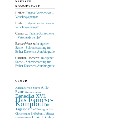
NEUESTE
KOMMENTARE
Herb
zu
Tatjana Goritschewa –
Vetschnaja pamjat‘
Herb
zu
Tatjana Goritschewa –
Vetschnaja pamjat‘
Clamor
zu
Tatjana Goritschewa
– Vetschnaja pamjat‘
BarbaraWenz
zu
In eigener
Sache – Schreibcoaching für
Esther Dieterichs Autobiografie
Christian Fischer
zu
In eigener
Sache – Schreibcoaching für
Esther Dieterichs Autobiografie
CLOUD
Alfie
Adrienne von Speyr
Evans
Annunciation
Benedikt XVI.
Das Farnese-
Komplott
Die
Tagespost
Einführung in das
Fatima
Christentum
Erdbeben
Geistliche
Franziskus