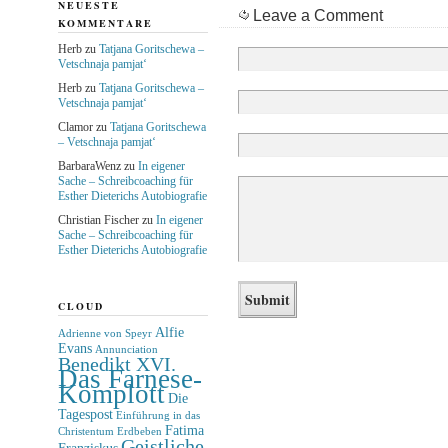
NEUESTE
Leave a Comment
KOMMENTARE
Herb
zu
Tatjana Goritschewa –
Vetschnaja pamjat‘
Herb
zu
Tatjana Goritschewa –
Vetschnaja pamjat‘
Clamor
zu
Tatjana Goritschewa
– Vetschnaja pamjat‘
BarbaraWenz
zu
In eigener
Sache – Schreibcoaching für
Esther Dieterichs Autobiografie
Christian Fischer
zu
In eigener
Sache – Schreibcoaching für
Esther Dieterichs Autobiografie
CLOUD
Alfie
Adrienne von Speyr
Evans
Annunciation
Benedikt XVI.
Das Farnese-
Komplott
Die
Tagespost
Einführung in das
Fatima
Christentum
Erdbeben
Geistliche
Franziskus