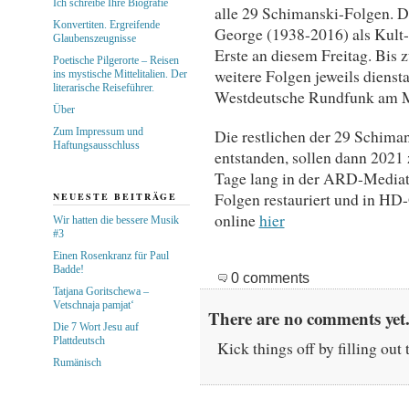
Ich schreibe Ihre Biografie
alle 29 Schimanski-Folgen. D
Konvertiten. Ergreifende
George (1938-2016) als Kult
Glaubenszeugnisse
Erste an diesem Freitag. Bis
Poetische Pilgerorte – Reisen
weitere Folgen jeweils diens
ins mystische Mittelitalien. Der
literarische Reiseführer.
Westdeutsche Rundfunk am Mo
Über
Zum Impressum und
Die restlichen der 29 Schiman
Haftungsausschluss
entstanden, sollen dann 2021 
Tage lang in der ARD-Mediat
Folgen restauriert und in HD-
NEUESTE BEITRÄGE
online
hier
Wir hatten die bessere Musik
#3
Einen Rosenkranz für Paul
Badde!
0 comments
Tatjana Goritschewa –
Vetschnaja pamjat‘
There are no comments yet.
Die 7 Wort Jesu auf
Plattdeutsch
Kick things off by filling out
Rumänisch