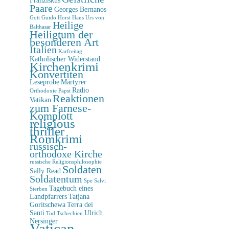
Paare
Georges Bernanos
Gott
Guido Horst
Hans Urs von
Heilige
Balthasar
Heiligtum der
besonderen Art
Italien
Karfreitag
Katholischer Widerstand
Kirchenkrimi
Konvertiten
Leseprobe
Märtyrer
Radio
Orthodoxie
Papst
Reaktionen
Vatikan
zum Farnese-
Komplott
religious
thriller
Romkrimi
russisch-
orthodoxe Kirche
russische Religionsphilosophie
Soldaten
Sally Read
Soldatentum
Spe Salvi
Tagebuch eines
Sterben
Landpfarrers
Tatjana
Goritschewa
Terra dei
Santi
Ulrich
Tod
Tschechien
Nersinger
Vatican-