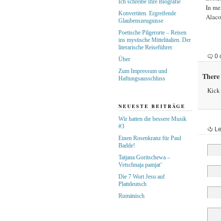
Ich schreibe Ihre Biografie
In me
Konvertiten. Ergreifende
Alaco
Glaubenszeugnisse
Poetische Pilgerorte – Reisen
ins mystische Mittelitalien. Der
literarische Reiseführer.
0 
Über
Zum Impressum und
There 
Haftungsausschluss
Kick 
NEUESTE BEITRÄGE
Wir hatten die bessere Musik
#3
Le
Einen Rosenkranz für Paul
Badde!
Tatjana Goritschewa –
Vetschnaja pamjat‘
Die 7 Wort Jesu auf
Plattdeutsch
Rumänisch