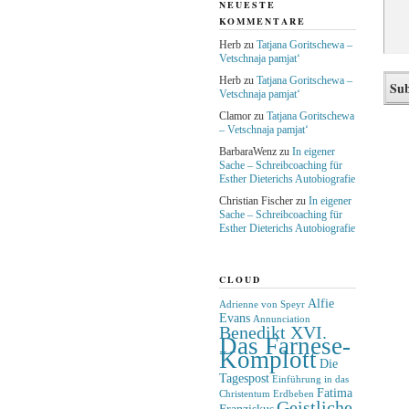
NEUESTE
KOMMENTARE
Herb
zu
Tatjana Goritschewa –
Vetschnaja pamjat‘
Herb
zu
Tatjana Goritschewa –
Vetschnaja pamjat‘
Clamor
zu
Tatjana Goritschewa
– Vetschnaja pamjat‘
BarbaraWenz
zu
In eigener
Sache – Schreibcoaching für
Esther Dieterichs Autobiografie
Christian Fischer
zu
In eigener
Sache – Schreibcoaching für
Esther Dieterichs Autobiografie
CLOUD
Alfie
Adrienne von Speyr
Evans
Annunciation
Benedikt XVI.
Das Farnese-
Komplott
Die
Tagespost
Einführung in das
Fatima
Christentum
Erdbeben
Geistliche
Franziskus