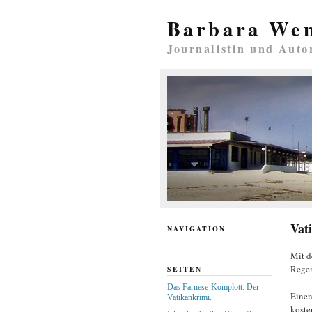
Barbara We
Journalistin und Auto
Vat
NAVIGATION
Mit d
Rege
SEITEN
Das Farnese-Komplott. Der
Einen
Vatikankrimi.
koste