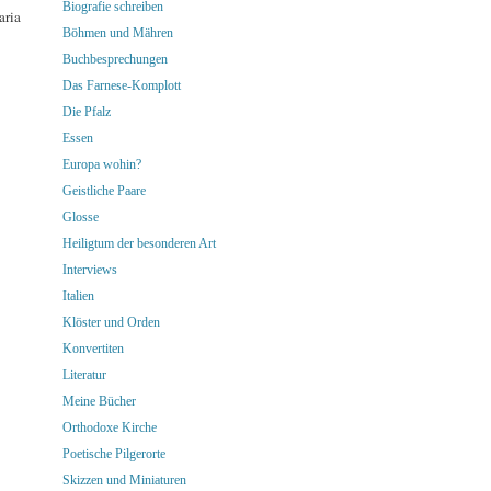
Biografie schreiben
aria
Böhmen und Mähren
Buchbesprechungen
Das Farnese-Komplott
Die Pfalz
Essen
Europa wohin?
Geistliche Paare
Glosse
Heiligtum der besonderen Art
Interviews
Italien
Klöster und Orden
Konvertiten
Literatur
Meine Bücher
Orthodoxe Kirche
Poetische Pilgerorte
Skizzen und Miniaturen