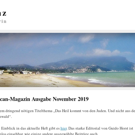
nz
rin
ican-Magazin Ausgabe November 2019
em dringend nötigen Titelthema „Das Heil kommt von den Juden. Und nicht aus d
nwald“.
 Einblick in das aktuelle Heft gibt es
hier
. Das starke Editorial von Guido Horst ist
nlos einsehbar, wie einige andere ausgewählte Beiträge auch.