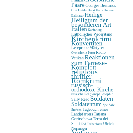
Paare
Georges Bernanos
Gott
Guido Horst
Hans Urs von
Heilige
Balthasar
Heiligtum der
besonderen Art
Italien
Karfreitag
Katholischer Widerstand
Kirchenkrimi
Konvertiten
Leseprobe
Märtyrer
Radio
Orthodoxie
Papst
Reaktionen
Vatikan
zum Farnese-
Komplott
religious
thriller
Romkrimi
russisch-
orthodoxe Kirche
russische Religionsphilosophie
Soldaten
Sally Read
Soldatentum
Spe Salvi
Tagebuch eines
Sterben
Landpfarrers
Tatjana
Goritschewa
Terra dei
Santi
Ulrich
Tod
Tschechien
Nersinger
Vatican-