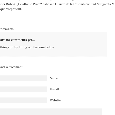
iner Rubrik „Geistliche Paare“ habe ich Claude de la Colombière und Margareta M
que vorgestellt.
comments
are no comments yet...
things off by filling out the form below.
ave a Comment
Name
E-mail
Website