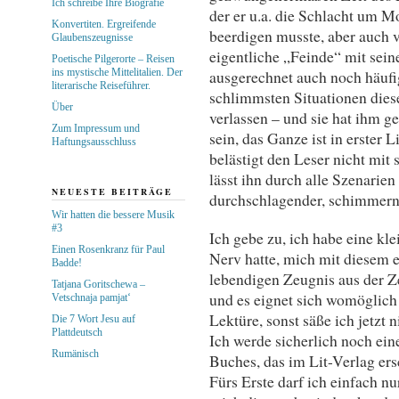
Ich schreibe Ihre Biografie
der er u.a. die Schlacht um 
Konvertiten. Ergreifende
beerdigen musste, aber auch 
Glaubenszeugnisse
eigentliche „Feinde“ mit sei
Poetische Pilgerorte – Reisen
ins mystische Mittelitalien. Der
ausgerechnet auch noch häufig 
literarische Reiseführer.
schlimmsten Situationen diese
Über
verlassen – und sie hat ihm g
Zum Impressum und
sein, das Ganze ist in erster 
Haftungsausschluss
belästigt den Leser nicht mit
lässt ihn durch alle Szenarien
NEUESTE BEITRÄGE
durchschlagender, schimmern
Wir hatten die bessere Musik
#3
Ich gebe zu, ich habe eine kle
Einen Rosenkranz für Paul
Nerv hatte, mich mit diesem 
Badde!
lebendigen Zeugnis aus der Z
Tatjana Goritschewa –
und es eignet sich womöglich 
Vetschnaja pamjat‘
Lektüre, sonst säße ich jetzt 
Die 7 Wort Jesu auf
Plattdeutsch
Ich werde sicherlich noch ein
Rumänisch
Buches, das im Lit-Verlag ers
Fürs Erste darf ich einfach n