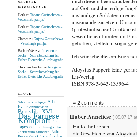
mich diesem beeindruckenden 
NEUESTE
auf Gott und die heilige Jung
KOMMENTARE
anständigen Soldaten in einer
Herb
zu
Tatjana Goritschewa –
Vetschnaja pamjat‘
auseinanderzusetzen. Umsome
Herb
zu
Tatjana Goritschewa –
(protestantischen) Großonkel e
Vetschnaja pamjat‘
wesentlichen Fronten im Eins
Clamor
zu
Tatjana Goritschewa
geholfen, vielleicht sogar gere
– Vetschnaja pamjat‘
BarbaraWenz
zu
In eigener
Ich wünsche diesem Buch noch
Sache – Schreibcoaching für
Esther Dieterichs Autobiografie
Christian Fischer
zu
In eigener
Aloysius Pappert: Eine gerau
Sache – Schreibcoaching für
Lit-Verlag
Esther Dieterichs Autobiografie
ISBN 978-3-643-13596-4
CLOUD
Alfie
2 comments
Adrienne von Speyr
Evans
Annunciation
Benedikt XVI.
Das Farnese-
Huber Anneliese
{ 05.07.17 at
Komplott
Die
Hallo Ihr Lieben,
Tagespost
Einführung in das
Fatima
die Geschichte von Aloysius 
Christentum
Erdbeben
Geistliche
Franziskus