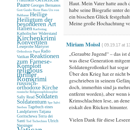
Haut. Mein Vater hatte auch 
Paare
Georges Bernanos
habe seine Biografie unter 
Gott
Guido Horst
Hans Urs von
Heilige
ein bisschen Glück festgehalt
Balthasar
Heiligtum der
Meine große Hochachtung vor
besonderen Art
Italien
Karfreitag
Katholischer Widerstand
Kirchenkrimi
Konvertiten
Miriam Moissl
{ 09.19.17 at 1
Leseprobe
Märtyrer
Radio
Orthodoxie
Papst
„Geraubte Jugend“ – das ist 
Reaktionen
Vatikan
was diese Generation mitgem
zum Farnese-
Komplott
Soldatengroßonkel hat sogar
religious
Über den Krieg hat er nicht b
thriller
Romkrimi
geschrieben in seinem Gefäng
russisch-
doch, immerhin sind ja mehre
orthodoxe Kirche
entfernt worden), aber wenn i
russische Religionsphilosophie
Soldaten
Sally Read
Krimschlachten lese, an denen 
Soldatentum
Spe Salvi
eiskalt den Rücken hinunter.
Tagebuch eines
Sterben
Landpfarrers
Tatjana
Goritschewa
Terra dei
Vielen Dank für diese Lesee
Santi
Ulrich
Tod
Tschechien
Nersinger
Vatican-