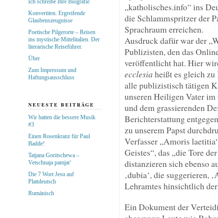
Ich schreibe Ihre Biografie
„katholisches.info“ ins De
Konvertiten. Ergreifende
die Schlammspritzer der P
Glaubenszeugnisse
Sprachraum erreichen.
Poetische Pilgerorte – Reisen
Ausdruck dafür war der „
ins mystische Mittelitalien. Der
literarische Reiseführer.
Publizisten, den das Onli
Über
veröffentlicht hat. Hier wir
Zum Impressum und
ecclesia
heißt es gleich zu
Haftungsausschluss
alle publizistisch tätigen
unseren Heiligen Vater im 
NEUESTE BEITRÄGE
und dem grassierenden Def
Berichterstattung entgege
Wir hatten die bessere Musik
#3
zu unserem Papst durchdru
Einen Rosenkranz für Paul
Verfasser „Amoris laetitia
Badde!
Geistes“, das „die Tore de
Tatjana Goritschewa –
distanzieren sich ebenso 
Vetschnaja pamjat‘
‚dubia‘, die suggerieren, ‚
Die 7 Wort Jesu auf
Plattdeutsch
Lehramtes hinsichtlich der
Rumänisch
Ein Dokument der Verteidig
aber wenn Leute wie Rober