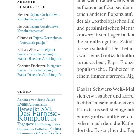
NEUESTE
aufbauen, auf den sie dann
KOMMENTARE
einen anderen Popanz auf,
Herb
zu
Tatjana Goritschewa –
Vetschnaja pamjat‘
der als „pathologisches 
und pessimistischen Mental
Herb
zu
Tatjana Goritschewa –
Vetschnaja pamjat‘
konservativen Lager in den
Clamor
zu
Tatjana Goritschewa
die nur allzu gut ins Zeit
– Vetschnaja pamjat‘
passen scheint“. Der Feind
BarbaraWenz
zu
In eigener
zwar „eine Großzahl kathol
Sache – Schreibcoaching für
Esther Dieterichs Autobiografie
zurückscheut, Papst Franzi
Christian Fischer
zu
In eigener
populistische „Einheizer i
Sache – Schreibcoaching für
einem immer starreren Ri
Esther Dieterichs Autobiografie
Das ist Schwarz-Weiß-Maler
CLOUD
sich etwa sauber und korre
Alfie
Adrienne von Speyr
laetitia“ auseinandersetzen
Evans
Annunciation
Benedikt XVI.
Franziskus selbst eingelad
Das Farnese-
einige grobschnittig veran
Komplott
Die
geben, nach dem die Kathol
Tagespost
Einführung in das
Fatima
dort die Bösen, hier die Pap
Christentum
Erdbeben
Geistliche
Franziskus