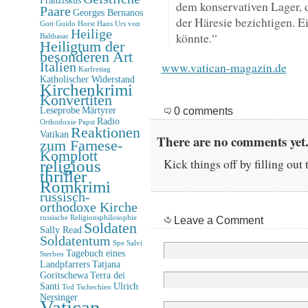
dem konservativen Lager, d
Paare
Georges Bernanos
der Häresie bezichtigen. Ei
Gott
Guido Horst
Hans Urs von
Heilige
könnte.“
Balthasar
Heiligtum der
besonderen Art
Italien
www.vatican-magazin.de
Karfreitag
Katholischer Widerstand
Kirchenkrimi
Konvertiten
Leseprobe
Märtyrer
0 comments
Radio
Orthodoxie
Papst
Reaktionen
Vatikan
There are no comments yet.
zum Farnese-
Komplott
Kick things off by filling out
religious
thriller
Romkrimi
russisch-
orthodoxe Kirche
Leave a Comment
russische Religionsphilosophie
Soldaten
Sally Read
Soldatentum
Spe Salvi
Tagebuch eines
Sterben
Landpfarrers
Tatjana
Goritschewa
Terra dei
Santi
Ulrich
Tod
Tschechien
Nersinger
Vatican-