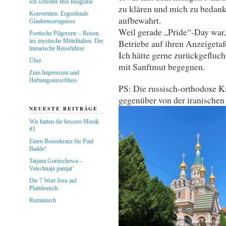
Ich schreibe Ihre Biografie
zu klären und mich zu bedank
Konvertiten. Ergreifende
aufbewahrt.
Glaubenszeugnisse
Weil gerade „Pride“-Day war
Poetische Pilgerorte – Reisen
ins mystische Mittelitalien. Der
Betriebe auf ihren Anzeigetaf
literarische Reiseführer.
Ich hätte gerne zurückgefluch
Über
mit Sanftmut begegnen.
Zum Impressum und
Haftungsausschluss
PS: Die russisch-orthodoxe K
gegenüber von der iranischen B
NEUESTE BEITRÄGE
Wir hatten die bessere Musik
#3
Einen Rosenkranz für Paul
Badde!
Tatjana Goritschewa –
Vetschnaja pamjat‘
Die 7 Wort Jesu auf
Plattdeutsch
Rumänisch