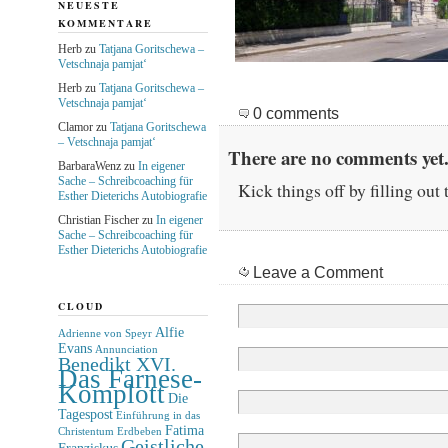
NEUESTE
KOMMENTARE
Herb
zu
Tatjana Goritschewa –
Vetschnaja pamjat‘
Herb
zu
Tatjana Goritschewa –
Vetschnaja pamjat‘
0 comments
Clamor
zu
Tatjana Goritschewa
– Vetschnaja pamjat‘
There are no comments yet.
BarbaraWenz
zu
In eigener
Sache – Schreibcoaching für
Kick things off by filling out
Esther Dieterichs Autobiografie
Christian Fischer
zu
In eigener
Sache – Schreibcoaching für
Esther Dieterichs Autobiografie
Leave a Comment
CLOUD
Alfie
Adrienne von Speyr
Evans
Annunciation
Benedikt XVI.
Das Farnese-
Komplott
Die
Tagespost
Einführung in das
Fatima
Christentum
Erdbeben
Geistliche
Franziskus