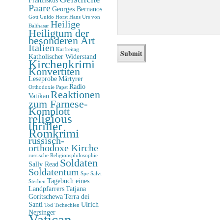
Paare
Georges Bernanos
Gott
Guido Horst
Hans Urs von
Heilige
Balthasar
Heiligtum der
besonderen Art
Italien
Karfreitag
Katholischer Widerstand
Kirchenkrimi
Konvertiten
Leseprobe
Märtyrer
Radio
Orthodoxie
Papst
Reaktionen
Vatikan
zum Farnese-
Komplott
religious
thriller
Romkrimi
russisch-
orthodoxe Kirche
russische Religionsphilosophie
Soldaten
Sally Read
Soldatentum
Spe Salvi
Tagebuch eines
Sterben
Landpfarrers
Tatjana
Goritschewa
Terra dei
Santi
Ulrich
Tod
Tschechien
Nersinger
Vatican-