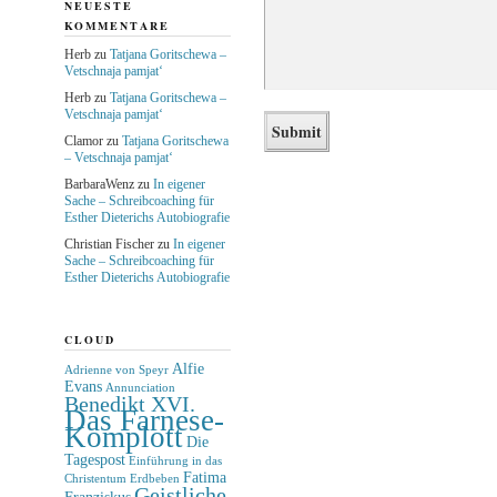
NEUESTE
KOMMENTARE
Herb
zu
Tatjana Goritschewa –
Vetschnaja pamjat‘
Herb
zu
Tatjana Goritschewa –
Vetschnaja pamjat‘
Clamor
zu
Tatjana Goritschewa
– Vetschnaja pamjat‘
BarbaraWenz
zu
In eigener
Sache – Schreibcoaching für
Esther Dieterichs Autobiografie
Christian Fischer
zu
In eigener
Sache – Schreibcoaching für
Esther Dieterichs Autobiografie
CLOUD
Alfie
Adrienne von Speyr
Evans
Annunciation
Benedikt XVI.
Das Farnese-
Komplott
Die
Tagespost
Einführung in das
Fatima
Christentum
Erdbeben
Geistliche
Franziskus