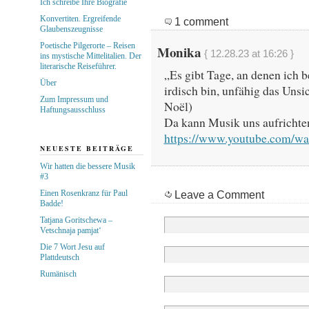
Ich schreibe Ihre Biografie
Konvertiten. Ergreifende
1 comment
Glaubenszeugnisse
Poetische Pilgerorte – Reisen
Monika
{ 12.28.23 at 16:26 }
ins mystische Mittelitalien. Der
literarische Reiseführer.
„Es gibt Tage, an denen ich b
Über
irdisch bin, unfähig das Unsi
Zum Impressum und
Noël)
Haftungsausschluss
Da kann Musik uns aufricht
https://www.youtube.com/w
NEUESTE BEITRÄGE
Wir hatten die bessere Musik
#3
Einen Rosenkranz für Paul
Leave a Comment
Badde!
Tatjana Goritschewa –
Vetschnaja pamjat‘
Die 7 Wort Jesu auf
Plattdeutsch
Rumänisch