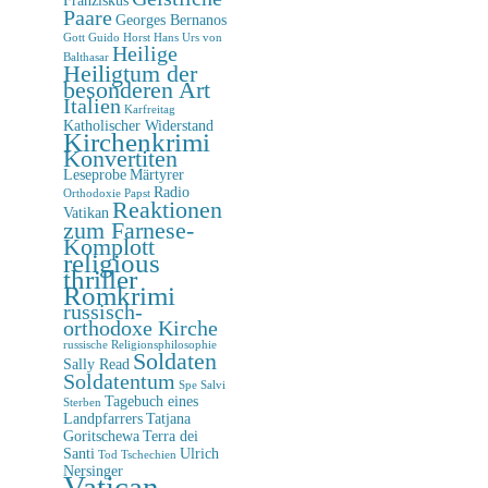
Paare
Georges Bernanos
Gott
Guido Horst
Hans Urs von
Heilige
Balthasar
Heiligtum der
besonderen Art
Italien
Karfreitag
Katholischer Widerstand
Kirchenkrimi
Konvertiten
Leseprobe
Märtyrer
Radio
Orthodoxie
Papst
Reaktionen
Vatikan
zum Farnese-
Komplott
religious
thriller
Romkrimi
russisch-
orthodoxe Kirche
russische Religionsphilosophie
Soldaten
Sally Read
Soldatentum
Spe Salvi
Tagebuch eines
Sterben
Landpfarrers
Tatjana
Goritschewa
Terra dei
Santi
Ulrich
Tod
Tschechien
Nersinger
Vatican-