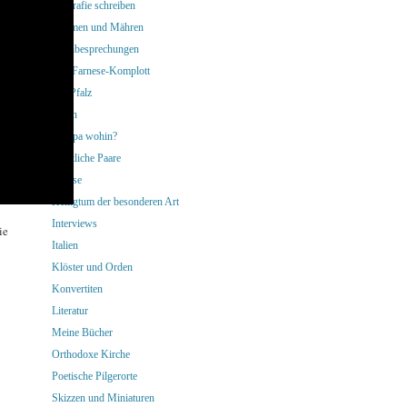
Biografie schreiben
Böhmen und Mähren
Buchbesprechungen
Das Farnese-Komplott
Die Pfalz
Essen
Europa wohin?
Geistliche Paare
Glosse
Heiligtum der besonderen Art
Interviews
ie
Italien
Klöster und Orden
Konvertiten
Literatur
Meine Bücher
Orthodoxe Kirche
Poetische Pilgerorte
Skizzen und Miniaturen