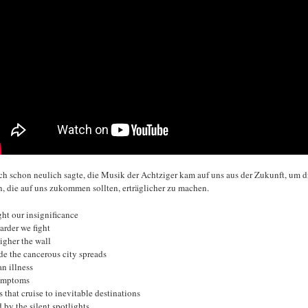
ch schon neulich sagte, die Musik der Achtziger kam auf uns aus der Zukunft, um d
n, die auf uns zukommen sollten, erträglicher zu machen.
ght our insignificance
arder we fight
igher the wall
de the cancerous city spreads
an illness
symptoms
s that cruise to inevitable destinations
 by the silent spotlights