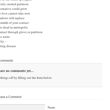
ciety created paranoia
ternative could grow
 love cannot take root
adows will replace
armth of your contact
is dead in metropolis
ontact through glove or partition
a waste
ity –
ting disease
comments
are no comments yet...
things off by filling out the form below.
ave a Comment
Name