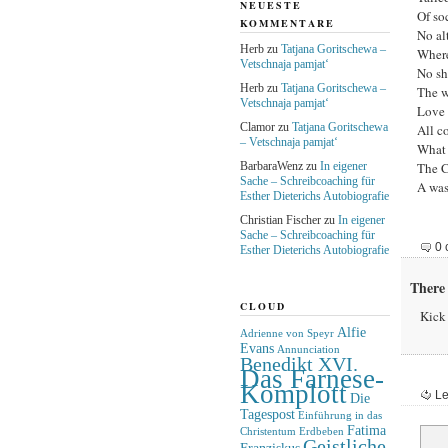
NEUESTE
Of so
KOMMENTARE
No al
Herb
zu
Tatjana Goritschewa –
Where
Vetschnaja pamjat‘
No sh
Herb
zu
Tatjana Goritschewa –
The w
Vetschnaja pamjat‘
Love 
Clamor
zu
Tatjana Goritschewa
All c
– Vetschnaja pamjat‘
What 
BarbaraWenz
zu
In eigener
The C
Sache – Schreibcoaching für
A was
Esther Dieterichs Autobiografie
Christian Fischer
zu
In eigener
Sache – Schreibcoaching für
0 
Esther Dieterichs Autobiografie
There 
CLOUD
Kick 
Alfie
Adrienne von Speyr
Evans
Annunciation
Benedikt XVI.
Das Farnese-
Komplott
Le
Die
Tagespost
Einführung in das
Fatima
Christentum
Erdbeben
Geistliche
Franziskus