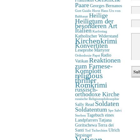
Paare
Georges Bernanos
Gott
Guido Horst
Hans Urs von
Heilige
Balthasar
Heiligtum der
besonderen Art
Italien
Karfreitag
Katholischer Widerstand
Kirchenkrimi
Konvertiten
Leseprobe
Märtyrer
Radio
Orthodoxie
Papst
Reaktionen
Vatikan
zum Farnese-
Komplott
religious
thriller
Romkrimi
russisch-
orthodoxe Kirche
russische Religionsphilosophie
Soldaten
Sally Read
Soldatentum
Spe Salvi
Tagebuch eines
Sterben
Landpfarrers
Tatjana
Goritschewa
Terra dei
Santi
Ulrich
Tod
Tschechien
Nersinger
Vatican-