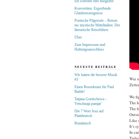
Ich schreibe Ihre Biografie
Konvertiten. Ergreifende
Glaubenszeugnisse
Poetische Pilgerorte – Reisen
ins mystische Mittelitalien. Der
literarische Reiseführer.
Über
Zum Impressum und
Haftungsausschluss
NEUESTE BEITRÄGE
Wir hatten die bessere Musik
Wie i
#3
Zeite
Einen Rosenkranz für Paul
Badde!
We fi
Tatjana Goritschewa –
The h
Vetschnaja pamjat‘
The h
Die 7 Wort Jesu auf
Outsi
Plattdeutsch
Like 
Rumänisch
It’s 
In car
Tailed