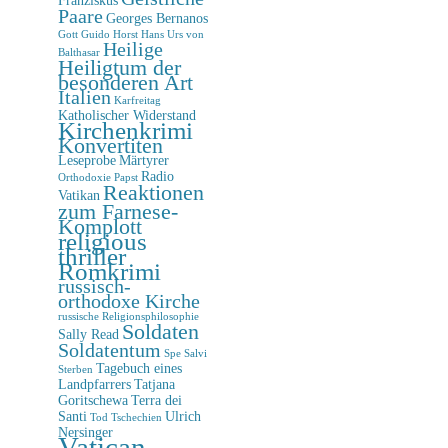
Paare
Georges Bernanos
Gott
Guido Horst
Hans Urs von
Heilige
Balthasar
Heiligtum der
besonderen Art
Italien
Karfreitag
Katholischer Widerstand
Kirchenkrimi
Konvertiten
Leseprobe
Märtyrer
Radio
Orthodoxie
Papst
Reaktionen
Vatikan
zum Farnese-
Komplott
religious
thriller
Romkrimi
russisch-
orthodoxe Kirche
russische Religionsphilosophie
Soldaten
Sally Read
Soldatentum
Spe Salvi
Tagebuch eines
Sterben
Landpfarrers
Tatjana
Goritschewa
Terra dei
Santi
Ulrich
Tod
Tschechien
Nersinger
Vatican-