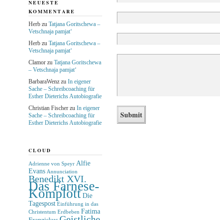
NEUESTE
KOMMENTARE
Herb
zu
Tatjana Goritschewa –
Vetschnaja pamjat‘
Herb
zu
Tatjana Goritschewa –
Vetschnaja pamjat‘
Clamor
zu
Tatjana Goritschewa
– Vetschnaja pamjat‘
BarbaraWenz
zu
In eigener
Sache – Schreibcoaching für
Esther Dieterichs Autobiografie
Christian Fischer
zu
In eigener
Sache – Schreibcoaching für
Esther Dieterichs Autobiografie
CLOUD
Alfie
Adrienne von Speyr
Evans
Annunciation
Benedikt XVI.
Das Farnese-
Komplott
Die
Tagespost
Einführung in das
Fatima
Christentum
Erdbeben
Geistliche
Franziskus