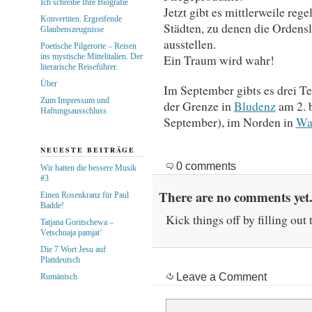
Ich schreibe Ihre Biografie
Jetzt gibt es mittlerweile re
Konvertiten. Ergreifende
Städten, zu denen die Ordensl
Glaubenszeugnisse
ausstellen.
Poetische Pilgerorte – Reisen
ins mystische Mittelitalien. Der
Ein Traum wird wahr!
literarische Reiseführer.
Über
Im September gibts es drei Te
Zum Impressum und
der Grenze in
Bludenz
am 2. b
Haftungsausschluss
September), im Norden in
Wa
NEUESTE BEITRÄGE
0 comments
Wir hatten die bessere Musik
#3
There are no comments yet.
Einen Rosenkranz für Paul
Badde!
Kick things off by filling out
Tatjana Goritschewa –
Vetschnaja pamjat‘
Die 7 Wort Jesu auf
Plattdeutsch
Leave a Comment
Rumänisch