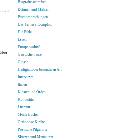
Biografie schreiben
Böhmen und Mähren
in den
Buchbesprechungen
Das Farnese-Komplott
Die Pfalz
Essen
Europa wohin?
 über
Geistliche Paare
Glosse
Heiligtum der besonderen Art
Interviews
Italien
Klöster und Orden
Konvertiten
Literatur
Meine Bücher
Orthodoxe Kirche
Poetische Pilgerorte
Skizzen und Miniaturen