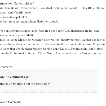
pringe vom Gartenstuhl auf.
t die leuchtende „Perlenkette“, Elon Musk zieht gerade wieder 30 bis 40 Satelliten 
 durch den Nachthimmel.
estaune das Spektakel.
es lässt mich mit gemischten Gefühlen zurück.
öre von Verdunkelungsplänen, wodurch der Begriff „Dunkeldeutschland“ eine
essante neue Nuance erhält.
falls, so lange Musk sein Geschäft noch weiter lukrativ betreibt, werden wir gewiss
net verfügen, das noch schneller ist, aber eventuell nicht mehr über Strom für unsere
r. Aber über den dunklen Städten werden dann Musks „Perlenketten“ am Himmel
ten, die für Internet in Indien, China, Saudi-Arabien und den USA sorgen werden.
comments
are no comments yet...
things off by filling out the form below.
ave a Comment