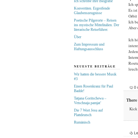
Ich schreibe Ihre Biografie
Ich s
Konvertiten. Ergreifende
Es is
Glaubenszeugnisse
Orbit
Poetische Pilgerorte – Reisen
Ich b
ins mystische Mittelitalien. Der
Aber 
literarische Reiseführer.
Über
Ich h
Zum Impressum und
inter
Haftungsausschluss
Jeden
Inter
Route
NEUESTE BEITRÄGE
leuch
Wir hatten die bessere Musik
#3
Einen Rosenkranz für Paul
0 
Badde!
Tatjana Goritschewa –
There 
Vetschnaja pamjat‘
Kick 
Die 7 Wort Jesu auf
Plattdeutsch
Rumänisch
Le