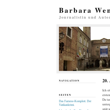
Barbara We
Journalistin und Auto
20.
NAVIGATION
Ich s
ersten
SEITEN
Da ta
Das Farnese-Komplott. Der
unter
Vatikankrimi.
spät 