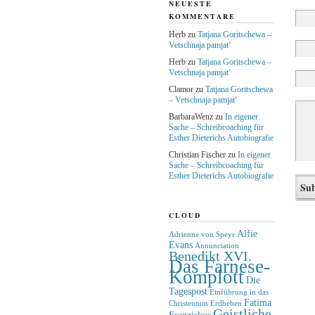
NEUESTE
KOMMENTARE
Herb
zu
Tatjana Goritschewa –
Vetschnaja pamjat‘
Herb
zu
Tatjana Goritschewa –
Vetschnaja pamjat‘
Clamor
zu
Tatjana Goritschewa
– Vetschnaja pamjat‘
BarbaraWenz
zu
In eigener
Sache – Schreibcoaching für
Esther Dieterichs Autobiografie
Christian Fischer
zu
In eigener
Sache – Schreibcoaching für
Esther Dieterichs Autobiografie
CLOUD
Alfie
Adrienne von Speyr
Evans
Annunciation
Benedikt XVI.
Das Farnese-
Komplott
Die
Tagespost
Einführung in das
Fatima
Christentum
Erdbeben
Geistliche
Franziskus