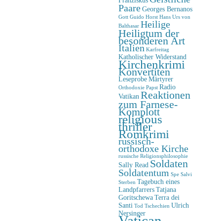
Paare
Georges Bernanos
Gott
Guido Horst
Hans Urs von
Heilige
Balthasar
Heiligtum der
besonderen Art
Italien
Karfreitag
Katholischer Widerstand
Kirchenkrimi
Konvertiten
Leseprobe
Märtyrer
Radio
Orthodoxie
Papst
Reaktionen
Vatikan
zum Farnese-
Komplott
religious
thriller
Romkrimi
russisch-
orthodoxe Kirche
russische Religionsphilosophie
Soldaten
Sally Read
Soldatentum
Spe Salvi
Tagebuch eines
Sterben
Landpfarrers
Tatjana
Goritschewa
Terra dei
Santi
Ulrich
Tod
Tschechien
Nersinger
Vatican-