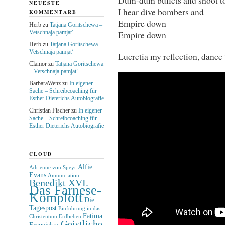
NEUESTE
I hear dive bombers and
KOMMENTARE
Empire down
Herb
zu
Tatjana Goritschewa –
Vetschnaja pamjat‘
Empire down
Herb
zu
Tatjana Goritschewa –
Vetschnaja pamjat‘
Lucretia my reflection, dance
Clamor
zu
Tatjana Goritschewa
– Vetschnaja pamjat‘
BarbaraWenz
zu
In eigener
Sache – Schreibcoaching für
Esther Dieterichs Autobiografie
Christian Fischer
zu
In eigener
Sache – Schreibcoaching für
Esther Dieterichs Autobiografie
CLOUD
Alfie
Adrienne von Speyr
Evans
Annunciation
Benedikt XVI.
Das Farnese-
Komplott
Die
Tagespost
Einführung in das
Fatima
Christentum
Erdbeben
Geistliche
Franziskus