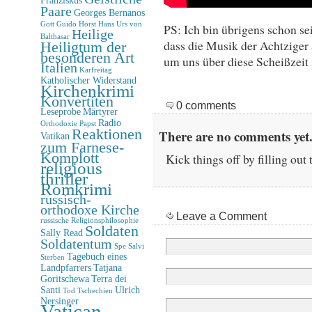
Paare
Georges Bernanos
Gott
Guido Horst
Hans Urs von
PS: Ich bin übrigens schon sei
Heilige
Balthasar
dass die Musik der Achtziger 
Heiligtum der
besonderen Art
um uns über diese Scheißzeit 
Italien
Karfreitag
Katholischer Widerstand
Kirchenkrimi
Konvertiten
0 comments
Leseprobe
Märtyrer
Radio
Orthodoxie
Papst
Reaktionen
There are no comments yet.
Vatikan
zum Farnese-
Komplott
Kick things off by filling out
religious
thriller
Romkrimi
russisch-
orthodoxe Kirche
Leave a Comment
russische Religionsphilosophie
Soldaten
Sally Read
Soldatentum
Spe Salvi
Tagebuch eines
Sterben
Landpfarrers
Tatjana
Goritschewa
Terra dei
Santi
Ulrich
Tod
Tschechien
Nersinger
Vatican-