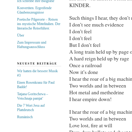
Ich schreibe Ihre Biografie
KINDER.
Konvertiten. Ergreifende
Glaubenszeugnisse
Such things I hear, they don’
Poetische Pilgerorte – Reisen
I don’t see much evidence
ins mystische Mittelitalien. Der
literarische Reiseführer.
I don’t feel
Über
I don’t feel
Zum Impressum und
But I don’t feel
Haftungsausschluss
A long train held up by page 
A hard reign held up by rage
NEUESTE BEITRÄGE
Once a railroad
Now it’s done
Wir hatten die bessere Musik
#3
I hear the roar of a big machi
Einen Rosenkranz für Paul
Two worlds and in between
Badde!
Hot metal and methedrine
Tatjana Goritschewa –
I hear empire down!
Vetschnaja pamjat‘
Die 7 Wort Jesu auf
Plattdeutsch
I hear the roar of a big machi
Rumänisch
Two worlds and in between
Love lost, fire at will
Dum-dum bullets and shoot to