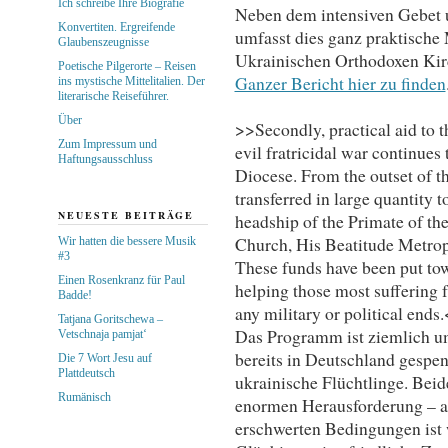
Ich schreibe Ihre Biografie
Neben dem intensiven Gebet u
Konvertiten. Ergreifende
umfasst dies ganz praktisch
Glaubenszeugnisse
Ukrainischen Orthodoxen Kir
Poetische Pilgerorte – Reisen
Ganzer Bericht hier zu finden
ins mystische Mittelitalien. Der
literarische Reiseführer.
Über
>>Secondly, practical aid to t
Zum Impressum und
evil fratricidal war continues 
Haftungsausschluss
Diocese. From the outset of t
transferred in large quantity 
NEUESTE BEITRÄGE
headship of the Primate of t
Church, His Beatitude Metrop
Wir hatten die bessere Musik
#3
These funds have been put to
Einen Rosenkranz für Paul
helping those most suffering f
Badde!
any military or political ends
Tatjana Goritschewa –
Das Programm ist ziemlich u
Vetschnaja pamjat‘
bereits in Deutschland gespe
Die 7 Wort Jesu auf
Plattdeutsch
ukrainische Flüchtlinge. Beid
Rumänisch
enormen Herausforderung – abe
erschwerten Bedingungen ist