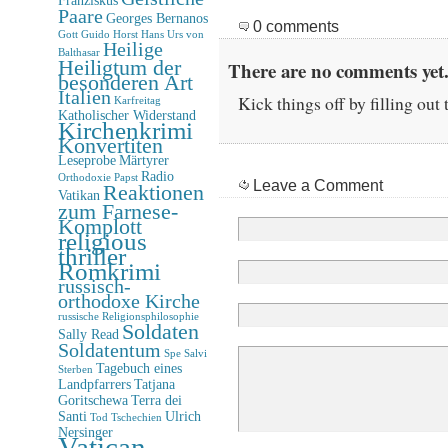
Paare
Georges Bernanos
0 comments
Gott
Guido Horst
Hans Urs von
Heilige
Balthasar
Heiligtum der
There are no comments yet.
besonderen Art
Italien
Kick things off by filling out
Karfreitag
Katholischer Widerstand
Kirchenkrimi
Konvertiten
Leseprobe
Märtyrer
Radio
Orthodoxie
Papst
Leave a Comment
Reaktionen
Vatikan
zum Farnese-
Komplott
religious
thriller
Romkrimi
russisch-
orthodoxe Kirche
russische Religionsphilosophie
Soldaten
Sally Read
Soldatentum
Spe Salvi
Tagebuch eines
Sterben
Landpfarrers
Tatjana
Goritschewa
Terra dei
Santi
Ulrich
Tod
Tschechien
Nersinger
Vatican-