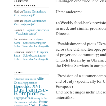
Gläubigen eine friedliche Zu
NEUESTE
KOMMENTARE
Unter anderem:
Herb
zu
Tatjana Goritschewa –
Vetschnaja pamjat‘
Herb
zu
Tatjana Goritschewa –
>>Weekly food-bank provision
Vetschnaja pamjat‘
in need; and similar provision 
Clamor
zu
Tatjana Goritschewa
Diocese.
– Vetschnaja pamjat‘
BarbaraWenz
zu
In eigener
“Establishment of pious Ukra
Sache – Schreibcoaching für
Esther Dieterichs Autobiografie
across the UK and Europe, pro
Christian Fischer
zu
In eigener
of prayer and community; and 
Sache – Schreibcoaching für
Church Hierarchy in Ukraine, 
Esther Dieterichs Autobiografie
the Divine Services in our par
CLOUD
“Provision of a summer camp i
Alfie
Adrienne von Speyr
end of July) specifically for 
Evans
Annunciation
Benedikt XVI.
Europe.<<
Das Farnese-
Und noch einiges mehr. Diese
Komplott
Die
unterstützt.
Tagespost
Einführung in das
Fatima
Christentum
Erdbeben
Geistliche
Franziskus