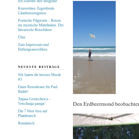
Ich schreibe Ihre Biografie
Konvertiten. Ergreifende
Glaubenszeugnisse
Poetische Pilgerorte – Reisen
ins mystische Mittelitalien. Der
literarische Reiseführer.
Über
Zum Impressum und
Haftungsausschluss
NEUESTE BEITRÄGE
Wir hatten die bessere Musik
#3
Einen Rosenkranz für Paul
Badde!
Tatjana Goritschewa –
Den Erdbeermond beobachten
Vetschnaja pamjat‘
Die 7 Wort Jesu auf
Plattdeutsch
Rumänisch