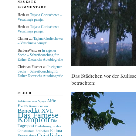
NEUESTE
KOMMENTARE
Herb
zu
Tatjana Goritschewa –
Vetschnaja pamjat‘
Herb
zu
Tatjana Goritschewa –
Vetschnaja pamjat‘
Clamor
zu
Tatjana Goritschewa
– Vetschnaja pamjat‘
BarbaraWenz
zu
In eigener
Sache – Schreibcoaching für
Esther Dieterichs Autobiografie
Christian Fischer
zu
In eigener
Sache – Schreibcoaching für
Das Städtchen vor der Kuliss
Esther Dieterichs Autobiografie
betrachten:
CLOUD
Alfie
Adrienne von Speyr
Evans
Annunciation
Benedikt XVI.
Das Farnese-
Komplott
Die
Tagespost
Einführung in das
Fatima
Christentum
Erdbeben
Geistliche
Franziskus