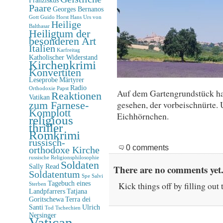
Paare
Georges Bernanos
Gott
Guido Horst
Hans Urs von
Heilige
Balthasar
Heiligtum der
besonderen Art
Italien
Karfreitag
Katholischer Widerstand
Kirchenkrimi
Konvertiten
Leseprobe
Märtyrer
Radio
Orthodoxie
Papst
Auf dem Gartengrundstück hab
Reaktionen
Vatikan
gesehen, der vorbeischnürte. 
zum Farnese-
Komplott
Eichhörnchen.
religious
thriller
Romkrimi
russisch-
0 comments
orthodoxe Kirche
russische Religionsphilosophie
Soldaten
Sally Read
There are no comments yet.
Soldatentum
Spe Salvi
Tagebuch eines
Kick things off by filling out
Sterben
Landpfarrers
Tatjana
Goritschewa
Terra dei
Santi
Ulrich
Tod
Tschechien
Nersinger
Vatican-