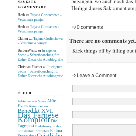
begangen, wo auch noch das T
NEUESTE
Heilige dieses Sakrament emp
KOMMENTARE
Herb
zu
Tatjana Goritschewa –
Vetschnaja pamjat‘
0 comments
Herb
zu
Tatjana Goritschewa –
Vetschnaja pamjat‘
Clamor
zu
Tatjana Goritschewa
There are no comments yet.
– Vetschnaja pamjat‘
Kick things off by filling out
BarbaraWenz
zu
In eigener
Sache – Schreibcoaching für
Esther Dieterichs Autobiografie
Christian Fischer
zu
In eigener
Sache – Schreibcoaching für
Leave a Comment
Esther Dieterichs Autobiografie
CLOUD
Alfie
Adrienne von Speyr
Evans
Annunciation
Benedikt XVI.
Das Farnese-
Komplott
Die
Tagespost
Einführung in das
Fatima
Christentum
Erdbeben
Geistliche
Franziskus