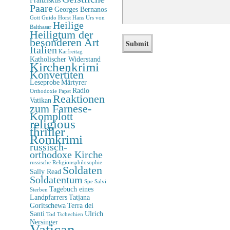
Paare
Georges Bernanos
Gott
Guido Horst
Hans Urs von
Heilige
Balthasar
Heiligtum der
besonderen Art
Italien
Karfreitag
Katholischer Widerstand
Kirchenkrimi
Konvertiten
Leseprobe
Märtyrer
Radio
Orthodoxie
Papst
Reaktionen
Vatikan
zum Farnese-
Komplott
religious
thriller
Romkrimi
russisch-
orthodoxe Kirche
russische Religionsphilosophie
Soldaten
Sally Read
Soldatentum
Spe Salvi
Tagebuch eines
Sterben
Landpfarrers
Tatjana
Goritschewa
Terra dei
Santi
Ulrich
Tod
Tschechien
Nersinger
Vatican-