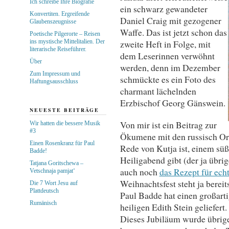
Ich schreibe Ihre Biografie
ein schwarz gewandeter
Konvertiten. Ergreifende
Daniel Craig mit gezogener
Glaubenszeugnisse
Waffe. Das ist jetzt schon das
Poetische Pilgerorte – Reisen
ins mystische Mittelitalien. Der
zweite Heft in Folge, mit
literarische Reiseführer.
dem Leserinnen verwöhnt
Über
werden, denn im Dezember
Zum Impressum und
schmückte es ein Foto des
Haftungsausschluss
charmant lächelnden
Erzbischof Georg Gänswein.
NEUESTE BEITRÄGE
Von mir ist ein Beitrag zur
Wir hatten die bessere Musik
#3
Ökumene mit den russisch Ort
Einen Rosenkranz für Paul
Rede von Kutja ist, einem süße
Badde!
Heiligabend gibt (der ja übrige
Tatjana Goritschewa –
auch noch
das Rezept für ech
Vetschnaja pamjat‘
Weihnachtsfest steht ja bereits
Die 7 Wort Jesu auf
Plattdeutsch
Paul Badde hat einen großart
Rumänisch
heiligen Edith Stein geliefert.
Dieses Jubiläum wurde übrige